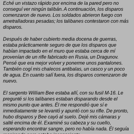
Eché un vistazo rápido por encima de la pared pero no
conseguí ver ningún talibán. A continuación, los disparos
comenzaron de nuevo. Los soldados abrieron fuego con
ametralladoras pesadas; los talibanes contestaron con más
disparos.
Después de haber cubierto media docena de guerras,
estaba prácticamente seguro de que los disparos que
habían impactado en el muro que estaba cerca de mí
provenían de un rifle fabricado en Rusia, un Dragunov.
Pensé que era mejor volver y ponerme unos pantalones.
También cogí mis chalecos antibalas, un casco y un poco
de agua. En cuanto salí fuera, los disparos comenzaron de
nuevo.
El sargento William Bee estaba allí, con su fusil M-16. Le
pregunté si los talibanes estaban disparando desde el
mismo punto que antes. Él me respondió que sí e
inmediatamente se levantó y apuntó con su rifle. De pronto,
hubo disparos y Bee cayó al suelo. Dejé mis cámaras y
salté encima de él. Examiné su cabeza y su cuello,
esperando encontrar sangre, pero no había nada. Él seguía