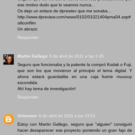
ese motivo dudo que lo veamos nunca...
Os dejo un enlace de dprewiev que me sonaba...
http://www.dpreview.com/news/0102/01021404pma04.asp#
siliconfilm
Un abrazo
Responder
Martin Gallego
5 de abril de 2011 a las 1:45
Seguro que funcionaba y la patente la compró Kodak o Fuji,
que son los que movieron al principio el tema digital. Y
ahora estará guardadita en una caja fuerte muuuuy
escondida.
Ahí hay tema de investigación!
Responder
Unknown
6 de abril de 2011 a las 23:51
Estoy con Martin Gallego, seguro que "alguien" consiguió
hacer desaparecer ese proyecto poniendo un gran fajo de