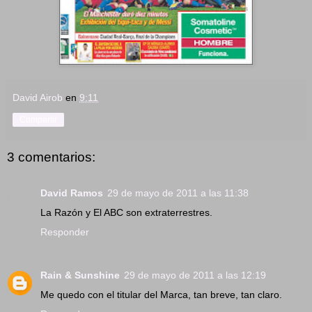
David Airob
en
9:11
Compartir
3 comentarios:
David Ramos
29 de mayo de 2011 a las 11:38
La Razón y El ABC son extraterrestres.
Responder
Rain & Sunshine
29 de mayo de 2011 a las 12:19
Me quedo con el titular del Marca, tan breve, tan claro.