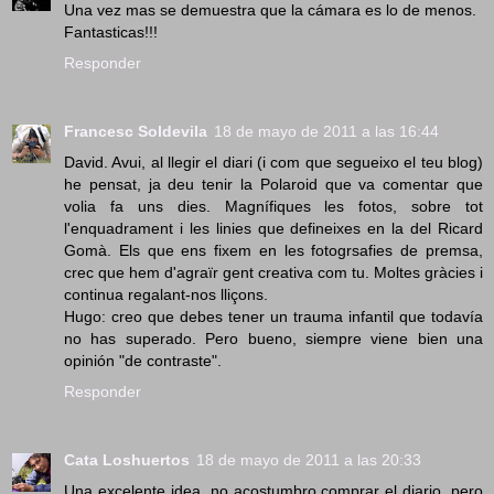
Una vez mas se demuestra que la cámara es lo de menos.
Fantasticas!!!
Responder
Francesc Soldevila
18 de mayo de 2011 a las 16:44
David. Avui, al llegir el diari (i com que segueixo el teu blog)
he pensat, ja deu tenir la Polaroid que va comentar que
volia fa uns dies. Magnífiques les fotos, sobre tot
l'enquadrament i les linies que defineixes en la del Ricard
Gomà. Els que ens fixem en les fotogrsafies de premsa,
crec que hem d'agraïr gent creativa com tu. Moltes gràcies i
continua regalant-nos lliçons.
Hugo: creo que debes tener un trauma infantil que todavía
no has superado. Pero bueno, siempre viene bien una
opinión "de contraste".
Responder
Cata Loshuertos
18 de mayo de 2011 a las 20:33
Una excelente idea, no acostumbro comprar el diario, pero