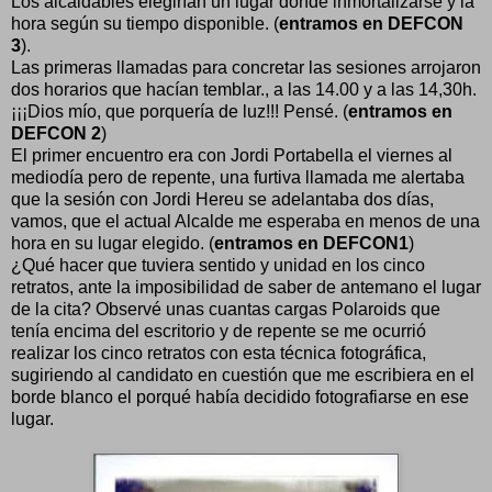
Los alcaldables elegirían un lugar donde inmortalizarse y la
hora según su tiempo disponible. (
entramos en DEFCON
3
).
Las primeras llamadas para concretar las sesiones arrojaron
dos horarios que hacían temblar., a las 14.00 y a las 14,30h.
¡¡¡Dios mío, que porquería de luz!!! Pensé. (
entramos en
DEFCON 2
)
El primer encuentro era con Jordi Portabella el viernes al
mediodía pero de repente, una furtiva llamada me alertaba
que la sesión con Jordi Hereu se adelantaba dos días,
vamos, que el actual Alcalde me esperaba en menos de una
hora en su lugar elegido. (
entramos en DEFCON1
)
¿Qué hacer que tuviera sentido y unidad en los cinco
retratos, ante la imposibilidad de saber de antemano el lugar
de la cita? Observé unas cuantas cargas Polaroids que
tenía encima del escritorio y de repente se me ocurrió
realizar los cinco retratos con esta técnica fotográfica,
sugiriendo al candidato en cuestión que me escribiera en el
borde blanco el porqué había decidido fotografiarse en ese
lugar.