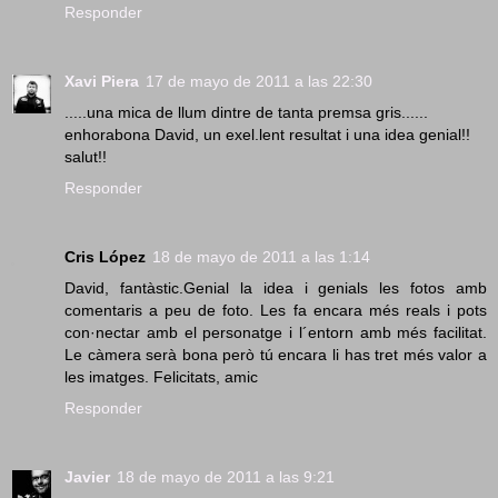
Responder
Xavi Piera
17 de mayo de 2011 a las 22:30
.....una mica de llum dintre de tanta premsa gris......
enhorabona David, un exel.lent resultat i una idea genial!!
salut!!
Responder
Cris López
18 de mayo de 2011 a las 1:14
David, fantàstic.Genial la idea i genials les fotos amb
comentaris a peu de foto. Les fa encara més reals i pots
con·nectar amb el personatge i l´entorn amb més facilitat.
Le càmera serà bona però tú encara li has tret més valor a
les imatges. Felicitats, amic
Responder
Javier
18 de mayo de 2011 a las 9:21