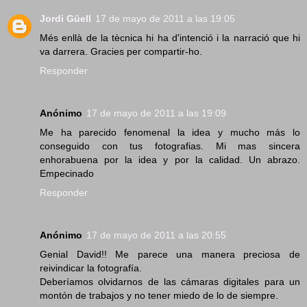
Jordi Güell
17 de mayo de 2011 a las 19:05
Més enllà de la tècnica hi ha d'intenció i la narració que hi
va darrera. Gracies per compartir-ho.
Responder
Anónimo
17 de mayo de 2011 a las 19:09
Me ha parecido fenomenal la idea y mucho más lo
conseguido con tus fotografias. Mi mas sincera
enhorabuena por la idea y por la calidad. Un abrazo.
Empecinado
Responder
Anónimo
17 de mayo de 2011 a las 20:55
Genial David!! Me parece una manera preciosa de
reivindicar la fotografía.
Deberíamos olvidarnos de las cámaras digitales para un
montón de trabajos y no tener miedo de lo de siempre.