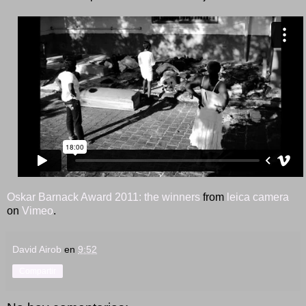
Oskar Barnack Award 2011: the winners
from
leica camera
on
Vimeo
.
David Airob
en
9:52
Compartir