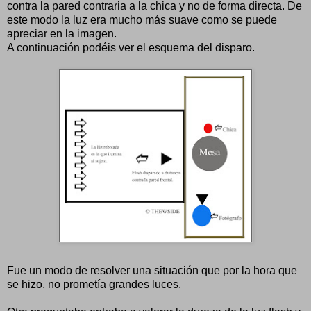
contra la pared contraria a la chica y no de forma directa. De
este modo la luz era mucho más suave como se puede
apreciar en la imagen.
A continuación podéis ver el esquema del disparo.
Fue un modo de resolver una situación que por la hora que
se hizo, no prometía grandes luces.