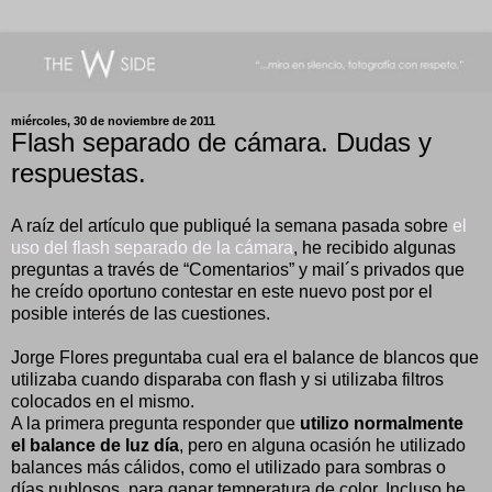
miércoles, 30 de noviembre de 2011
Flash separado de cámara. Dudas y
respuestas.
A raíz del artículo que publiqué la semana pasada sobre
el
uso del flash separado de la cámara
, he recibido algunas
preguntas a través de “Comentarios” y mail´s privados que
he creído oportuno contestar en este nuevo post por el
posible interés de las cuestiones.
Jorge Flores preguntaba cual era el balance de blancos que
utilizaba cuando disparaba con flash y si utilizaba filtros
colocados en el mismo.
A la primera pregunta responder que
utilizo normalmente
el balance de luz día
, pero en alguna ocasión he utilizado
balances más cálidos, como el utilizado para sombras o
días nublosos, para ganar temperatura de color. Incluso he