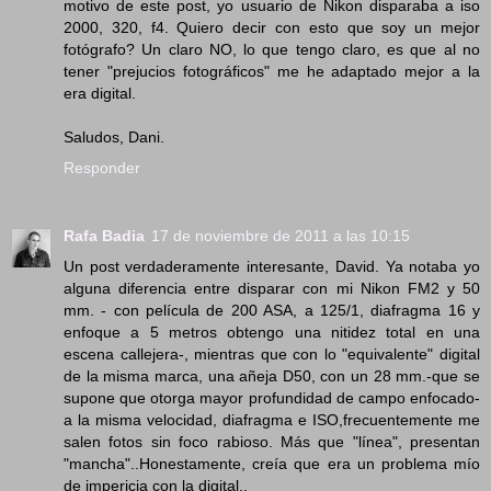
motivo de este post, yo usuario de Nikon disparaba a iso
2000, 320, f4. Quiero decir con esto que soy un mejor
fotógrafo? Un claro NO, lo que tengo claro, es que al no
tener "prejucios fotográficos" me he adaptado mejor a la
era digital.
Saludos, Dani.
Responder
Rafa Badia
17 de noviembre de 2011 a las 10:15
Un post verdaderamente interesante, David. Ya notaba yo
alguna diferencia entre disparar con mi Nikon FM2 y 50
mm. - con película de 200 ASA, a 125/1, diafragma 16 y
enfoque a 5 metros obtengo una nitidez total en una
escena callejera-, mientras que con lo "equivalente" digital
de la misma marca, una añeja D50, con un 28 mm.-que se
supone que otorga mayor profundidad de campo enfocado-
a la misma velocidad, diafragma e ISO,frecuentemente me
salen fotos sin foco rabioso. Más que "línea", presentan
"mancha"..Honestamente, creía que era un problema mío
de impericia con la digital..