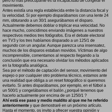
pero lo más preocupante es la incapacidad de congelar el
movimiento.
Antes existía una regla establecida entre la distancia focal y
la velocidad. Si por ejemplo disparábamos con una lente 24
mm, obturando a un 30/1 asegurábamos el disparo.
Actualmente debemos doblar o triplicar esa velocidad. No
hace mucho, coincidimos enviando imágenes a nuestros
respectivos medios tres fotógrafos. Era el debate electoral
en TV3 y los tres habíamos disparado a un 125/1 de
segundo con un angular. Aunque parezca una insensatez,
muchos de los disparos estaban movidos. Víctimas de algo
incomprensible, comentamos al respecto llegando a la
conclusión que era necesario olvidar los métodos aplicados
en la fotografía analógica.
Sea por el método de captación del sensor, movimiento del
espejo o por cualquier otro problema técnico, estamos ante
una realidad que obliga a un reset fotográfico si queremos
evitarlo. Si antes disparábamos, por ejemplo, en el fútbol a
un 500/1 y congelábamos el balón ¿porqué tenemos que
hacerlo actualmente por encima de un 1250/1 ?
Ahí está ese paso y medio maldito al que me he referido
anteriormente
y que demostraré en un próximo artículo.
Hasta el momento, os invito a ofrecer vuestra opinión y