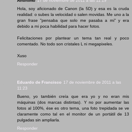
Anónimo
17 de noviembre de 2011 a las 11:19
Hola, soy aficionado de Canon (la 5D) y esa es la cruda
realidad: o subes la velocidad o salen movidas. Me uno a la
gran frase "pensaba que solo me pasaba a mi" y era
debido a mi poca habilidad para hacer fotos.
Felicitaciones por plantear un tema tan real y poco
comentado. No todo son cristales L ni megapixeles.
Xuso
Responder
Eduardo de Francisco
17 de noviembre de 2011 a las
11:23
Bueno, yo también creía que era yo y no eran mis
máquinas (dos marcas distintas). Y no por aumentar las
fotos al 100%, ése es otro tema, una foto trepidada se ve
claramente como tal en el monitor de un portátil de 13
pulgadas sin ampliarla.
Responder