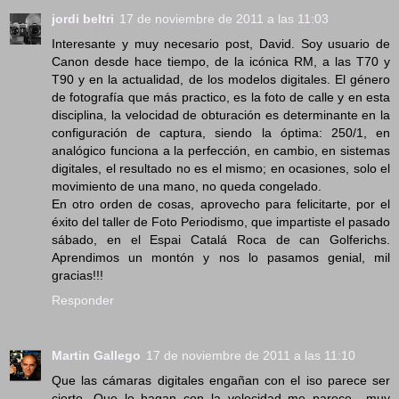
jordi beltri
17 de noviembre de 2011 a las 11:03
Interesante y muy necesario post, David. Soy usuario de
Canon desde hace tiempo, de la icónica RM, a las T70 y
T90 y en la actualidad, de los modelos digitales. El género
de fotografía que más practico, es la foto de calle y en esta
disciplina, la velocidad de obturación es determinante en la
configuración de captura, siendo la óptima: 250/1, en
analógico funciona a la perfección, en cambio, en sistemas
digitales, el resultado no es el mismo; en ocasiones, solo el
movimiento de una mano, no queda congelado.
En otro orden de cosas, aprovecho para felicitarte, por el
éxito del taller de Foto Periodismo, que impartiste el pasado
sábado, en el Espai Catalá Roca de can Golferichs.
Aprendimos un montón y nos lo pasamos genial, mil
gracias!!!
Responder
Martin Gallego
17 de noviembre de 2011 a las 11:10
Que las cámaras digitales engañan con el iso parece ser
cierto. Que lo hagan con la velocidad me parece....muy