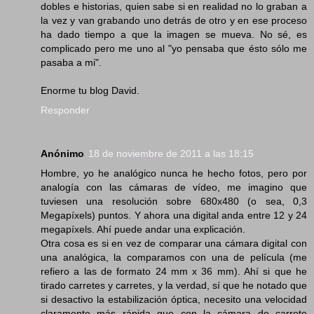
dobles e historias, quien sabe si en realidad no lo graban a
la vez y van grabando uno detrás de otro y en ese proceso
ha dado tiempo a que la imagen se mueva. No sé, es
complicado pero me uno al "yo pensaba que ésto sólo me
pasaba a mi".
Enorme tu blog David.
Responder
Anónimo
18 de noviembre de 2011 a las 18:15
Hombre, yo he analógico nunca he hecho fotos, pero por
analogía con las cámaras de vídeo, me imagino que
tuviesen una resolución sobre 680x480 (o sea, 0,3
Megapíxels) puntos. Y ahora una digital anda entre 12 y 24
megapíxels. Ahí puede andar una explicación.
Otra cosa es si en vez de comparar una cámara digital con
una analógica, la comparamos con una de película (me
refiero a las de formato 24 mm x 36 mm). Ahí si que he
tirado carretes y carretes, y la verdad, sí que he notado que
si desactivo la estabilización óptica, necesito una velocidad
claramente más rápida que con la cámara de carrete