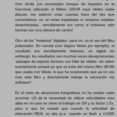
d'en Jordà (un encantador bosque de hayedos en la
Garrotxa) utilizando el Nikkor 105VR cuya nitidez nadie
discute, me salieron unas cuantas fotos del tipo que
comentamos, no se veían trepidadas ni tampoco estaban
desenfocadas.. sencillamente era como si hubiesen sido
hechas con una cámara de cartón!
Otro de los "misterios" digitales -para mi- es el uso del filtro
polarizador. En carrete (con diapos Velvia por ejemplo), el
resultado era sencillamente fastuoso, en digital sin
embargo, los resultados son muchas veces decepcionantes
-paisajes de aspecto lechoso con falta de nitidez- sin saber
exactamente porqué ya que se trata del mismo filtro (B+W)
que usaba con Velvia, lo que ha ocasionado que ya no use
mas este filtro y directamente trabaje la saturación vía
software!!
En el resto de situaciones fotográficas no he notado nada
anormal. LO de la necesidad de utilizar velocidades mas
altas en mi caso es obvio al trabajar en DX y su factor 1.5x,
pero si que he notado que cuando la velocidad de
obturación REAL es alta (p.e. usando un flash a 1/1000