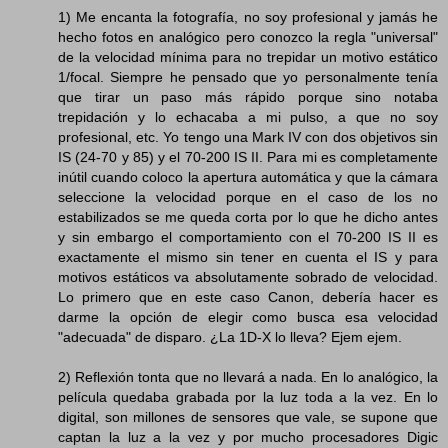
1) Me encanta la fotografía, no soy profesional y jamás he
hecho fotos en analógico pero conozco la regla "universal"
de la velocidad mínima para no trepidar un motivo estático
1/focal. Siempre he pensado que yo personalmente tenía
que tirar un paso más rápido porque sino notaba
trepidación y lo echacaba a mi pulso, a que no soy
profesional, etc. Yo tengo una Mark IV con dos objetivos sin
IS (24-70 y 85) y el 70-200 IS II. Para mi es completamente
inútil cuando coloco la apertura automática y que la cámara
seleccione la velocidad porque en el caso de los no
estabilizados se me queda corta por lo que he dicho antes
y sin embargo el comportamiento con el 70-200 IS II es
exactamente el mismo sin tener en cuenta el IS y para
motivos estáticos va absolutamente sobrado de velocidad.
Lo primero que en este caso Canon, debería hacer es
darme la opción de elegir como busca esa velocidad
"adecuada" de disparo. ¿La 1D-X lo lleva? Ejem ejem.
2) Reflexión tonta que no llevará a nada. En lo analógico, la
película quedaba grabada por la luz toda a la vez. En lo
digital, son millones de sensores que vale, se supone que
captan la luz a la vez y por mucho procesadores Digic