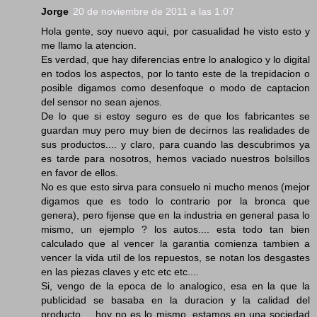
Jorge
20 de noviembre de 2011 a las 1:07
Hola gente, soy nuevo aqui, por casualidad he visto esto y
me llamo la atencion.
Es verdad, que hay diferencias entre lo analogico y lo digital
en todos los aspectos, por lo tanto este de la trepidacion o
posible digamos como desenfoque o modo de captacion
del sensor no sean ajenos.
De lo que si estoy seguro es de que los fabricantes se
guardan muy pero muy bien de decirnos las realidades de
sus productos.... y claro, para cuando las descubrimos ya
es tarde para nosotros, hemos vaciado nuestros bolsillos
en favor de ellos.
No es que esto sirva para consuelo ni mucho menos (mejor
digamos que es todo lo contrario por la bronca que
genera), pero fijense que en la industria en general pasa lo
mismo, un ejemplo ? los autos.... esta todo tan bien
calculado que al vencer la garantia comienza tambien a
vencer la vida util de los repuestos, se notan los desgastes
en las piezas claves y etc etc etc....
Si, vengo de la epoca de lo analogico, esa en la que la
publicidad se basaba en la duracion y la calidad del
producto.... hoy no es lo mismo, estamos en una sociedad