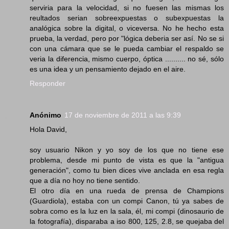
serviria para la velocidad, si no fuesen las mismas los
reultados serian sobreexpuestas o subexpuestas la
analógica sobre la digital, o viceversa. No he hecho esta
prueba, la verdad, pero por "lógica deberia ser así. No se si
con una cámara que se le pueda cambiar el respaldo se
veria la diferencia, mismo cuerpo, óptica .......... no sé, sólo
es una idea y un pensamiento dejado en el aire.
Responder
Anónimo
17 de noviembre de 2011 a las 9:39
Hola David,
soy usuario Nikon y yo soy de los que no tiene ese
problema, desde mi punto de vista es que la "antigua
generación", como tu bien dices vive anclada en esa regla
que a día no hoy no tiene sentido.
El otro día en una rueda de prensa de Champions
(Guardiola), estaba con un compi Canon, tú ya sabes de
sobra como es la luz en la sala, él, mi compi (dinosaurio de
la fotografía), disparaba a iso 800, 125, 2.8, se quejaba del