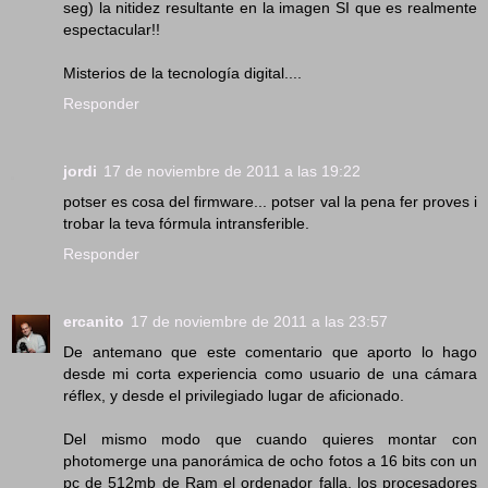
seg) la nitidez resultante en la imagen SI que es realmente
espectacular!!
Misterios de la tecnología digital....
Responder
jordi
17 de noviembre de 2011 a las 19:22
potser es cosa del firmware... potser val la pena fer proves i
trobar la teva fórmula intransferible.
Responder
ercanito
17 de noviembre de 2011 a las 23:57
De antemano que este comentario que aporto lo hago
desde mi corta experiencia como usuario de una cámara
réflex, y desde el privilegiado lugar de aficionado.
Del mismo modo que cuando quieres montar con
photomerge una panorámica de ocho fotos a 16 bits con un
pc de 512mb de Ram el ordenador falla, los procesadores