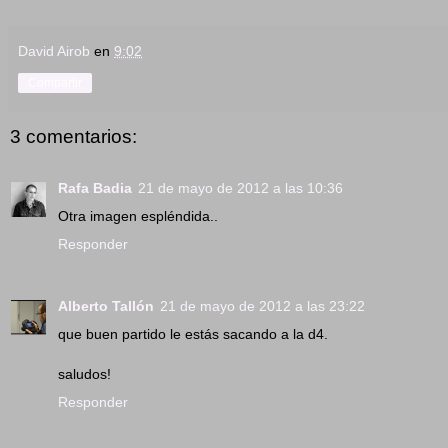
David Airob
en
9:02
Compartir
3 comentarios:
Rafa Badia
21 de mayo de 2012 a las 10:36
Otra imagen espléndida..
Responder
Alberto Tallón
21 de mayo de 2012 a las 23:22
que buen partido le estás sacando a la d4.
saludos!
Responder