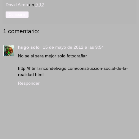
David Airob
en
9:12
Compartir
1 comentario:
hugo solo
15 de mayo de 2012 a las 9:54
No se si sera mejor solo fotografiar
http://html.rincondelvago.com/construccion-social-de-la-
realidad.html
Responder