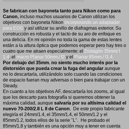
Se fabrican con bayoneta tanto para Nikon como para
Canon,
incluso muchos usuarios de Canon utilizan los
objetivos con bayoneta Nikon
incorporando un adaptador
para EOS
y así utilizar su anillo de diafragmas exterior. Su
construcción es robusta y el tacto de su aro de enfoque es
una delicia. En mi opinión no toda la gama de estas lentes
están a la altura óptica que podemos esperar pero hay tres o
cuatro que me atraen especialmente: el
Distagón 35mm/ f
1.4
, el
macro Planar 50mm./ f2
y el
Planar 85mm./ f1.4.
Por debajo del 35mm. no siento mucho interés por la
distorsión que pueda crear la fuga del angular
aunque
no lo descartaría, utilizándolo solo cuando las condiciones
de espacio fueran muy adversas o bien para trabajar con un
Steady.
En cuanto a los objetivos AF, descartaría los zooms, al igual
que los descarto para fotografía si queremos obtener la
máxima calidad, aunque
salvaría por su altísima calidad el
nuevo 70-200/2.8 L II de Canon
. De este propio fabricante
elegiría el 24mm/1.4, el 35mm/1.4, el 50mm/1.2 y el
85mm/1.2, todos ellos de la serie "L". He probado el
85mm/1.8 y también es una opción muy a tener en cuenta