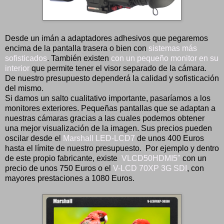
Desde un imán a adaptadores adhesivos que pegaremos
encima de la pantalla trasera o bien con
sistemas más
sofisticados
. También existen
con un pequeño monitor en su
interior
que permite tener el visor separado de la cámara.
De nuestro presupuesto dependerá la calidad y sofisticación
del mismo.
Si damos un salto cualitativo importante, pasaríamos a los
monitores exteriores. Pequeñas pantallas que se adaptan a
nuestras cámaras gracias a las cuales podemos obtener
una mejor visualización de la imagen. Sus precios pueden
oscilar desde el
Marshall LED-LCD7
de unos 400 Euros
hasta el límite de nuestro presupuesto. Por ejemplo y dentro
de este propio fabricante, existe
VLCD50HDMI5"
con un
precio de unos 750 Euros o el
V-LCD 70XP 3G SDI
, con
mayores prestaciones a 1080 Euros.