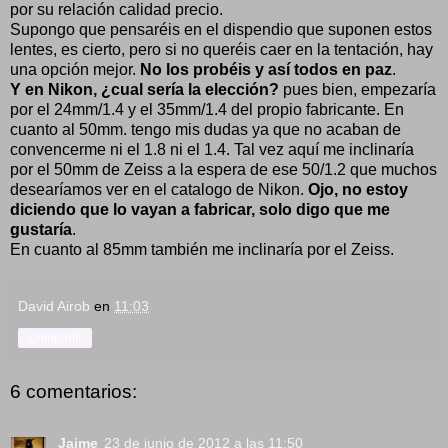
por su relación calidad precio.
Supongo que pensaréis en el dispendio que suponen estos
lentes, es cierto, pero si no queréis caer en la tentación, hay
una opción mejor.
No los probéis y así todos en paz
.
Y en Nikon, ¿cual sería la elección?
pues bien, empezaría
por el 24mm/1.4 y el 35mm/1.4 del propio fabricante. En
cuanto al 50mm. tengo mis dudas ya que no acaban de
convencerme ni el 1.8 ni el 1.4. Tal vez aquí me inclinaría
por el 50mm de Zeiss a la espera de ese 50/1.2 que muchos
desearíamos ver en el catalogo de Nikon.
Ojo, no estoy
diciendo que lo vayan a fabricar, solo digo que me
gustaría
.
En cuanto al 85mm también me inclinaría por el Zeiss.
David Airob
en
11:03
Compartir
6 comentarios:
Jaime
23 de junio de 2012 a las 11:50