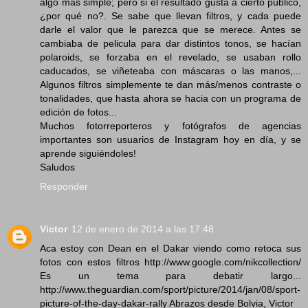
algo más simple; pero si el resultado gusta a cierto público,
¿por qué no?. Se sabe que llevan filtros, y cada puede
darle el valor que le parezca que se merece. Antes se
cambiaba de pelicula para dar distintos tonos, se hacían
polaroids, se forzaba en el revelado, se usaban rollo
caducados, se viñeteaba con máscaras o las manos,...
Algunos filtros simplemente te dan más/menos contraste o
tonalidades, que hasta ahora se hacia con un programa de
edición de fotos...
Muchos fotorreporteros y fotógrafos de agencias
importantes son usuarios de Instagram hoy en día, y se
aprende siguiéndoles!
Saludos
Responder
Victor
12 de enero de 2014 a las 17:48
Aca estoy con Dean en el Dakar viendo como retoca sus
fotos con estos filtros http://www.google.com/nikcollection/
Es un tema para debatir largo...
http://www.theguardian.com/sport/picture/2014/jan/08/sport-
picture-of-the-day-dakar-rally Abrazos desde Bolvia, Victor