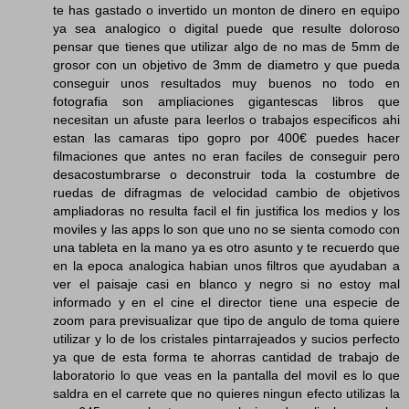
te has gastado o invertido un monton de dinero en equipo
ya sea analogico o digital puede que resulte doloroso
pensar que tienes que utilizar algo de no mas de 5mm de
grosor con un objetivo de 3mm de diametro y que pueda
conseguir unos resultados muy buenos no todo en
fotografia son ampliaciones gigantescas libros que
necesitan un afuste para leerlos o trabajos especificos ahi
estan las camaras tipo gopro por 400€ puedes hacer
filmaciones que antes no eran faciles de conseguir pero
desacostumbrarse o deconstruir toda la costumbre de
ruedas de difragmas de velocidad cambio de objetivos
ampliadoras no resulta facil el fin justifica los medios y los
moviles y las apps lo son que uno no se sienta comodo con
una tableta en la mano ya es otro asunto y te recuerdo que
en la epoca analogica habian unos filtros que ayudaban a
ver el paisaje casi en blanco y negro si no estoy mal
informado y en el cine el director tiene una especie de
zoom para previsualizar que tipo de angulo de toma quiere
utilizar y lo de los cristales pintarrajeados y sucios perfecto
ya que de esta forma te ahorras cantidad de trabajo de
laboratorio lo que veas en la pantalla del movil es lo que
saldra en el carrete que no quieres ningun efecto utilizas la