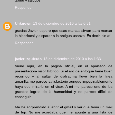
Salud y saludos.
Responder
Unknown
13 de diciembre de 2010 a las 0:31
gracias Javier, espero que esas marcas sirvan para marcar
la hiperfocal y disparar a la antigua usanza. Es decir, sin af.
Responder
javier izquierdo
13 de diciembre de 2010 a las 1:33
Viene aquí, en la página oficial, en el apartado de
presentación- visor híbrido. Si el aro de enfoque tiene buen
recorrido y al saltar de diafragma fluye bien la linea
amarilla, me parece satisfactorio aunque impepinablemente
haya que mirarlo en el visor. A mi me parece uno de los
grandes logros de la humanidad y no parece difícil de
conseguir.
Me he sorprendido al abrir el gmail y ver que tenía un mail
de fuji. No me acordaba que me apunte a una lista de