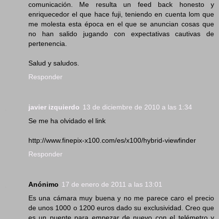
comunicación. Me resulta un feed back honesto y
enriquecedor el que hace fuji, teniendo en cuenta lom que
me molesta esta época en el que se anuncian cosas que
no han salido jugando con expectativas cautivas de
pertenencia.
Salud y saludos.
Responder
javier izquierdo
13 de diciembre de 2010 a las 1:34
Se me ha olvidado el link
http://www.finepix-x100.com/es/x100/hybrid-viewfinder
Responder
Anónimo
17 de enero de 2011 a las 13:01
Es una cámara muy buena y no me parece caro el precio
de unos 1000 o 1200 euros dado su exclusividad. Creo que
es un puente para empezar de nuevo con el telémetro y