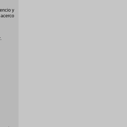
encio y
e acerco
.