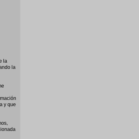
e la
ando la
me
ramación
va y que
mos,
cionada