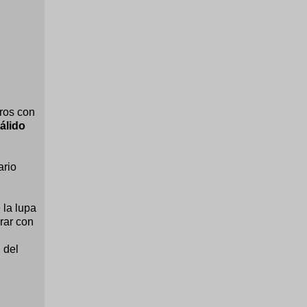
ros con
álido
ario
 la lupa
rar con
 del