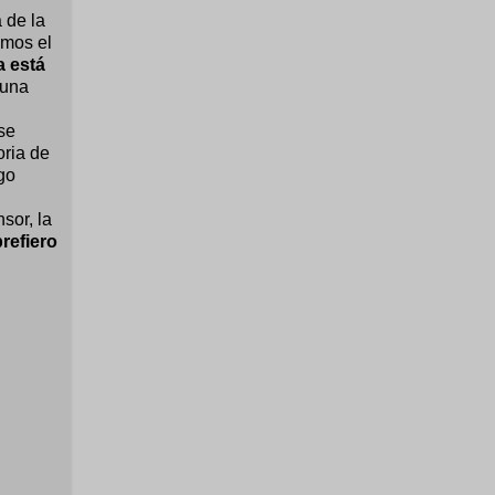
 de la
amos el
a está
 una
se
oria de
go
sor, la
prefiero