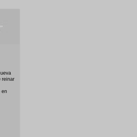
nueva
 reinar
o en