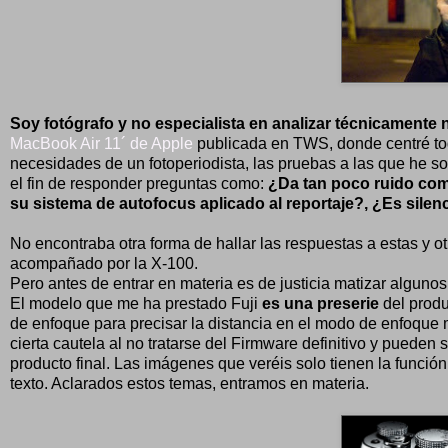
Soy fotógrafo y no especialista en analizar técnicamente 
MacBook Air 11´ de Apple
publicada en TWS, donde centré todo
necesidades de un fotoperiodista, las pruebas a las que he 
el fin de responder preguntas como:
¿Da tan poco ruido com
su sistema de autofocus aplicado al reportaje?, ¿Es silen
No encontraba otra forma de hallar las respuestas a estas y o
acompañado por la X-100.
Pero antes de entrar en materia es de justicia matizar algunos
El modelo que me ha prestado Fuji
es una preserie
del produ
de enfoque para precisar la distancia en el modo de enfoque 
cierta cautela al no tratarse del Firmware definitivo y puede
producto final. Las imágenes que veréis solo tienen la funció
texto. Aclarados estos temas, entramos en materia.