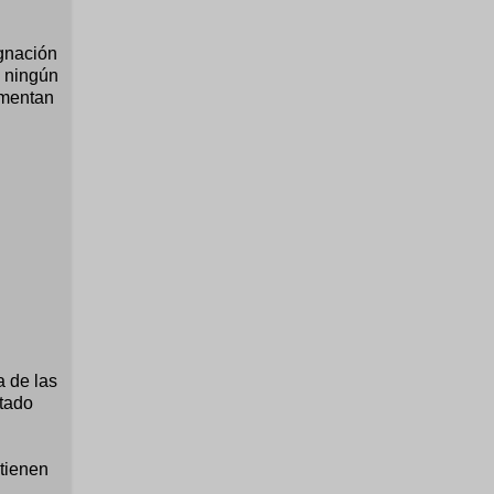
ignación
n ningún
umentan
a de las
ltado
 tienen