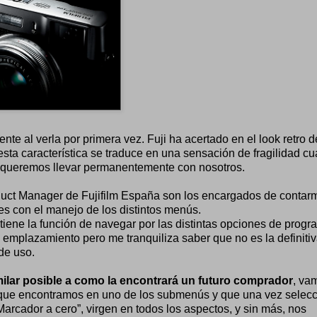
e al verla por primera vez. Fuji ha acertado en el look retro d
a característica se traduce en una sensación de fragilidad cu
a queremos llevar permanentemente con nosotros.
duct Manager de Fujifilm España son los encargados de contar
es con el manejo de los distintos menús.
 tiene la función de navegar por las distintas opciones de prog
 emplazamiento pero me tranquiliza saber que no es la definiti
de uso.
milar posible a como la encontrará un futuro comprador
, va
r” que encontramos en uno de los submenús y que una vez selec
Marcador a cero”, virgen en todos los aspectos, y sin más, nos