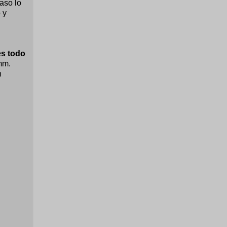
aso lo
 y
es todo
 mm.
n