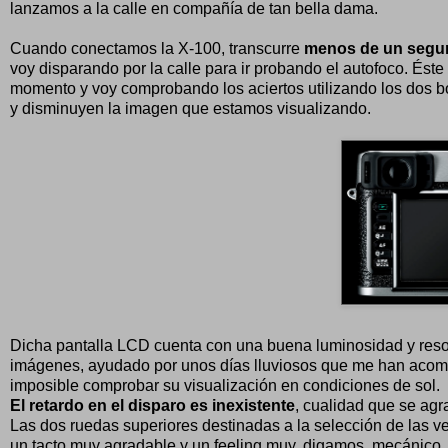
lanzamos a la calle en compañía de tan bella dama.
Cuando conectamos la X-100, transcurre
menos de un segund
voy disparando por la calle para ir probando el autofoco. Éste
momento y voy comprobando los aciertos utilizando los dos bo
y disminuyen la imagen que estamos visualizando.
Dicha pantalla LCD cuenta con una buena luminosidad y resol
imágenes, ayudado por unos días lluviosos que me han acompa
imposible comprobar su visualización en condiciones de sol.
El retardo en el disparo es inexistente
, cualidad que se ag
Las dos ruedas superiores destinadas a la selección de las ve
un tacto muy agradable y un feeling muy, digamos, mecánico.