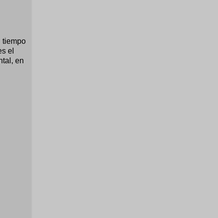
l tiempo
es el
ntal, en