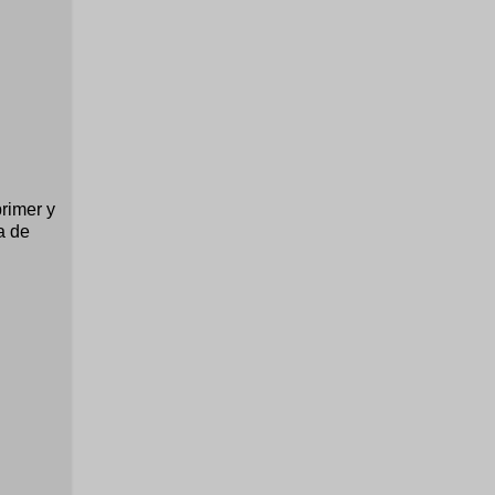
primer y
a de