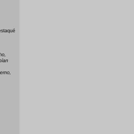
estaqué
ho,
bían
ierno,