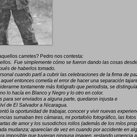
aquellos carretes? Pedro nos contesta:
n ellos. Fue simplemente cómo se fueron dando las cosas desde
pués de haberlos tomado.
rsonal cuando partí a cubrir las celebraciones de la firma de pa
 aquel entonces cometía el error de hacer una separación tajant
siderarme tontamente más fotógrafo que periodista, se distinguí
no lo hacía en Blanco y Negro y lo otro en color.
s para ser enviados a alguna parte, quedaron injusta e
ví de El Salvador a Nicaragua.
tó la oportunidad de trabajar, conocer y vivir nuevas experien
as sumaban tres cámaras, mi portafolio fotográfico, las fotos
rtas de amor y los susodichos rollos (además de los míos prop
ada mudanza; aparecían de vez en cuando por accidente en al
 imposible que tuvieran ninguna imagen, restando urgencia a