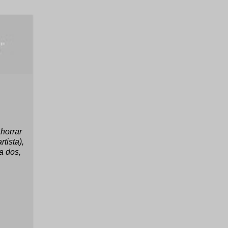
ahorrar
tista),
a dos,