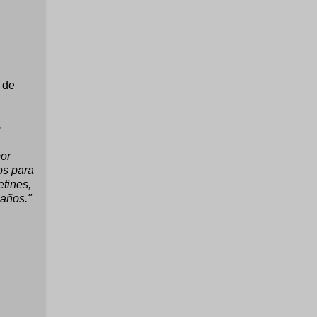
 de
o
por
os para
etines,
 años."