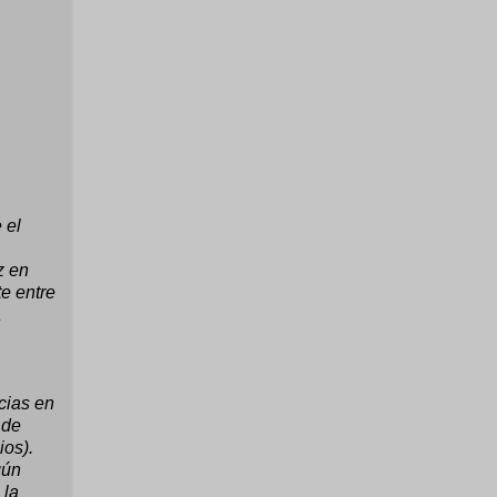
 el
z en
e entre
a
cias en
 de
ios).
gún
 la