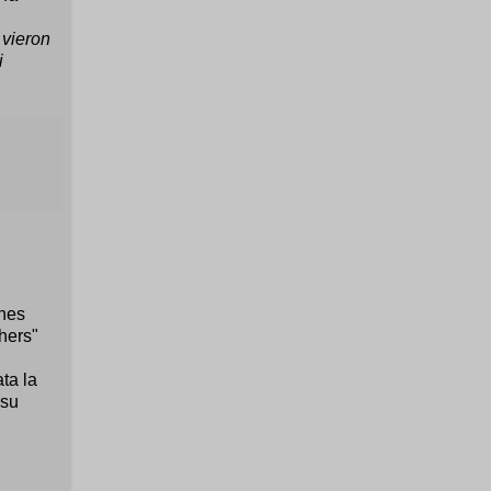
 vieron
i
ones
hers"
ta la
 su