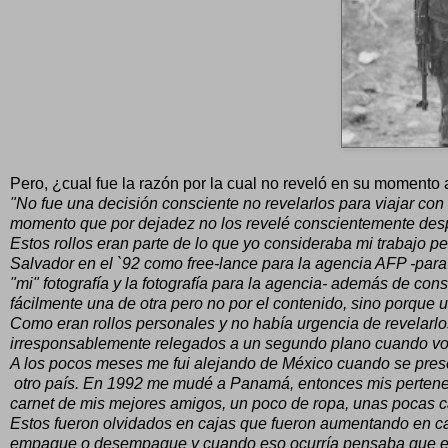
Pero, ¿cual fue la razón por la cual no reveló en su momento 
"No fue una decisión consciente no revelarlos para viajar co
momento que por dejadez no los revelé conscientemente des
Estos rollos eran parte de lo que yo consideraba mi trabajo pe
Salvador en el `92 como free-lance para la agencia AFP -para
"mi" fotografía y la fotografía para la agencia- además de con
fácilmente una de otra pero no por el contenido, sino porque u
Como eran rollos personales y no había urgencia de revelarlo
irresponsablemente relegados a un segundo plano cuando vol
A los pocos meses me fui alejando de México cuando se presen
otro país. En 1992 me mudé a Panamá, entonces mis pertenenci
carnet de mis mejores amigos, un poco de ropa, unas pocas ca
Estos fueron olvidados en cajas que fueron aumentando en c
empaque o desempaque y cuando eso ocurría pensaba que era