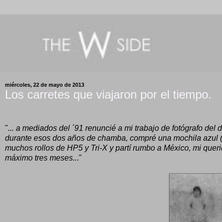
miércoles, 22 de mayo de 2013
Los carretes que viajaron por el tiempo.
"
... a mediados del ´91 renuncié a mi trabajo de fotógrafo del
durante esos dos años de chamba, compré una mochila azul (c
muchos rollos de HP5 y Tri-X y partí rumbo a México, mi queri
máximo tres meses..
."