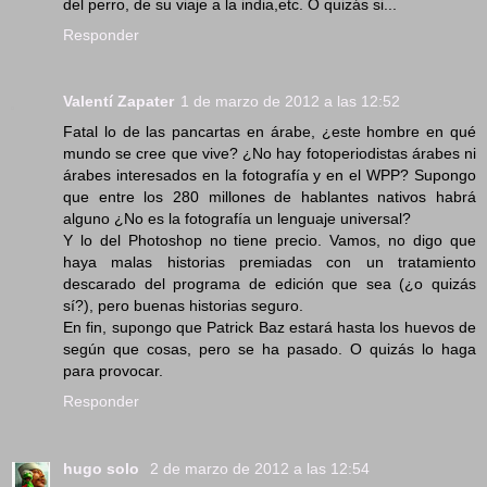
del perro, de su viaje a la india,etc. O quizás si...
Responder
Valentí Zapater
1 de marzo de 2012 a las 12:52
Fatal lo de las pancartas en árabe, ¿este hombre en qué
mundo se cree que vive? ¿No hay fotoperiodistas árabes ni
árabes interesados en la fotografía y en el WPP? Supongo
que entre los 280 millones de hablantes nativos habrá
alguno ¿No es la fotografía un lenguaje universal?
Y lo del Photoshop no tiene precio. Vamos, no digo que
haya malas historias premiadas con un tratamiento
descarado del programa de edición que sea (¿o quizás
sí?), pero buenas historias seguro.
En fin, supongo que Patrick Baz estará hasta los huevos de
según que cosas, pero se ha pasado. O quizás lo haga
para provocar.
Responder
hugo solo
2 de marzo de 2012 a las 12:54