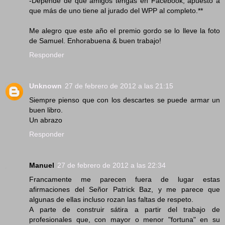
-Depende de que amigos tengas en Facebook, apuesto a
que más de uno tiene al jurado del WPP al completo.**
Me alegro que este año el premio gordo se lo lleve la foto
de Samuel. Enhorabuena & buen trabajo!
Responder
Unknown
27 de febrero de 2012 a las 21:15
Siempre pienso que con los descartes se puede armar un
buen libro.
Un abrazo
Responder
Manuel
27 de febrero de 2012 a las 22:34
Francamente me parecen fuera de lugar estas
afirmaciones del Señor Patrick Baz, y me parece que
algunas de ellas incluso rozan las faltas de respeto.
A parte de construir sátira a partir del trabajo de
profesionales que, con mayor o menor "fortuna" en su