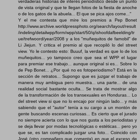
verdaderas historias de interés periodístico desde un punto
de vista original y que te llegan fotos de la fiesta de anoche
o de los gatos de la abuela... El que se pica ajos come..."
Y el me contesta que mire los premios a Pep Bonet
http://www.archive.worldpressphoto.org/search/layout/result
/indeling/detailwpp/form/wpp/start/50/q/ishoofdafbeelding/tr
ue/trefwoord/year/2008 y a los "muñequitos de famobil" de
Li Jiejun. Y critica el premio al que recopiló lo del street
view. Yo le contesto esto: Buuuf, la verdad es que lo de los
muñequitos... yo tampoco creo que sea el WPP el lugar
para premiar ese trabajo... aunque original si es... Sobre lo
de Pep Bonet... ¿Por qué no es fotoperiodismo? Está en la
sección de retratos... Supongo que es juzgar el trabajo de
manera muy ambigua pero muestra... una parte... de una
realidad social bastante oculta... Se trata de mostrar algo
de la transformación de los transexuales en Honduras... Lo
del street view si que no lo encajo por ningún lado... y más
sabiendo que el "autor" tenía a su cargo a un montón de
gente buscando escenas curiosas... Es cierto que el jurado
no siempre acierta con lo que nos gusta a los periodistas y
se deja llevar por modas tecnológicas o estéticas... pero yo
que se, es tan complicado juzgar una foto... Coincido con
José (otro compañero que comenta) en que el exceso de