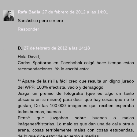
Rafa Badia
27 de febrero de 2012 a las 14:01
Sarcástico pero certero...
Responder
D.
27 de febrero de 2012 a las 14:18
Hola David,
Carlos Spottorno en Facebobok colgó hace tiempo estas
recomendaciones. Yo le escribí esto:
** Aparte de la risilla fácil creo que resulta un digno jurado
del WPP: 100% efectista, vacío y demagogo.
Juzga un premio de fotografía (que es algo un tanto
obsceno en si mismo) para decir que hay cosas que no le
gustan, De las 100.000 imágenes que reciben esperaba
todas buenas, buenas.
Pensé que juzgaban sobre buenas o malas
imágenes/historias. Lo malo es que dan una de cal y otra e
arena, cosas terriblemente malas con cosas estupendas,
de lo que dice estoy de acuerdo a medias...