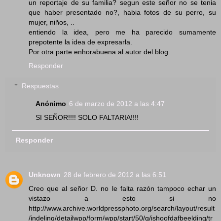
un reportaje de su familia? segun este señor no se tenia
que haber presentado no?, habia fotos de su perro, su
mujer, niños, ..
entiendo la idea, pero me ha parecido sumamente
prepotente la idea de expresarla.
Por otra parte enhorabuena al autor del blog.
Responder
Respuestas
Anónimo
6 de marzo de 2012 a las 4:47
SI SEÑOR!!!! SOLO FALTARIA!!!!
Responder
Unknown
28 de febrero de 2012 a las 6:51
Creo que al señor D. no le falta razón tampoco echar un
vistazo a esto si no
http://www.archive.worldpressphoto.org/search/layout/result
/indeling/detailwpp/form/wpp/start/50/q/ishoofdafbeelding/tr