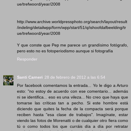
ue/trefwoord/year/2008
http://www.archive.worldpressphoto.org/search/layout/result
/indeling/detailwpp/form/wpp/start/51/q/ishoofdafbeelding/tr
ue/trefwoord/year/2008
Y que conste que Pep me parece un grandísimo fotógrafo,
pero esto no es fotoperiodismo aunque si fotografía
Responder
Santi Carneri
28 de febrero de 2012 a las 6:54
Por facebook comentamos la entrada... Yo le digo a Arturo
esto: "no estoy de acuerdo con ese comentario... además
ni se identifica... eso es una vileza... No creo que haya que
tomarse las críticas tan a pecho. Si este hombre está
diciendo que quites la fecha de la compacta será porque
reciben hasta "esa clase de trabajos". Imagínate, estar
viendo las fotos de Morenatti o de cualquier otro fiera como
tú o como todos los que curráis día a día por retratar