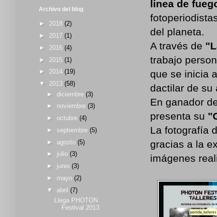
linea de fueg
Archivo del blog
fotoperiodista
►
2018
(2)
del planeta.
►
2017
(1)
A través de
"L
►
2016
(4)
trabajo person
►
2015
(1)
►
2014
(19)
que se inicia a
▼
2013
(58)
dactilar de su
►
diciembre
(3)
En ganador de
►
noviembre
(3)
presenta su
"
►
octubre
(4)
La fotografía 
►
septiembre
(5)
►
agosto
(5)
gracias a la e
►
julio
(3)
imágenes real
►
junio
(3)
►
mayo
(2)
▼
abril
(7)
Llega PHOTON
Festival 2013