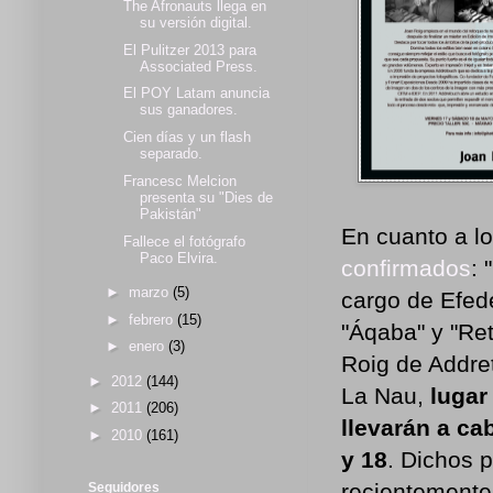
The Afronauts llega en
su versión digital.
El Pulitzer 2013 para
Associated Press.
El POY Latam anuncia
sus ganadores.
Cien días y un flash
separado.
Francesc Melcion
presenta su "Dies de
Pakistán"
En cuanto a lo
Fallece el fotógrafo
Paco Elvira.
confirmados
: 
►
marzo
(5)
cargo de Efede
►
febrero
(15)
"Áqaba" y "Ret
►
enero
(3)
Roig de Addret
►
2012
(144)
La Nau,
lugar
►
2011
(206)
llevarán a ca
►
2010
(161)
y 18
. Dichos p
recientemente
Seguidores