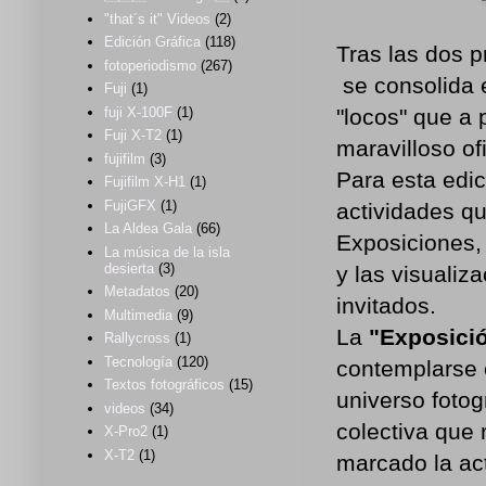
"that´s it" Videos
(2)
Edición Gráfica
(118)
Tras las dos p
fotoperiodismo
(267)
se consolida e
Fuji
(1)
"locos" que a
fuji X-100F
(1)
Fuji X-T2
(1)
maravilloso ofi
fujifilm
(3)
Para esta edic
Fujifilm X-H1
(1)
FujiGFX
(1)
actividades qu
La Aldea Gala
(66)
Exposiciones, 
La música de la isla
desierta
(3)
y las visualiz
Metadatos
(20)
invitados.
Multimedia
(9)
La
"Exposici
Rallycross
(1)
Tecnología
(120)
contemplarse e
Textos fotográficos
(15)
universo fotog
videos
(34)
colectiva que
X-Pro2
(1)
X-T2
(1)
marcado la ac