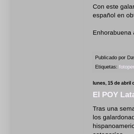
Con este gala
español en obt
Enhorabuena a
Publicado por
Da
Etiquetas:
fotope
lunes, 15 de abril
El POY Lat
Tras una seman
los galardona
hispanoameric