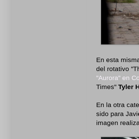
En esta misma 
del rotativo "
"Aurora" en C
Times"
Tyler 
En la otra cat
sido para Jav
imagen realiz