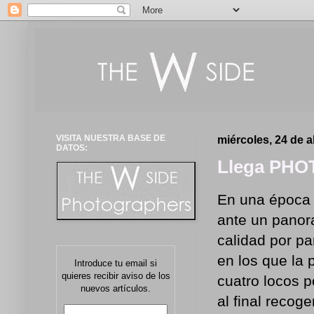
VISITA NUESTRA BASE DE
miércoles, 24 de a
DATOS:
Llega PHOT
En una época e
ante un panor
calidad por p
en los que la 
Introduce tu email si
quieres recibir aviso de los
cuatro locos 
nuevos artículos.
al final recog