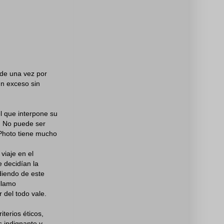
 de una vez por
un exceso sin
l que interpone su
. No puede ser
 Photo tiene mucho
viaje en el
 decidían la
rdiendo de este
 llamo
 del todo vale.
terios éticos,
s indignante y