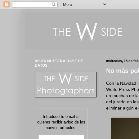
VISITA NUESTRA BASE DE
miércoles, 18 de feb
DATOS:
No más pol
Con la Navidad l
World Press Phot
en muchas de las
del jurado en la
eliminar algún e
Introduce tu email si
quieres recibir aviso de los
nuevos artículos.