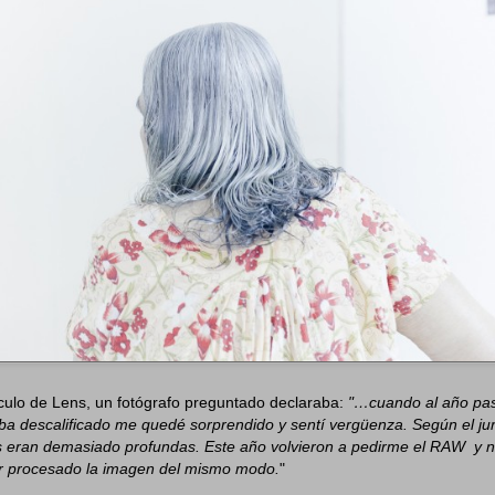
culo de Lens, un fotógrafo preguntado declaraba:
"…cuando al año pa
aba descalificado me quedé sorprendido y sentí vergüenza. Según el j
 eran demasiado profundas. Este año volvieron a pedirme el RAW y no 
r procesado la imagen del mismo modo.
"