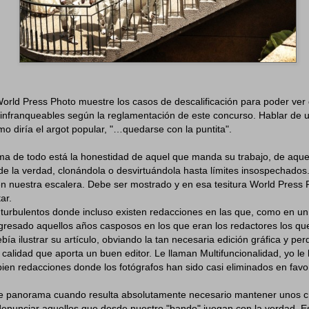
orld Press Photo muestre los casos de descalificación para poder ver
s infranqueables según la reglamentación de este concurso. Hablar de 
mo diría el argot popular, "…quedarse con la puntita".
a de todo está la honestidad de aquel que manda su trabajo, de aque
e la verdad, clonándola o desvirtuándola hasta límites insospechados
en nuestra escalera. Debe ser mostrado y en esa tesitura World Press
ar.
turbulentos donde incluso existen redacciones en las que, como en un 
gresado aquellos años casposos en los que eran los redactores los que
bía ilustrar su artículo, obviando la tan necesaria edición gráfica y pe
calidad que aporta un buen editor. Le llaman Multifuncionalidad, yo le
ien redacciones donde los fotógrafos han sido casi eliminados en favor
e panorama cuando resulta absolutamente necesario mantener unos cri
denunciar aquellos que desde nuestro "bando" juegan con la verdad. E