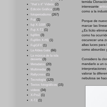
temida Clonación
"that´s it" Videos
(2)
interesante
artí
Edición Gráfica
(118)
como a la indust
fotoperiodismo
(267)
Fuji
(1)
Porque de nuevo
fuji X-100F
(1)
marcar las líneas
Fuji X-T2
(1)
¿Es lícito elimi
como ha ocurrid
fujifilm
(3)
oscurecer una zo
Fujifilm X-H1
(1)
altas luces para
FujiGFX
(1)
como absurdas y 
La Aldea Gala
(66)
La música de la isla
Considero la clo
desierta
(3)
mandarlo a un ca
Metadatos
(20)
interpretaciones
Multimedia
(9)
valorar la difere
Rallycross
(1)
nebulosa se hac
Tecnología
(120)
Textos fotográficos
(15)
videos
(34)
X-Pro2
(1)
X-T2
(1)