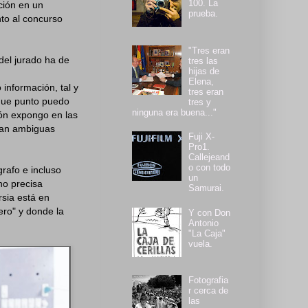
100. La
ción en un
prueba.
to al concurso
"Tres eran
del jurado ha de
tres las
hijas de
Elena,
 información, tal y
tres eran
que punto puedo
tres y
ninguna era buena..."
ión expongo en las
 tan ambiguas
Fuji X-
Pro1.
Callejeand
o con todo
grafo e incluso
un
no precisa
Samurai.
rsia está en
dero" y donde la
Y con Don
Antonio
"La Caja"
vuela.
Fotografia
r cerca de
las