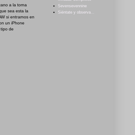
cano a la toma
Sevensevennine
ue sea esta la
Siéntate y observa...
RAW si entramos en
con un iPhone
 tipo de