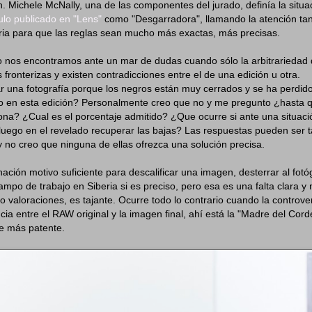
. Michele McNally, una de las componentes del jurado, definía la situa
culo publicado en "Lens"
como "Desgarradora", llamando la atención tan
ria para que las reglas sean mucho más exactas, más precisas.
 nos encontramos ante un mar de dudas cuando sólo la arbitrariedad 
 fronterizas y existen contradicciones entre el de una edición u otra.
nar una fotografía porque los negros están muy cerrados y se ha perdido
o en esta edición? Personalmente creo que no y me pregunto ¿hasta 
na? ¿Cual es el porcentaje admitido? ¿Que ocurre si ante una situac
 luego en el revelado recuperar las bajas? Las respuestas pueden ser
no creo que ninguna de ellas ofrezca una solución precisa.
nación motivo suficiente para descalificar una imagen, desterrar al fotó
mpo de trabajo en Siberia si es preciso, pero esa es una falta clara y 
 o valoraciones, es tajante. Ocurre todo lo contrario cuando la controve
ncia entre el RAW original y la imagen final, ahí está la "Madre del Cor
e más patente.