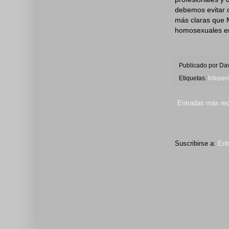
debemos evitar 
más claras que 
homosexuales en 
Publicado por
Dav
Etiquetas:
fotoper
Entradas más rec
Suscribirse a:
Ent