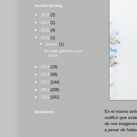
Archivo del blog
►
2018
(2)
►
2017
(1)
►
2016
(4)
▼
2015
(1)
▼
febrero
(1)
No más polémica por
favor.
►
2014
(19)
►
2013
(58)
►
2012
(144)
►
2011
(206)
►
2010
(161)
En el mismo artí
Seguidores
notificó que est
de mis imágenes
a pesar de habe