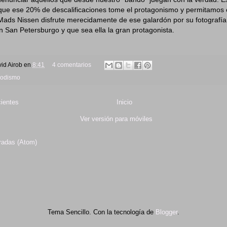
que ese 20% de descalificaciones tome el protagonismo y permitamos 
Mads Nissen disfrute merecidamente de ese galardón por su fotografía
San Petersburgo y que sea ella la gran protagonista.
id Airob
en
8:41
4 comentarios
iodismo
ientes
Inicio
Ver versión para móviles
radas (Atom)
Tema Sencillo. Con la tecnología de
Blogger
.