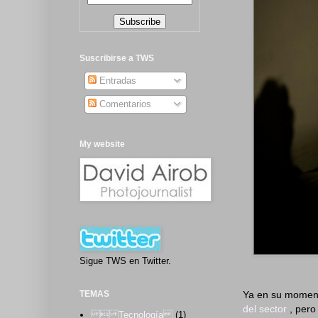
Suscribirse a TWS
Entradas
Comentarios
My website
Sigue TWS en Twitter.
Ya en su momento
TEMAS
del sector
, pero
 Tecnología
(1)