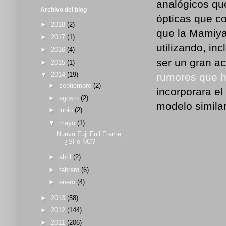
analógicos qu
Archivo del blog
ópticas que c
►
2018
(2)
que la Mamiya
►
2017
(1)
utilizando, in
►
2016
(4)
ser un gran ac
►
2015
(1)
▼
2014
(19)
rumores que h
►
septiembre
(2)
incorporara e
►
agosto
(2)
modelo similar
►
junio
(2)
▼
mayo
(1)
Nueva Fuji Full Frame,
¿SI o NO?
►
abril
(2)
►
febrero
(6)
►
enero
(4)
►
2013
(58)
►
2012
(144)
►
2011
(206)