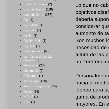
Lo que no cab
"that´s it" Videos
(2)
Edición Gráfica
(118)
objetivos dis
fotoperiodismo
(267)
debería supone
Fuji
(1)
considerar qu
fuji X-100F
(1)
Fuji X-T2
(1)
aumento de ta
fujifilm
(3)
Son muchos lo
Fujifilm X-H1
(1)
FujiGFX
(1)
necesidad de d
La Aldea Gala
(66)
altura de las
La música de la isla
desierta
(3)
un "territorio
Metadatos
(20)
Multimedia
(9)
Personalmente
Rallycross
(1)
Tecnología
(120)
hacia el medio
Textos fotográficos
(15)
idóneo para s
videos
(34)
gama de produ
X-Pro2
(1)
X-T2
(1)
mayores. En es