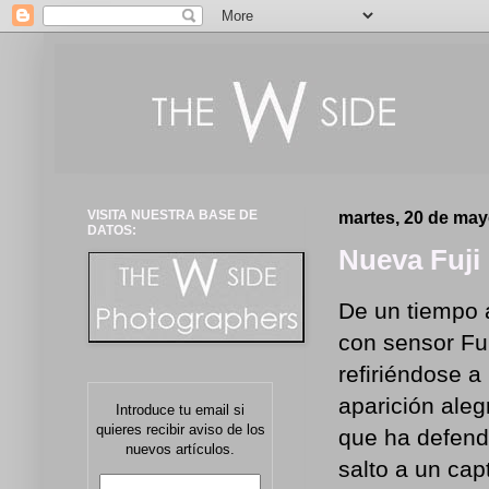
VISITA NUESTRA BASE DE
martes, 20 de may
DATOS:
Nueva Fuji
De un tiempo 
con sensor Fu
refiriéndose a
aparición ale
Introduce tu email si
quieres recibir aviso de los
que ha defend
nuevos artículos.
salto a un ca