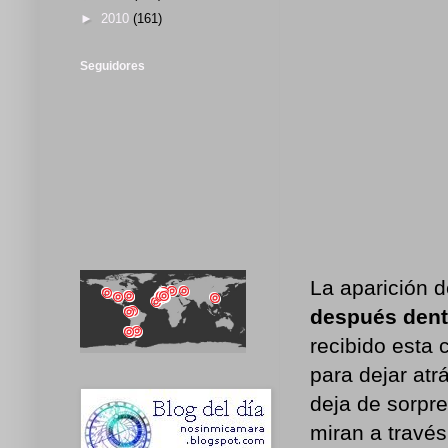
►
2010
(161)
Seguidores
La aparición 
después dent
recibido esta 
para dejar atr
deja de sorpr
miran a travé