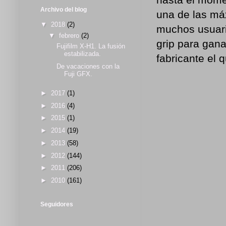
Archivo del blog
una de las má
▼
2018
(2)
muchos usuari
▼
febrero
(2)
grip para gana
Fujifilm X-H1. La fusión
estabilizada.
fabricante el 
De vacaciones con la
Fuji GFX.
►
2017
(1)
►
2016
(4)
►
2015
(1)
►
2014
(19)
►
2013
(58)
►
2012
(144)
►
2011
(206)
►
2010
(161)
Seguidores