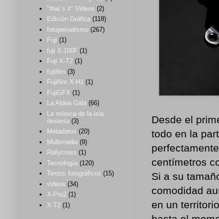
"that´s it" Videos
(2)
Edición Gráfica
(118)
fotoperiodismo
(267)
Fuji
(1)
fuji X-100F
(1)
Fuji X-T2
(1)
fujifilm
(3)
Fujifilm X-H1
(1)
FujiGFX
(1)
La Aldea Gala
(66)
La música de la isla
Desde el prim
desierta
(3)
Metadatos
(20)
todo en la pa
Multimedia
(9)
perfectamente
Rallycross
(1)
centímetros c
Tecnología
(120)
Textos fotográficos
(15)
Si a su tamañ
videos
(34)
comodidad aum
X-Pro2
(1)
en un territor
X-T2
(1)
hasta el momen