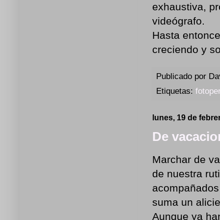
exhaustiva, p
videógrafo.
Hasta entonces
creciendo y s
Publicado por
Da
Etiquetas:
fotope
lunes, 19 de febre
De vacacio
Marchar de va
de nuestra rut
acompañados 
suma un alici
Aunque ya han