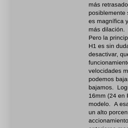
más retrasado 
posiblemente s
es magnífica y
más dilación.
Pero la princi
H1 es sin duda
desactivar, q
funcionamient
velocidades m
podemos bajar 
bajamos. Logr
16mm (24 en F
modelo. A esa 
un alto porcen
accionamiento