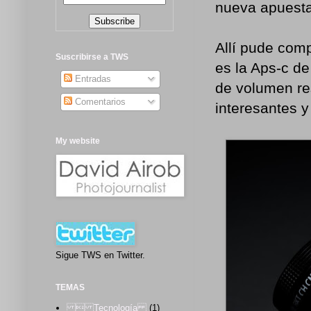
nueva apuesta
Allí pude comp
Suscribirse a TWS
es la Aps-c d
Entradas
de volumen re
Comentarios
interesantes 
My website
Sigue TWS en Twitter.
TEMAS
 Tecnología
(1)