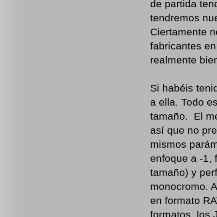
de partida te
tendremos nue
Ciertamente n
fabricantes en
realmente bie
Si habéis ten
a ella. Todo 
tamaño.
El me
así que no pre
mismos paráme
enfoque a -1,
tamaño) y perf
monocromo. Aj
en formato RA
formatos, los 