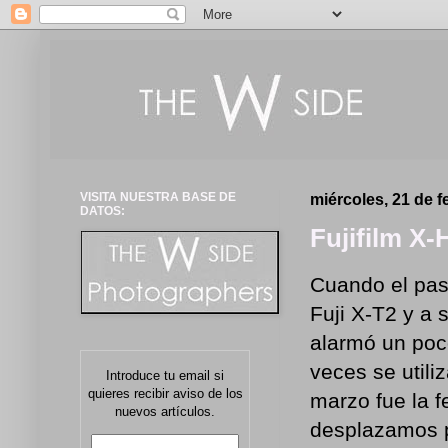
VISITA NUESTRA BASE DE
miércoles, 21 de f
DATOS:
Fujifilm X-
Cuando el pasa
Fuji X-T2 y a 
alarmó un poco
veces se utili
Introduce tu email si
quieres recibir aviso de los
marzo fue la 
nuevos artículos.
desplazamos p