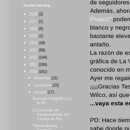
de seguidores
Archivo del blog
Además, ahora
►
2018
(2)
Project”
podemo
►
2017
(1)
blanco y negro
►
2016
(4)
bastante eleva
►
2015
(1)
►
2014
(19)
antaño.
►
2013
(58)
La razón de es
►
2012
(144)
gráfica de La
►
2011
(206)
conocido en m
▼
2010
(161)
Ayer me regal
►
diciembre
(21)
►
noviembre
(22)
¡¡¡¡Gracias Te
▼
octubre
(17)
Wilco, así qu
Rumores fotográficos y
...vaya esta e
el 3D.
La Comisión de
Fotoperiodistas del
Col.legi de Per...
PD: Hace tiem
"Remembering
sabe donde pu