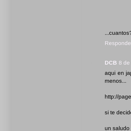
...cuantos
Responde
DCB
8 de
aqui en j
menos...
http://pag
si te decid
un saludo 