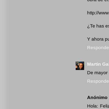
http://ww
¿Te has e
Y ahora pu
Responde
Martin Ga
De mayor q
Responde
Anónimo
Hola: Fel