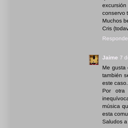
excursió
conservo t
Muchos bes
Cris (todav
Responde
Jaime
7 d
Me gusta 
también s
este caso.
Por otra
inequívoc
música qu
esta comu
Saludos a 