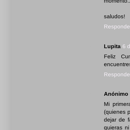
momento..
saludos!
Responde
Lupita
6 
Feliz Cu
encuentres
Responde
Anónimo
Mi primer
(quienes p
dejar de f
quieras n