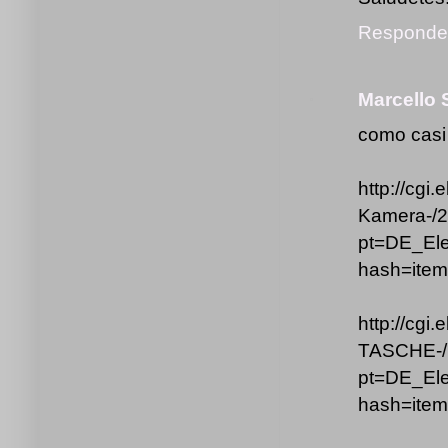
Responde
Marcello 
como casi 
http://cgi
Kamera-/
pt=DE_El
hash=ite
http://c
TASCHE-/
pt=DE_El
hash=ite