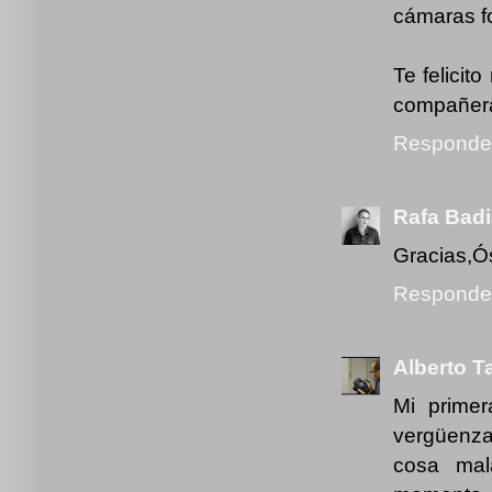
cámaras fo
Te felicit
compañera
Responde
Rafa Badi
Gracias,Ós
Responde
Alberto T
Mi prime
vergüenza
cosa mal