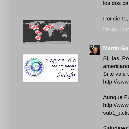
los dos c
Por cierto,
Responde
Martin Ga
Si, las P
americanos
Si te vale 
http://www
Aunque Fuj
http://www
sub1_act
Saludetes