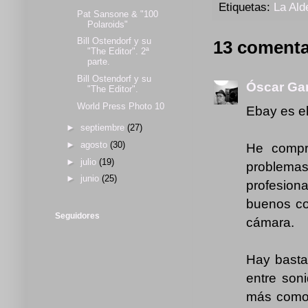
Etiquetas:
La Ald
Pat Sansone & "100
Polaroids"
Bill Ostendorf y su
13 comenta
"The Editor". 2ª
parte.
Bill Ostendorf y su
Óscar Gar
"The Editor".
World Press Photo 10
Ebay es el
►
septiembre
(27)
►
agosto
(30)
He compr
►
julio
(19)
problema
►
junio
(25)
profesion
buenos co
Seguidores
cámara.
Hay basta
entre son
más como 