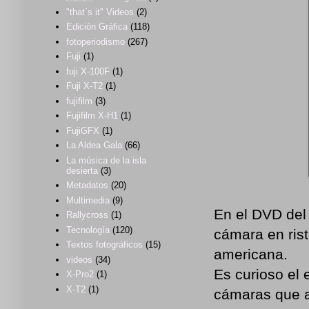
"that´s it" Videos
(2)
Edición Gráfica
(118)
fotoperiodismo
(267)
Fuji
(1)
fuji X-100F
(1)
Fuji X-T2
(1)
fujifilm
(3)
Fujifilm X-H1
(1)
FujiGFX
(1)
La Aldea Gala
(66)
La música de la isla
desierta
(3)
Metadatos
(20)
Multimedia
(9)
En el DVD del
Rallycross
(1)
Tecnología
(120)
cámara en rist
Textos fotográficos
(15)
americana.
videos
(34)
Es curioso el
X-Pro2
(1)
X-T2
(1)
cámaras que a