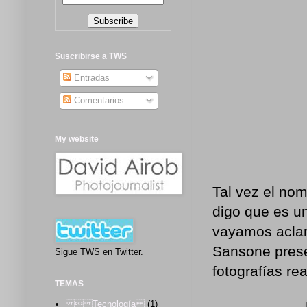
Suscribirse a TWS
Entradas
Comentarios
My website
Tal vez el no
digo que es u
vayamos acla
Sansone prese
Sigue TWS en Twitter.
fotografías re
TEMAS
 Tecnología
(1)