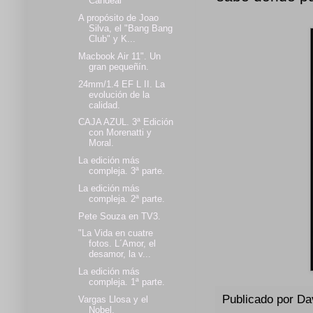
Candeal"
A propósito de Joao
Silva, el "Bang Bang
Club" y K...
Macbook Air 11". Un
gran pequeñín.
24mm/1.4 EF L II. La
evolución de la
calidad.
CAJA AZUL. 3ª Edición
con Morenatti y
Moral.
La edición más
compleja. 3ª parte.
La edición más
compleja. 2ª parte.
Pete Souza en TV3.
"La Vida en cuatre
fotos. L´Amor, el
desamor, la v...
La edición más
compleja. 1ª parte.
Publicado por
Da
Vargas Llosa y el
Nobel.