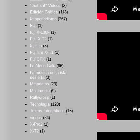
"that´s it" Videos
(2)
Edición Gráfica
(118)
fotoperiodismo
(267)
Fuji
(1)
fuji X-100F
(1)
Fuji X-T2
(1)
fujifilm
(3)
Fujifilm X-H1
(1)
FujiGFX
(1)
La Aldea Gala
(66)
La música de la isla
desierta
(3)
Metadatos
(20)
Multimedia
(9)
Rallycross
(1)
Tecnología
(120)
Textos fotográficos
(15)
videos
(34)
X-Pro2
(1)
X-T2
(1)