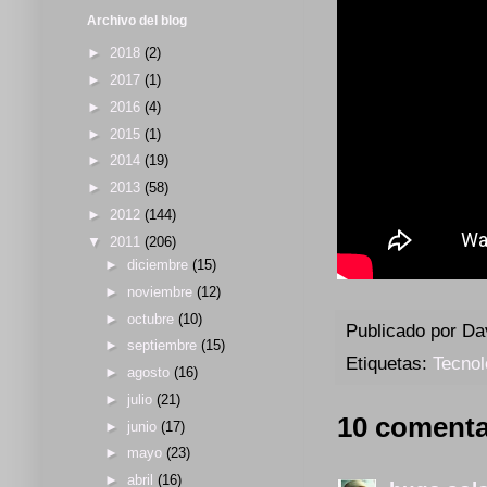
Archivo del blog
►
2018
(2)
►
2017
(1)
►
2016
(4)
►
2015
(1)
►
2014
(19)
►
2013
(58)
►
2012
(144)
▼
2011
(206)
►
diciembre
(15)
►
noviembre
(12)
►
octubre
(10)
Publicado por
Da
►
septiembre
(15)
Etiquetas:
Tecnol
►
agosto
(16)
►
julio
(21)
10 comenta
►
junio
(17)
►
mayo
(23)
►
abril
(16)