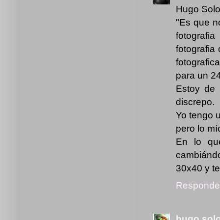
Hugo Solo
"Es que n
fotografi
fotografia
fotografi
para un 2
Estoy de 
discrepo.
Yo tengo 
pero lo mí
En lo qu
cambiándo
30x40 y te
Responde
hugo sol