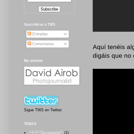
Suscribirse a TWS
Entradas
Comentarios
Aquí tenéis a
digáis que no
My website
Sigue TWS en Twitter.
TEMAS
 Tecnología
(1)