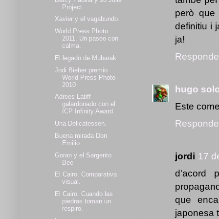
Project
però que 
Xavier y el vagabundo.
definitiu 
World Press Photo
ja!
2011. Un paseo con
calma.
Responde
El legado de Mubarak
Jodi Bieber premio
World Press Photo
2010
hugo sol
Adrees Latiff
galardonado con el
Este comen
ICP Infinity Award
Responde
Una Delicatessen.
Buena mirada Don
Emilio.
jordi
17 d
Goran y el Sargento
Bee
d'acord 
El Cairo. Comparativa
visual.
propagand
El Cairo. Cuando las
que enca
piedras toman un
respiro.
japonesa t