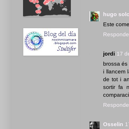
hugo sol
Este comen
Responde
jordi
17 d
brossa és
i llancem
de tot i a
sortir fa
comparació
Responde
Osselin
1