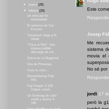
hugo sol
►
marzo
(28)
Este comen
▼
febrero
(24)
Un error por fin
Responde
enmendado.
El universo de Yuri
Kozyrev
Josep Fà
Tomasevic llega a Al
Abrak.
Me recuer
"Chico & Rita". Una
sistema d
imprescindible
descarga de col...
movia el
Gerva en La Magistral.
superposic
Una de Primarias.
No sé por 
Visto lo visto...
Remembering Palo
Responde
Alto.
Fuji Finepix X-100.
Videos varios.
jordi
17 d
Un Sonimag de color
verde y aroma X-
però la g1
100.
també per 
Darcy Padilla y su Julie