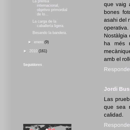
La prensa
que vaig 
internacional,
objetivo primordial
bones fot
de lo...
asahi del
La carga de la
caballería ligera.
operativa.
Besando la bandera.
Nostàlgia
►
enero
(9)
ha més m
mecànique
►
2010
(161)
amb el rol
Seguidores
Responde
Jordi Bu
Las prue
que sea 
calidad.
Responde