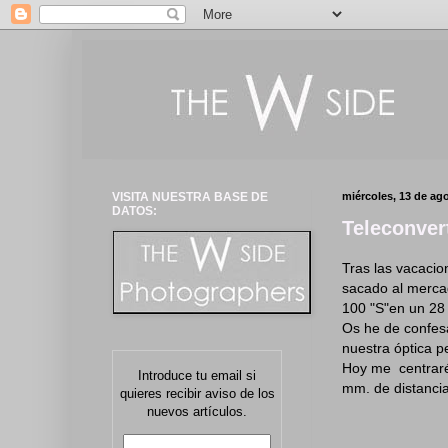
VISITA NUESTRA BASE DE
miércoles, 13 de ag
DATOS:
Teleconver
Tras las vacacio
sacado al mercad
100 "S"en un 2
Os he de confesa
nuestra óptica p
Hoy me centrar
Introduce tu email si
mm. de distancia
quieres recibir aviso de los
nuevos artículos.