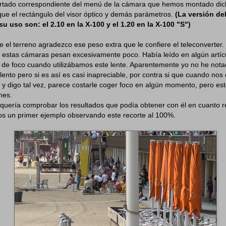
partado correspondiente del menú de la cámara que hemos montado dic
ique el rectángulo del visor óptico y demás parámetros.
(La versión de
su uso son: el 2.10 en la X-100 y el 1.20 en la X-100 "S")
 el terreno agradezco ese peso extra que le confiere el teleconverter
 estas cámaras pesan excesivamente poco. Había leído en algún artíc
 de foco cuando utilizábamos este lente. Aparentemente yo no he not
ento pero si es así es casi inapreciable, por contra si que cuando no
z, y digo tal vez, parece costarle coger foco en algún momento, pero es
nes.
quería comprobar los resultados que podía obtener con él en cuanto re
 un primer ejemplo observando este recorte al 100%.