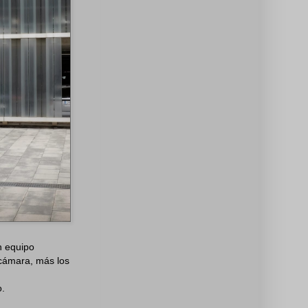
n equipo
 cámara, más los
o.