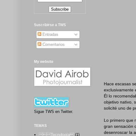
Suscribirse a TWS
Entradas
Comentarios
My website
Hace escasas se
exclusivamente e
Él lo recomenda
objetivo nativo,
solicité uno de 
Sigue TWS en Twitter.
Lo primero que 
TEMAS
gran sensación d
desenroscar la 
 Tecnología
(1)