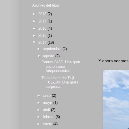
Archivo del blog
►
2018
(2)
►
2017
(1)
►
2016
(4)
►
2015
(1)
▼
2014
(19)
►
septiembre
(2)
▼
agosto
(2)
Y ahora veamos e
Pentax 645Z. Una gran
opción para
fotoperiodistas.
Teleconvertidor Fuji
TCL-100. Una grata
sorpresa.
►
junio
(2)
►
mayo
(1)
►
abril
(2)
►
febrero
(6)
►
enero
(4)