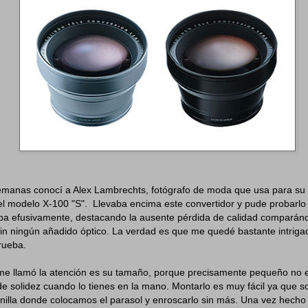
manas conocí a Alex Lambrechts, fotógrafo de moda que usa para su 
l modelo X-100 "S". Llevaba encima este convertidor y pude probarlo
ba efusivamente, destacando la ausente pérdida de calidad comparánd
 sin ningún añadido óptico. La verdad es que me quedé bastante intrig
prueba.
me llamó la atención es su tamaño, porque precisamente pequeño no 
e solidez cuando lo tienes en la mano. Montarlo es muy fácil ya que 
anilla donde colocamos el parasol y enroscarlo sin más. Una vez hech