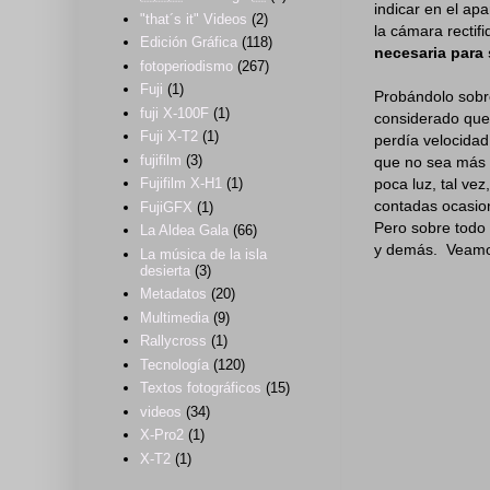
indicar en el a
"that´s it" Videos
(2)
la cámara rectif
Edición Gráfica
(118)
necesaria para 
fotoperiodismo
(267)
Fuji
(1)
Probándolo sobre
fuji X-100F
(1)
considerado que
Fuji X-T2
(1)
perdía velocidad
fujifilm
(3)
que no sea más l
poca luz, tal ve
Fujifilm X-H1
(1)
contadas ocasio
FujiGFX
(1)
Pero sobre todo 
La Aldea Gala
(66)
y demás. Veamos
La música de la isla
desierta
(3)
Metadatos
(20)
Multimedia
(9)
Rallycross
(1)
Tecnología
(120)
Textos fotográficos
(15)
videos
(34)
X-Pro2
(1)
X-T2
(1)