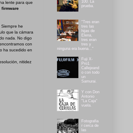
100. La
ha lente para que
prueba.
l firmware
"Tres eran
. Siempre he
tres las
hijas de
ulo que la cámara
Elena,
ado nada. No digo
tres eran
s encontramos con
tres y
ninguna era buena..."
to ha sucedido en
Fuji X-
solución, nitidez
Pro1.
Callejeand
o con todo
un
Samurai.
Y con Don
Antonio
"La Caja"
vuela.
Fotografia
r cerca de
las