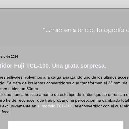
osto de 2014
tidor Fuji TCL-100. Una grata sorpresa.
nes estivales, volvemos a la carga analizando uno de los últimos acces
o. Se trata de los lentes convertidores que transforman el 23 mm. de
8 mm o bien un 50mm.
r que nunca he sido amante de este tipo de lentes que se enroscan en
ero he de reconocer que tras probarlo mi percepción ha cambiado tot
é exclusivamente en
el modelo TCL-100
, teleconvertidor con el cual a
 focal.