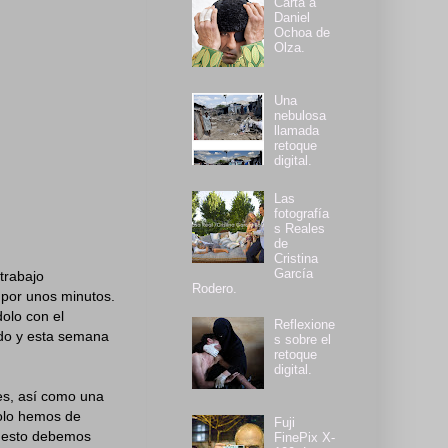
Carta a
Daniel
Ochoa de
Olza.
Una
nebulosa
llamada
retoque
digital.
Las
fotografía
s Reales
de
Cristina
García
trabajo
Rodero.
 por unos minutos.
olo con el
Reflexione
ado y esta semana
s sobre el
retoque
digital.
es, así como una
solo hemos de
Fuji
o esto debemos
FinePix X-