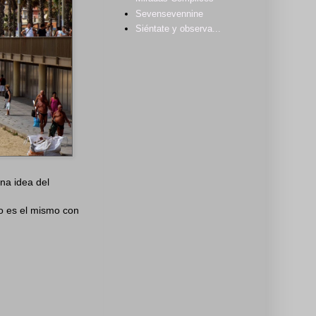
Sevensevennine
Siéntate y observa...
na idea del
co es el mismo con