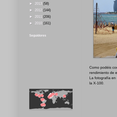
►
2013
(58)
►
2012
(144)
►
2011
(206)
►
2010
(161)
Seguidores
Como podéis comp
rendimiento de 
La fotografía en
la X-100.