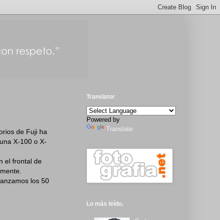
Translator
Powered by
Translate
orios de Fuji ha
 una X-100 o X-
 el frontal de
almente.
lcanzamos los 50
Lo más leído.