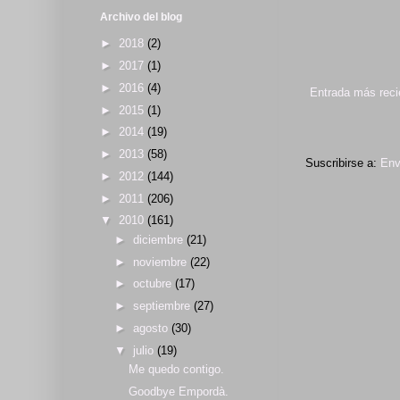
Archivo del blog
►
2018
(2)
►
2017
(1)
►
2016
(4)
Entrada más reci
►
2015
(1)
►
2014
(19)
►
2013
(58)
Suscribirse a:
Env
►
2012
(144)
►
2011
(206)
▼
2010
(161)
►
diciembre
(21)
►
noviembre
(22)
►
octubre
(17)
►
septiembre
(27)
►
agosto
(30)
▼
julio
(19)
Me quedo contigo.
Goodbye Empordà.