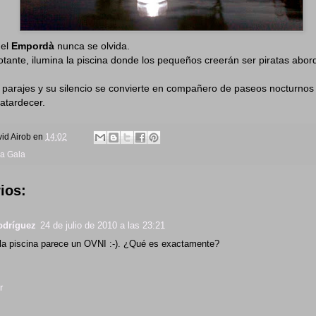
 el
Empordà
nunca se olvida.
lotante, ilumina la piscina donde los pequeños creerán ser piratas abor
parajes y su silencio se convierte en compañero de paseos nocturnos
 atardecer.
id Airob
en
14:02
ea Gala
ios:
odríguez
24 de julio de 2010 a las 23:21
 la piscina parece un OVNI :-). ¿Qué es exactamente?
r