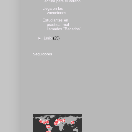
Lectura para el verano.
Llegaron las
vacaciones.
Estudiantes en
práctica, mal
llamados "Becarios".
►
junio
(25)
Seguidores