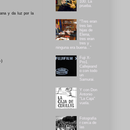
100. La
prueba.
ana y da luz por la
"Tres eran
tres las
hijas de
Elena,
tres eran
tres y
ninguna era buena..."
Fuji X-
-)
Pro1.
Callejeand
o con todo
un
Samurai.
Y con Don
Antonio
"La Caja"
vuela.
Fotografia
r cerca de
las