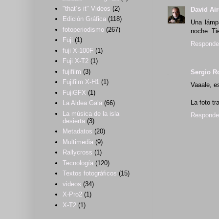
"that´s it" Videos
(2)
David Ai
Edición Gráfica
(118)
Una lámpa
fotoperiodismo
(267)
noche. Ti
Fuji
(1)
Responde
fuji X-100F
(1)
Fuji X-T2
(1)
fujifilm
(3)
Sergio R
Fujifilm X-H1
(1)
Vaaale, es
FujiGFX
(1)
La foto tr
La Aldea Gala
(66)
La música de la isla
Responde
desierta
(3)
Metadatos
(20)
Multimedia
(9)
Rallycross
(1)
Tecnología
(120)
Textos fotográficos
(15)
videos
(34)
X-Pro2
(1)
X-T2
(1)