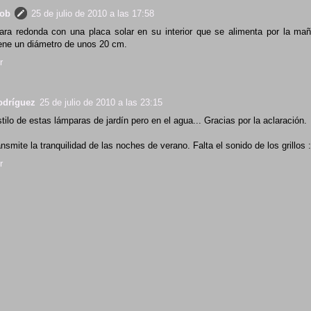
rob
25 de julio de 2010 a las 17:58
ra redonda con una placa solar en su interior que se alimenta por la mañ
ene un diámetro de unos 20 cm.
r
odríguez
25 de julio de 2010 a las 23:15
tilo de estas lámparas de jardín pero en el agua... Gracias por la aclaración.
ansmite la tranquilidad de las noches de verano. Falta el sonido de los grillos :
r