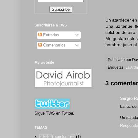
Un atardecer en
Suscribirse a TWS
Una luz tenue, f
colchón de aire.
Entradas
Me gustan estos 
hombro, justo al
Comentarios
Publicado por
Dav
My website
Etiquetas:
La Ald
3 comentar
Sergio R
La luz de
Sigue TWS en Twitter.
Un saludo
Responde
TEMAS
 Tecnología
(1)