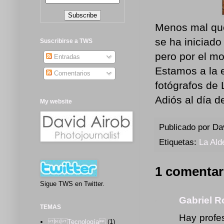
Menos mal que
se ha iniciado
Suscribirse a TWS
pero por el m
Entradas
Estamos a la 
Comentarios
fotógrafos de 
Adiós al día de
My website
Publicado por
Da
Etiquetas:
La Ald
1 comentar
Sigue TWS en Twitter.
Gabriel 
TEMAS
Hay profes
 Tecnología
(1)