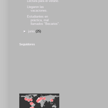
Lectura para el verano.
Llegaron las
vacaciones.
Estudiantes en
práctica, mal
llamados "Becarios".
►
junio
(25)
Seguidores