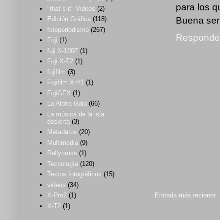
para los q
"that´s it" Videos
(2)
Buena seri
Edición Gráfica
(118)
fotoperiodismo
(267)
Responde
Fuji
(1)
fuji X-100F
(1)
Fuji X-T2
(1)
fujifilm
(3)
Fujifilm X-H1
(1)
FujiGFX
(1)
La Aldea Gala
(66)
La música de la isla
desierta
(3)
Metadatos
(20)
Multimedia
(9)
Rallycross
(1)
Tecnología
(120)
Textos fotográficos
(15)
videos
(34)
Entrada más reciente
X-Pro2
(1)
X-T2
(1)