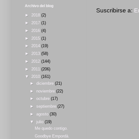
Archivo del blog
Suscribirse a:
E
►
2018
(2)
►
2017
(1)
►
2016
(4)
►
2015
(1)
►
2014
(19)
►
2013
(58)
►
2012
(144)
►
2011
(206)
▼
2010
(161)
►
diciembre
(21)
►
noviembre
(22)
►
octubre
(17)
►
septiembre
(27)
►
agosto
(30)
▼
julio
(19)
Me quedo contigo.
Goodbye Empordà.