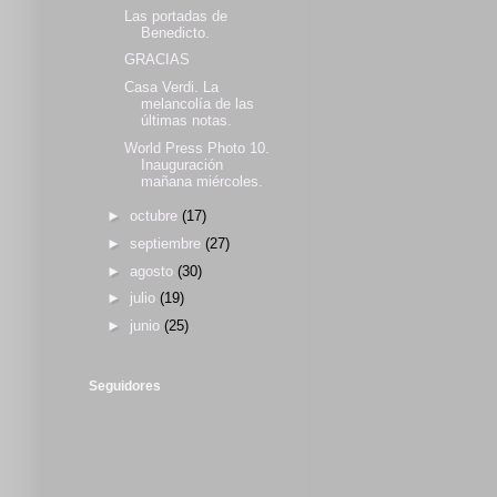
Las portadas de
Benedicto.
GRACIAS
Casa Verdi. La
melancolía de las
últimas notas.
World Press Photo 10.
Inauguración
mañana miércoles.
►
octubre
(17)
►
septiembre
(27)
►
agosto
(30)
►
julio
(19)
►
junio
(25)
Seguidores