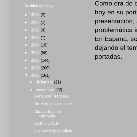
Como era de e
Archivo del blog
hoy en su port
►
2018
(2)
presentación,
►
2017
(1)
problemática i
►
2016
(4)
En España, so
►
2015
(1)
►
2014
(19)
dejando el tem
►
2013
(58)
portadas.
►
2012
(144)
►
2011
(206)
▼
2010
(161)
►
diciembre
(21)
▼
noviembre
(22)
Bona sort Francesc.
Un Mas rojo y gualdo.
Abrazo final de
campaña.
GAME OVER
Los confetis de Alicia.