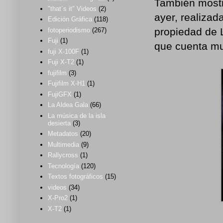
También mostr
"that´s it" Videos
(2)
ayer, realizad
Edición Gráfica
(118)
propiedad de L
fotoperiodismo
(267)
Fuji
(1)
que cuenta m
fuji X-100F
(1)
Fuji X-T2
(1)
fujifilm
(3)
Fujifilm X-H1
(1)
FujiGFX
(1)
La Aldea Gala
(66)
La música de la isla
desierta
(3)
Metadatos
(20)
Multimedia
(9)
Rallycross
(1)
Tecnología
(120)
Textos fotográficos
(15)
videos
(34)
X-Pro2
(1)
X-T2
(1)