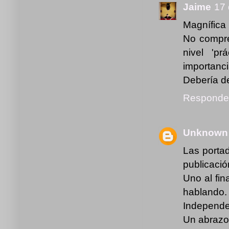
Jaime
17 
Magnífica 
No compre
nivel 'p
importanci
Debería de
Responde
Unknown
Las porta
publicació
Uno al fin
hablando.
Independe
Un abrazo