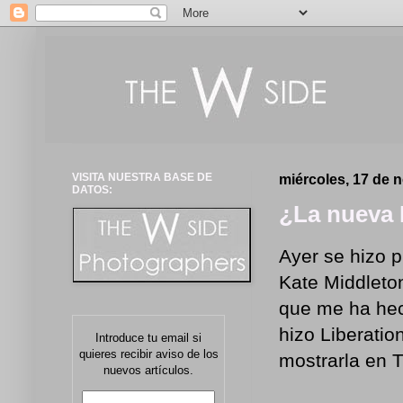
VISITA NUESTRA BASE DE
miércoles, 17 de 
DATOS:
¿La nueva 
Ayer se hizo p
Kate Middleto
que me ha hec
hizo Liberatio
Introduce tu email si
quieres recibir aviso de los
mostrarla en 
nuevos artículos.