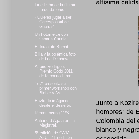
altísima calida
La edición de la última
tarde de toros.
¿Quieres jugar a ser
Corresponsal de
Guerra?
Un Fotomercè con
sabor a Canela.
El Israel de Bernat.
Bilja y la polémica foto
de Luc Delahaye.
Alfons Rodríguez
Premio Godó 2011
de fotoperiodismo.
"7.7" presenta su
primer workshop con
Bieber y Ast...
Envío de imágenes
Junto a Kozire
desde el desierto.
hombres" de
Remembering 11/S.
Colombia del
Antoine d´Agata en La
Magistral.
blanco y negr
5º edición de CAJA
escondida.
AZUL: "La edición