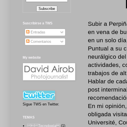
Subir a Perpi
Suscribirse a TWS
en vena de bu
Entradas
en un solo día
Comentarios
Puntual a su c
neurálgico de
My website
actividades, 
trabajos de alt
Hablar de cad
post intermina
recomendación
Sigue TWS en Twitter.
En mi opinión,
obligada visi
TEMAS
Université, Co
 Tecnología
(1)