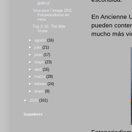
gráfica"
Visa pour l´image 2011.
Fotoperiodismo en
En Ancienne U
vena.
pueden contem
Fuji X-10. The little
Sister.
mucho más vio
►
agosto
(16)
►
julio
(21)
►
junio
(17)
►
mayo
(23)
►
abril
(16)
►
marzo
(28)
►
febrero
(24)
►
enero
(9)
►
2010
(161)
Seguidores