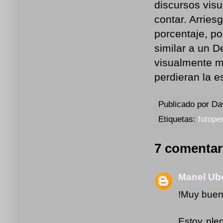
discursos vis
contar. Arries
porcentaje, p
similar a un D
visualmente m
perdieran la e
Publicado por
Da
Etiquetas:
fotope
7 comentar
Manel Ub
!Muy buen
Estoy ple