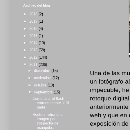
Archivo del blog
►
2018
(2)
►
2017
(1)
►
2016
(4)
►
2015
(1)
►
2014
(19)
►
2013
(58)
►
2012
(144)
▼
2011
(206)
►
diciembre
(15)
Una de las mue
►
noviembre
(12)
un fotógrafo a
►
octubre
(10)
impecable, he
▼
septiembre
(15)
retoque digita
Como usar el flash
correctamente. ( III
anteriormente
parte)
web y que en e
Reuters retira una
imagen por
exposición de 
sospecha de
manipula...