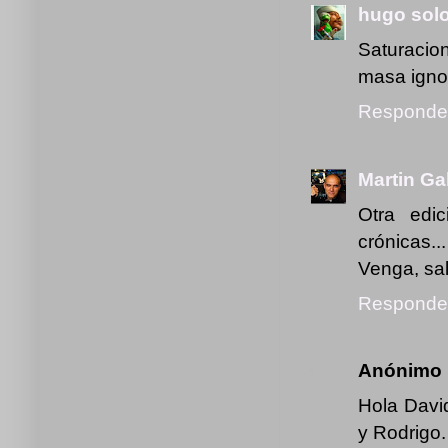
hugo sol
Saturacio
masa ignor
Responde
Martin Ga
Otra edi
crónicas...
Venga, sa
Responde
Anónimo
Hola David
y Rodrigo.