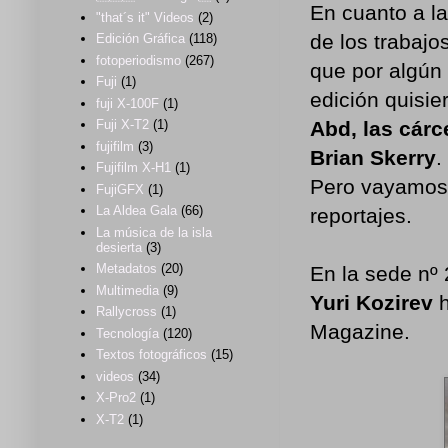
En cuanto a l
"that´s it" Videos
(2)
de los trabaj
Edición Gráfica
(118)
fotoperiodismo
(267)
que por algún
Fuji
(1)
edición quisie
fuji X-100F
(1)
Abd, las cár
Fuji X-T2
(1)
fujifilm
(3)
Brian Skerry
.
Fujifilm X-H1
(1)
Pero vayamos 
FujiGFX
(1)
La Aldea Gala
(66)
reportajes.
La música de la isla
desierta
(3)
Metadatos
(20)
En la sede nº 
Multimedia
(9)
Yuri Kozirev
Rallycross
(1)
Magazine.
Tecnología
(120)
Textos fotográficos
(15)
videos
(34)
X-Pro2
(1)
X-T2
(1)