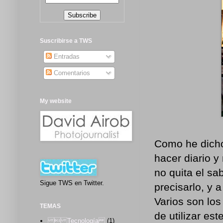
Suscribirse a TWS
Entradas
Comentarios
My website
Como he dicho 
hacer diario y
no quita el sa
Sigue TWS en Twitter.
precisarlo, y 
Varios son los
TEMAS
de utilizar es
 Tecnología
(1)