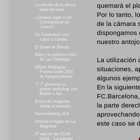
quemará el pla
La edición de la última
tarde de toros.
Por lo tanto, 
¿Quieres jugar a ser
Corresponsal de
de la cámara 
Guerra?
dispongamos d
Un Fotomercè con
sabor a Canela.
nuestro antojo
El Israel de Bernat.
Bilja y la polémica foto
La utilización
de Luc Delahaye.
Alfons Rodríguez
situaciones, 
Premio Godó 2011
de fotoperiodismo.
algunos ejemp
"7.7" presenta su
En la siguien
primer workshop con
Bieber y Ast...
FC.Barcelona,
Envío de imágenes
la parte derec
desde el desierto.
aprovechando 
Remembering 11/S.
Antoine d´Agata en La
este caso se d
Magistral.
5º edición de CAJA
AZUL: "La edición