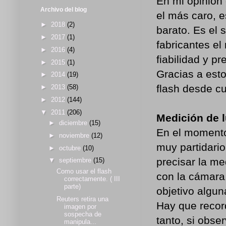
En mi opinión 
Archivo del blog
el más caro, e
►
2018
(2)
barato. Es el 
►
2017
(1)
fabricantes el
►
2016
(4)
fiabilidad y pr
►
2015
(1)
Gracias a est
►
2014
(19)
flash desde cu
►
2013
(58)
►
2012
(144)
▼
2011
(206)
Medición de l
►
diciembre
(15)
En el momento
►
noviembre
(12)
muy partidario
►
octubre
(10)
precisar la me
▼
septiembre
(15)
Como usar el flash
con la cámara
correctamente. ( III
parte)
objetivo algu
Reuters retira una
Hay que record
imagen por
sospecha de
tanto, si obse
manipula...