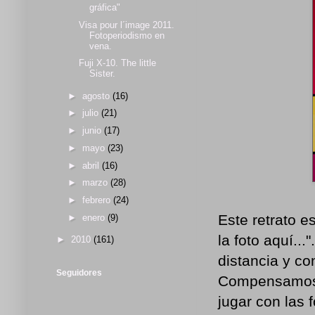
gráfica"
Visa pour l´image 2011.
Fotoperiodismo en
vena.
Fuji X-10. The little
Sister.
►
agosto
(16)
►
julio
(21)
►
junio
(17)
►
mayo
(23)
►
abril
(16)
►
marzo
(28)
►
febrero
(24)
Este retrato e
►
enero
(9)
la foto aquí..
►
2010
(161)
distancia y co
Seguidores
Compensamos la
jugar con las 