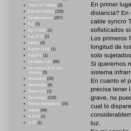
En primer luga
"that´s it" Videos
(2)
Edición Gráfica
(118)
distancia? En 
fotoperiodismo
(267)
cable syncro 
Fuji
(1)
sofisticados s
fuji X-100F
(1)
Fuji X-T2
(1)
Los primeros 
fujifilm
(3)
longitud de l
Fujifilm X-H1
(1)
solo sujetados
FujiGFX
(1)
La Aldea Gala
(66)
Si queremos m
La música de la isla
sistema infrarr
desierta
(3)
Metadatos
(20)
En cuanto el p
Multimedia
(9)
precisa tener 
Rallycross
(1)
grave, no pued
Tecnología
(120)
Textos fotográficos
(15)
cual lo dispa
videos
(34)
considerablem
X-Pro2
(1)
luz.
X-T2
(1)