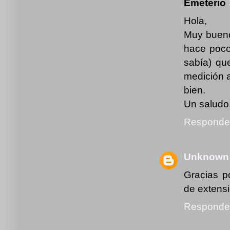
Emeterio
Hola,
Muy bueno
hace poco
sabía) que
medición a
bien.
Un saludo
Responde
Unknown
Gracias po
de extensi
Responde