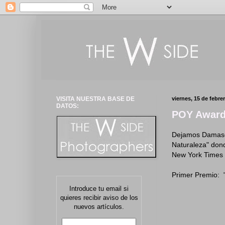
VISITA NUESTRA BASE DE
viernes, 15 de febre
DATOS:
POY Awards
Dejamos Damasco
Naturaleza" dond
New York Times s
Primer Premio: 
Introduce tu email si
quieres recibir aviso de los
nuevos artículos.