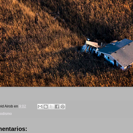
id Airob
en
9:02
iodismo
entarios: