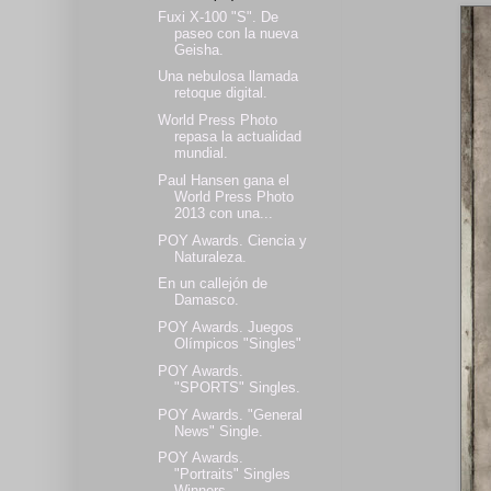
Fuxi X-100 "S". De
paseo con la nueva
Geisha.
Una nebulosa llamada
retoque digital.
World Press Photo
repasa la actualidad
mundial.
Paul Hansen gana el
World Press Photo
2013 con una...
POY Awards. Ciencia y
Naturaleza.
En un callejón de
Damasco.
POY Awards. Juegos
Olímpicos "Singles"
POY Awards.
"SPORTS" Singles.
POY Awards. "General
News" Single.
POY Awards.
"Portraits" Singles
Winners.