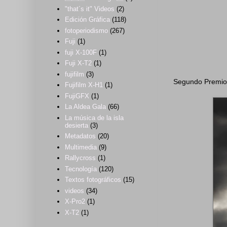
"that´s it" Videos
(2)
Edición Gráfica
(118)
fotoperiodismo
(267)
Fuji
(1)
fuji X-100F
(1)
Fuji X-T2
(1)
fujifilm
(3)
Segundo Premio: 
Fujifilm X-H1
(1)
FujiGFX
(1)
La Aldea Gala
(66)
La música de la isla
desierta
(3)
Metadatos
(20)
Multimedia
(9)
Rallycross
(1)
Tecnología
(120)
Textos fotográficos
(15)
videos
(34)
X-Pro2
(1)
X-T2
(1)