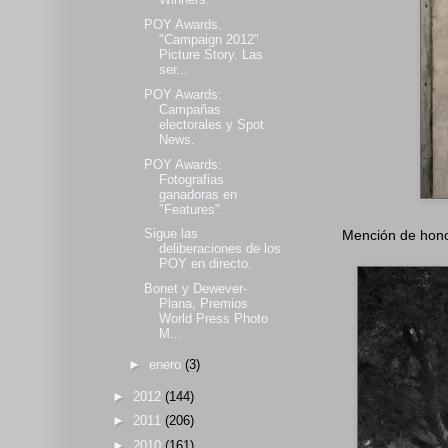
POY Awards.
"Campaign 2012"
Picture Story. Las
ser...
POY Awards:
Campañas
electorales y Spot
News.
POY Awards:
Fotografias
ganadoras en
"Features".
Sigue las
Mención de honor
deliberaciones de los
POY en directo.
Bonet y Dewever-
Plana, Premios
World Press Photo
M...
►
enero
(3)
►
2012
(144)
►
2011
(206)
►
2010
(161)