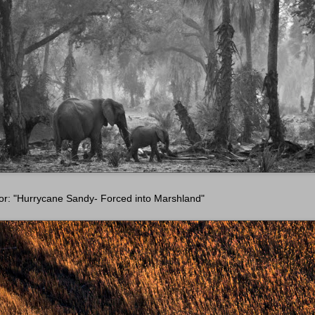
r: "Hurrycane Sandy- Forced into Marshland"