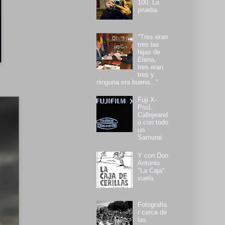
100. La
prueba.
"Tres eran
tres las
hijas de
Elena,
tres eran
tres y
ninguna era buena..."
Fuji X-
Pro1.
Callejeand
o con todo
un
Samurai.
Y con Don
Antonio
"La Caja"
vuela.
Fotografia
r cerca de
las