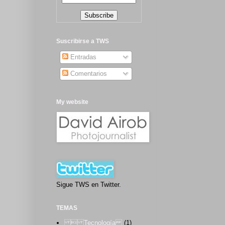
Suscribirse a TWS
Entradas
Comentarios
My website
Sigue TWS en Twitter.
TEMAS
 Tecnología
(1)