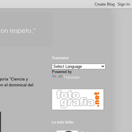
Translator
Powered by
Translate
oría "Ciencia y
n el dominical del
Lo más leído.