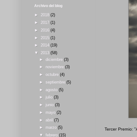
Archivo del blog
►
2018
(2)
►
2017
(1)
►
2016
(4)
►
2015
(1)
►
2014
(19)
▼
2013
(58)
►
diciembre
(3)
►
noviembre
(3)
►
octubre
(4)
►
septiembre
(5)
►
agosto
(5)
►
julio
(3)
►
junio
(3)
►
mayo
(2)
►
abril
(7)
►
marzo
(5)
Tercer Premio: "
▼
febrero
(15)