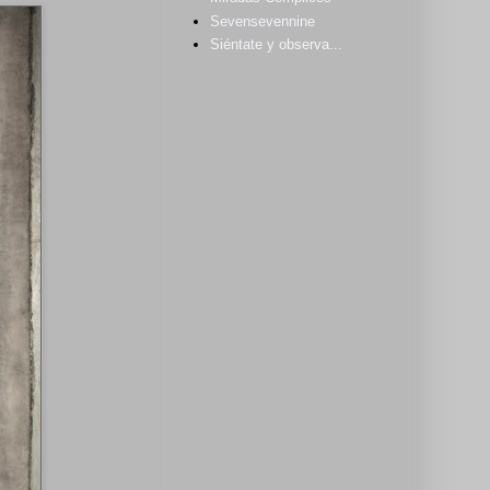
Sevensevennine
Siéntate y observa...