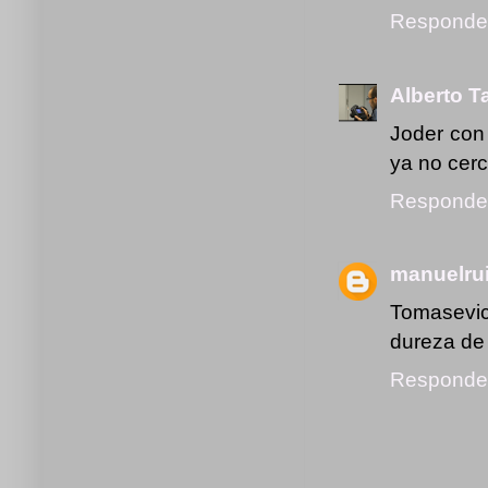
Responde
Alberto T
Joder con
ya no cerc
Responde
manuelru
Tomasevic
dureza de 
Responde