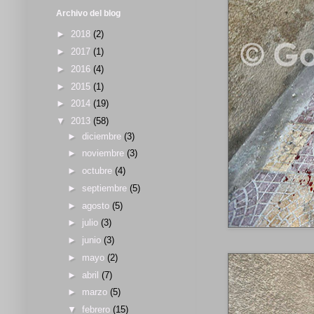
Archivo del blog
►
2018
(2)
►
2017
(1)
►
2016
(4)
►
2015
(1)
►
2014
(19)
▼
2013
(58)
►
diciembre
(3)
►
noviembre
(3)
►
octubre
(4)
►
septiembre
(5)
►
agosto
(5)
►
julio
(3)
►
junio
(3)
►
mayo
(2)
►
abril
(7)
►
marzo
(5)
▼
febrero
(15)