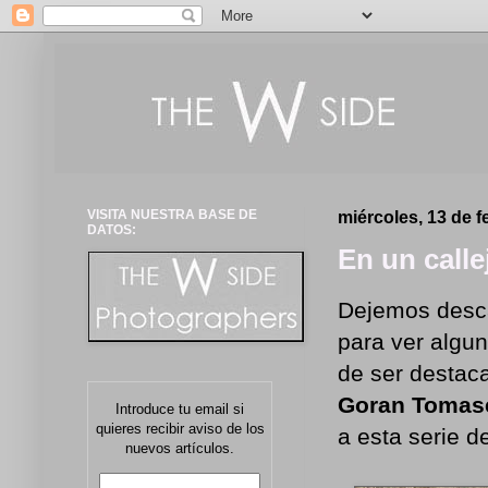
VISITA NUESTRA BASE DE
miércoles, 13 de f
DATOS:
En un call
Dejemos desca
para ver algun
de ser destac
Goran Tomas
Introduce tu email si
quieres recibir aviso de los
a esta serie d
nuevos artículos.