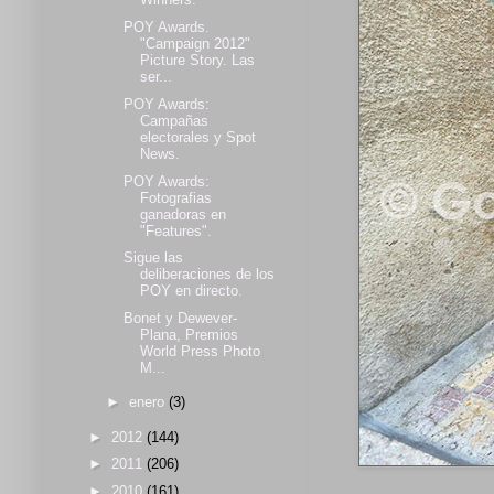
POY Awards.
"Campaign 2012"
Picture Story. Las
ser...
POY Awards:
Campañas
electorales y Spot
News.
POY Awards:
Fotografias
ganadoras en
"Features".
Sigue las
deliberaciones de los
POY en directo.
Bonet y Dewever-
Plana, Premios
World Press Photo
M...
►
enero
(3)
►
2012
(144)
►
2011
(206)
►
2010
(161)