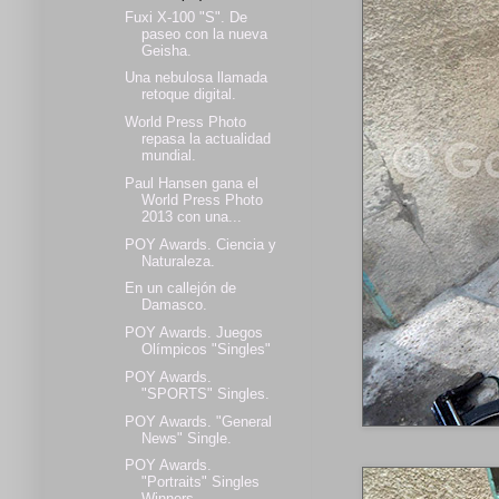
Fuxi X-100 "S". De
paseo con la nueva
Geisha.
Una nebulosa llamada
retoque digital.
World Press Photo
repasa la actualidad
mundial.
Paul Hansen gana el
World Press Photo
2013 con una...
POY Awards. Ciencia y
Naturaleza.
En un callejón de
Damasco.
POY Awards. Juegos
Olímpicos "Singles"
POY Awards.
"SPORTS" Singles.
POY Awards. "General
News" Single.
POY Awards.
"Portraits" Singles
Winners.