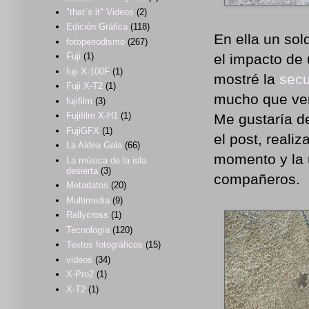
"that´s it" Videos
(2)
Edición Gráfica
(118)
En ella un sol
fotoperiodismo
(267)
el impacto de
Fuji
(1)
fuji X-100F
(1)
mostré la
secu
Fuji X-T2
(1)
mucho que ver
fujifilm
(3)
Fujifilm X-H1
(1)
Me gustaría de
FujiGFX
(1)
el post, reali
La Aldea Gala
(66)
momento y la ú
La música de la isla
desierta
(3)
compañeros.
Metadatos
(20)
Multimedia
(9)
Rallycross
(1)
Tecnología
(120)
Textos fotográficos
(15)
videos
(34)
X-Pro2
(1)
X-T2
(1)