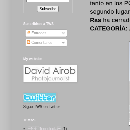
tanto en los 
segundo lugar
Ras
ha cerrad
Suscribirse a TWS
CATEGORÍA: A
Entradas
Comentarios
My website
Sigue TWS en Twitter.
TEMAS
 Tecnología
(1)