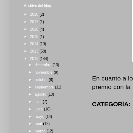
Archivo del blog
►
2018
(2)
►
2017
(1)
►
2016
(4)
►
2015
(1)
►
2014
(19)
►
2013
(58)
▼
2012
(144)
►
diciembre
(10)
►
noviembre
(9)
En cuanto a lo
►
octubre
(8)
premio con la
►
septiembre
(11)
►
agosto
(10)
►
julio
(7)
CATEGORÍA: R
►
junio
(10)
►
mayo
(14)
►
abril
(12)
►
marzo
(12)