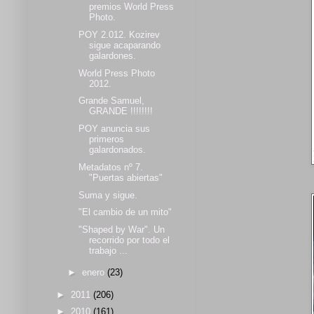
premios World Press
Photo.
POY 2.012. Kozirev
sigue acaparando
galardones.
World Press Photo
2012.
Grande Samuel,
GRANDE !!!!!!!!
POY anuncia sus
primeros
galardonados.
Metadatos nº 7.
"Puertas abiertas"
Suma y sigue.
"El cambio de un mito"
"Shaped by War". Un
recorrido por todo el
trabajo ...
►
enero
(23)
►
2011
(206)
►
2010
(161)