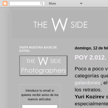
VISITA NUESTRA BASE DE
domingo, 12 de fe
DATOS:
POY 2.012.
Poco a poco v
categorías q
galardones
, e
los retratos.
Introduce tu email si
quieres recibir aviso de los
Yuri Kozirev
nuevos artículos.
especialmente