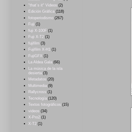
"that´s it" Videos
(2)
Edición Gráfica
(118)
fotoperiodismo
(267)
Fuji
(1)
fuji X-100F
(1)
Fuji X-T2
(1)
fujifilm
(3)
Fujifilm X-H1
(1)
FujiGFX
(1)
La Aldea Gala
(66)
La música de la isla
desierta
(3)
Metadatos
(20)
Multimedia
(9)
Rallycross
(1)
Tecnología
(120)
Textos fotográficos
(15)
videos
(34)
X-Pro2
(1)
X-T2
(1)