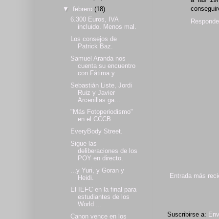
consegui
▼
febrero
(18)
6.300 Euros, IVA
Responde
incluido. Menos mal.
Los consejos de
Patrick Baz.
Samuel Aranda nos
cuenta su encuentro
con Fátima y...
Sebastián Liste, Jordi
Ruiz y Javier
Arcenillas ga...
"Más Fotoperiodismo"
en el CCCB.
EveryBody Street.
Sigue las
deliberaciones de los
POY en directo.
...y Yuri, y Goran y
Entrada más reci
Heidi.
El IEFC en la final para
estudiantes de los
World ...
Suscribirse a:
Env
Canon vence en los