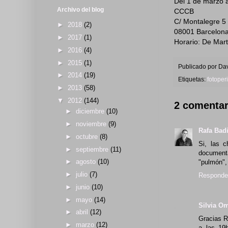
Del 1 de marzo 
Archivo del blog
CCCB
C/ Montalegre 5
►
2018
(2)
08001 Barcelon
►
2017
(1)
Horario: De Mart
►
2016
(4)
►
2015
(1)
Publicado por
Dav
►
2014
(19)
Etiquetas:
fotoper
►
2013
(58)
▼
2012
(144)
2 comentar
►
diciembre
(10)
►
noviembre
(9)
Rafa Bad
►
octubre
(8)
Si, las c
►
septiembre
(11)
documenta
►
agosto
(10)
"pulmón",
►
julio
(7)
Responde
►
junio
(10)
►
mayo
(14)
Silvia O
►
abril
(12)
Gracias R
►
marzo
(12)
a las 19