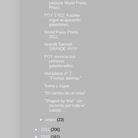
premios World Press
Photo.
POY 2.012. Kozirev
sigue acaparando
galardones.
World Press Photo
2012.
Grande Samuel,
GRANDE !!!!!!!!
POY anuncia sus
primeros
galardonados.
Metadatos nº 7.
"Puertas abiertas"
Suma y sigue.
"El cambio de un mito"
"Shaped by War". Un
recorrido por todo el
trabajo ...
►
enero
(23)
►
2011
(206)
►
2010
(161)