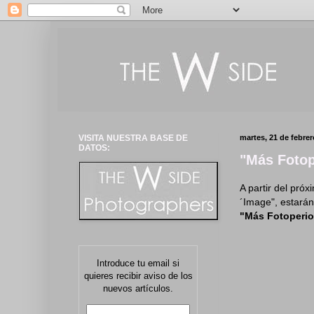
VISITA NUESTRA BASE DE
martes, 21 de febre
DATOS:
"Más Fotop
A partir del pró
´Image", estarán
"Más Fotoperi
Introduce tu email si
quieres recibir aviso de los
nuevos artículos.