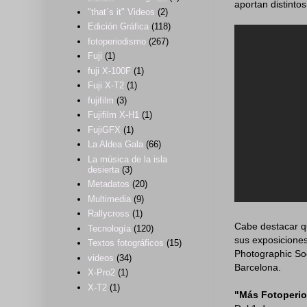
aportan distintos
"that´s it" Videos
(2)
Edición Gráfica
(118)
fotoperiodismo
(267)
Fuji
(1)
fuji X-100F
(1)
Fuji X-T2
(1)
fujifilm
(3)
Fujifilm X-H1
(1)
FujiGFX
(1)
La Aldea Gala
(66)
La música de la isla
desierta
(3)
Metadatos
(20)
Multimedia
(9)
Rallycross
(1)
Cabe destacar qu
Tecnología
(120)
sus exposiciones
Textos fotográficos
(15)
Photographic Soc
videos
(34)
Barcelona.
X-Pro2
(1)
X-T2
(1)
"Más Fotoperi