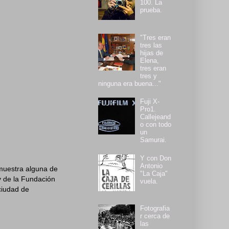
100. La
prueba.
"Tres eran
tres las
hijas de
Elena,
tres eran
tres y
ninguna era buena..."
Fuji X-
Pro1.
Callejeand
o con todo
un
Samurai.
Y con Don
Antonio
 muestra alguna de
"La Caja"
y de la Fundación
vuela.
ciudad de
Fotografia
r cerca de
las