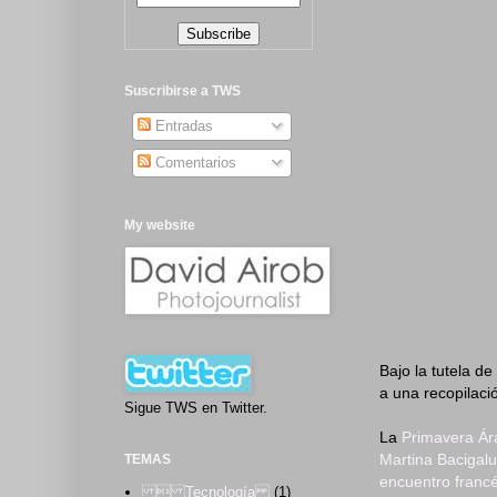
Suscribirse a TWS
Entradas
Comentarios
My website
Bajo la tutela de
a una recopilac
Sigue TWS en Twitter.
La
Primavera Ár
Martina Bacigal
TEMAS
encuentro franc
 Tecnología
(1)