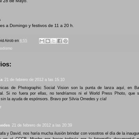
al 28 de Mayo.
a
es a Domingo y festivos de 11 a 20 h.
id Airob
en
6:55
iodismo
ios:
ia
21 de febrero de 2012 a las 15:10
hicas de Photographic Social Vision son la punta de lanza aquí, en Ba
l. Si no fuera por ellas, no tendríamos ni el World Press Photo, que s
 sin la ayuda de espónsors. Bravo por Silvia Omedes y cía!
r
medes
21 de febrero de 2012 a las 20:39
afa y David, nos haría mucha ilusión brindar con vosotros el día de la inaugur
h en el CCCB. Mucho por hacer todavía por la fotografía documental pe