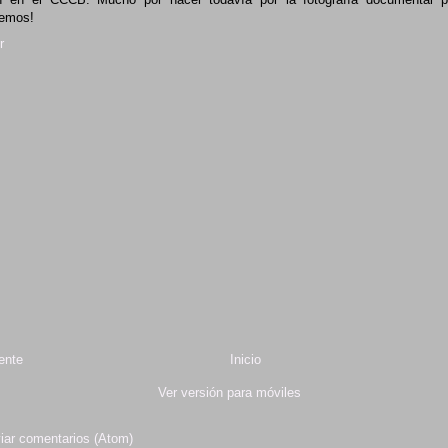
remos!
r
ente
Inicio
Ver versión para móviles
iar comentarios (Atom)