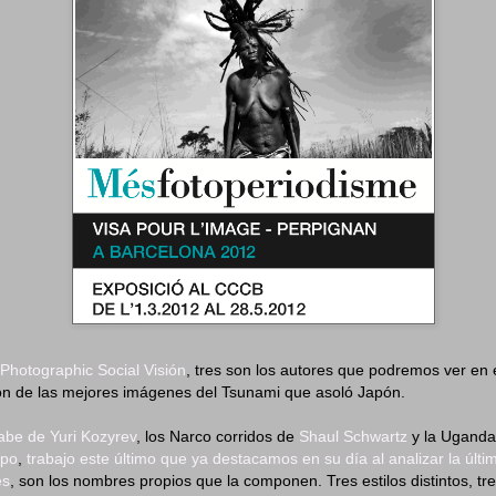
Photographic Social Visión
, tres son los autores que podremos ver en 
ión de las mejores imágenes del Tsunami que asoló Japón.
abe de Yuri Kozyrev
, los Narco corridos de
Shaul Schwartz
y la Uganda
upo
,
trabajo este último que ya destacamos en su día al analizar la últi
és
, son los nombres propios que la componen. Tres estilos distintos, tr