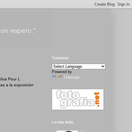
Translator
Powered by
Translate
Visa Pour L
as a la exposición
Lo más leído.