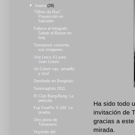
▼
marzo
(28)
"Olhos da Rua".
Proyección en
Salvador.
Fallece el fotógrafo
Sabah al-Bazee en
Iraq
Tomasevic comenta
sus imágenes.
Una Leica X1 para
Joan Colom.
Un Colom rojo, amarillo
y azul.
Derribado en Benghazi.
Sonimagfoto 2011.
El Club Bang-Bang. La
película.
Ha sido todo u
Fuji FinePix X-100. La
invitación de 
prueba.
gracias a este
Otro pleno de
Tomasevic.
mirada.
Huyendo del