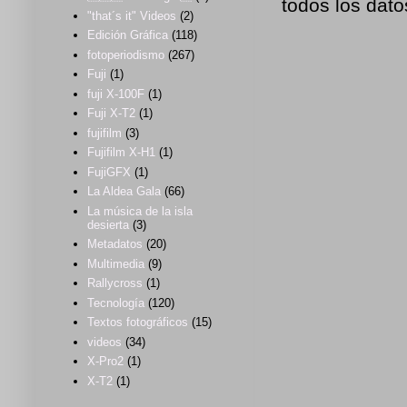
todos los dato
"that´s it" Videos
(2)
Edición Gráfica
(118)
fotoperiodismo
(267)
Fuji
(1)
fuji X-100F
(1)
Fuji X-T2
(1)
fujifilm
(3)
Fujifilm X-H1
(1)
FujiGFX
(1)
La Aldea Gala
(66)
La música de la isla
desierta
(3)
Metadatos
(20)
Multimedia
(9)
Rallycross
(1)
Tecnología
(120)
Textos fotográficos
(15)
videos
(34)
X-Pro2
(1)
X-T2
(1)