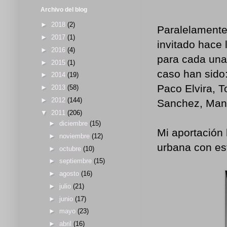
Archivo del blog
►
2018
(2)
Paralelamente
►
2017
(1)
invitado hace 
►
2016
(4)
para cada una
►
2015
(1)
caso han sido
►
2014
(19)
Paco Elvira, T
►
2013
(58)
►
2012
(144)
Sanchez, Mane
▼
2011
(206)
►
diciembre
(15)
Mi aportación 
►
noviembre
(12)
urbana con es
►
octubre
(10)
►
septiembre
(15)
►
agosto
(16)
►
julio
(21)
►
junio
(17)
►
mayo
(23)
►
abril
(16)