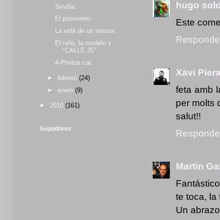
hugo sol
Sevilla.
El prisionero.
Este comen
La vida de un sensor.
Responde
El niño, la modelo y
"CALLE 35"
4-Photos.cat
Xavi Pier
►
febrero
(24)
feta amb l
►
enero
(9)
per molts 
►
2010
(161)
salut!!
Seguidores
Responde
Martin Ga
Fantástico
te toca, l
Un abrazo