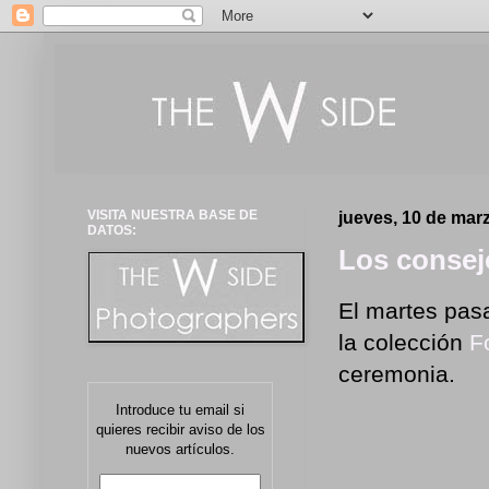
VISITA NUESTRA BASE DE
jueves, 10 de mar
DATOS:
Los consej
El martes pas
la colección
Fo
ceremonia.
Introduce tu email si
quieres recibir aviso de los
nuevos artículos.