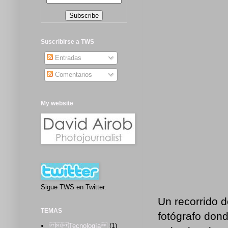
Suscribirse a TWS
Entradas
Comentarios
My website
Sigue TWS en Twitter.
Un recorrido d
TEMAS
fotógrafo don
 Tecnología
(1)