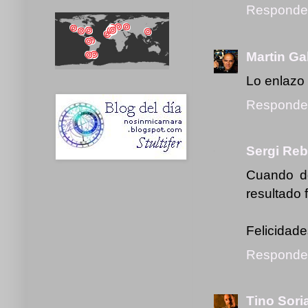
Responde
Martin Ga
Lo enlazo 
Responde
Sergi Re
Cuando do
resultado 
Felicidades
Responde
Tino Sori