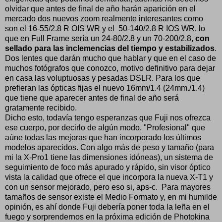
olvidar que antes de final de año harán aparición en el
mercado dos nuevos zoom realmente interesantes como
son el 16-55/2.8 R OIS WR y el 50-140/2.8 R IOS WR, lo
que en Full Frame sería un 24-80/2.8 y un 70-200/2.8,
con
sellado para las inclemencias del tiempo y estabilizados
.
Dos lentes que darán mucho que hablar y que en el caso de
muchos fotógrafos que conozco, motivo definitivo para dejar
en casa las voluptuosas y pesadas DSLR. Para los que
prefieran las ópticas fijas el nuevo 16mm/1.4 (24mm./1.4)
que tiene que aparecer antes de final de año será
gratamente recibido.
Dicho esto, todavía tengo esperanzas que Fuji nos ofrezca
ese cuerpo, por decirlo de algún modo, "Profesional" que
aúne todas las mejoras que han incorporado los últimos
modelos aparecidos. Con algo más de peso y tamaño (para
mi la X-Pro1 tiene las dimensiones idóneas), un sistema de
seguimiento de foco más apurado y rápido, sin visor óptico
vista la calidad que ofrece el que incorpora la nueva X-T1 y
con un sensor mejorado, pero eso si, aps-c. Para mayores
tamaños de sensor existe el Medio Formato y, en mi humilde
opinión, es ahí donde Fuji debería poner toda la leña en el
fuego y sorprendernos en la próxima edición de Photokina