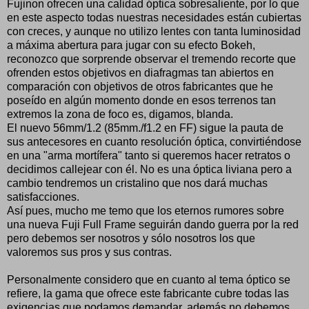
Fujinon ofrecen una calidad óptica sobresaliente, por lo que
en este aspecto todas nuestras necesidades están cubiertas
con creces, y aunque no utilizo lentes con tanta luminosidad
a máxima abertura para jugar con su efecto Bokeh,
reconozco que sorprende observar el tremendo recorte que
ofrenden estos objetivos en diafragmas tan abiertos en
comparación con objetivos de otros fabricantes que he
poseído en algún momento donde en esos terrenos tan
extremos la zona de foco es, digamos, blanda.
El nuevo 56mm/1.2 (85mm./f1.2 en FF) sigue la pauta de
sus antecesores en cuanto resolución óptica, convirtiéndose
en una "arma mortífera" tanto si queremos hacer retratos o
decidimos callejear con él. No es una óptica liviana pero a
cambio tendremos un cristalino que nos dará muchas
satisfacciones.
Así pues, mucho me temo que los eternos rumores sobre
una nueva Fuji Full Frame seguirán dando guerra por la red
pero debemos ser nosotros y sólo nosotros los que
valoremos sus pros y sus contras.
Personalmente considero que en cuanto al tema óptico se
refiere, la gama que ofrece este fabricante cubre todas las
exigencias que podamos demandar, además no debemos