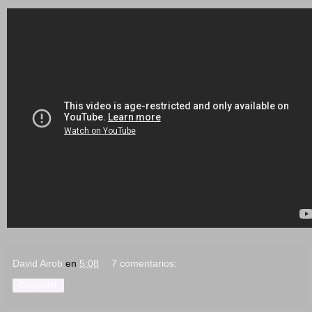
David Airob
en
5:08
7 comentarios:
Compartir