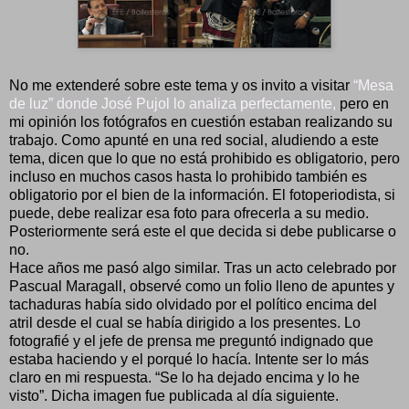
No me extenderé sobre este tema y os invito a visitar
“Mesa
de luz” donde José Pujol lo analiza perfectamente,
pero en
mi opinión los fotógrafos en cuestión estaban realizando su
trabajo. Como apunté en una red social, aludiendo a este
tema, dicen que lo que no está prohibido es obligatorio, pero
incluso en muchos casos hasta lo prohibido también es
obligatorio por el bien de la información. El fotoperiodista, si
puede, debe realizar esa foto para ofrecerla a su medio.
Posteriormente será este el que decida si debe publicarse o
no.
Hace años me pasó algo similar. Tras un acto celebrado por
Pascual Maragall, observé como un folio lleno de apuntes y
tachaduras había sido olvidado por el político encima del
atril desde el cual se había dirigido a los presentes. Lo
fotografié y el jefe de prensa me preguntó indignado que
estaba haciendo y el porqué lo hacía. Intente ser lo más
claro en mi respuesta. “Se lo ha dejado encima y lo he
visto”. Dicha imagen fue publicada al día siguiente.