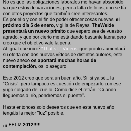
No es que las obligaciones laborales me hayan absorbido
ya que estoy de vacaciones, pero a falta de fotos, uno se lía
con otros proyectos que también cree interesantes.
Es por ello y con el fin de poder ofrecer cosas nuevas,
el
próximo día 5 de enero
, vigilia de Reyes,
TheWside
presentará un nuevo primito
que espero sea de vuestro
agrado, y que por cierto me está dando bastante faena pero
creo que el objetivo vale la pena.
Al igual que inicié
"That´s It" Videos
, que pronto aumentará
su oferta con dos nuevos vídeos de distintos autores, este
nuevo anexo
os aportará muchas horas de
contemplación
, os lo aseguro.
Este 2012 creo que será un buen año. Si, si ya sé... la
"Crisis", pero tampoco es cuestión de empezarlo con ese
yugo colgado del cuello. Como dice el refrán: "Cuando
lleguemos al río, pondremos el puente".
Hasta entonces solo desearos que en este nuevo año
tengáis la mejor "luz" posible.
¡
¡¡ FELIZ 2012!!!!!