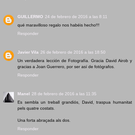
GUILLERMO
24 de febrero de 2016 a las 8:11
qué maravilloso regalo nos habéis hecho!!!
Responder
Javier Vila
26 de febrero de 2016 a las 18:50
Un verdadera lección de Fotografía. Gracia David Airob y
gracias a Joan Guerrero, por ser así de fotógrafos.
Responder
Manel
28 de febrero de 2016 a las 11:35
Es sembla un treball grandiós, David, traspua humanitat
pels quatre costats.
Una forta abraçada als dos.
Responder