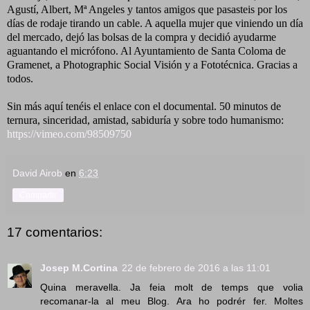
Agustí, Albert, Mª Angeles y tantos amigos que pasasteis por los
días de rodaje tirando un cable. A aquella mujer que viniendo un día
del mercado, dejó las bolsas de la compra y decidió ayudarme
aguantando el micrófono. Al Ayuntamiento de Santa Coloma de
Gramenet, a Photographic Social Visión y a Fototécnica. Gracias a
todos.
Sin más aquí tenéis el enlace con el documental. 50 minutos de
ternura, sinceridad, amistad, sabiduría y sobre todo humanismo:
https://vimeo.com/98509750
David Airob
en
6:23
Compartir
17 comentarios:
Josep M.Cortina
22 de febrero de 2016 a las 11:01
Quina meravella. Ja feia molt de temps que volia
recomanar-la al meu Blog. Ara ho podrér fer. Moltes