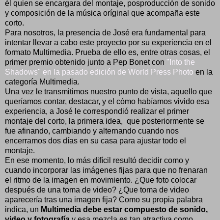
él quien se encargara del montaje, posproducción de sonido
y composición de la música oríginal que acompaña este
corto.
Para nosotros, la presencia de José era fundamental para
intentar llevar a cabo este proyecto por su experiencia en el
formato Multimedia. Prueba de ello es, entre otras cosas, el
primer premio obtenido junto a Pep Bonet con
"Into the
Shadows" en la pasado edición de World Press Photo
en la
categoría Multimedia.
Una vez le transmitimos nuestro punto de vista, aquello que
queríamos contar, destacar, y el cómo habíamos vivido esa
experiencia, a José le correspondió realizar el primer
montaje del corto, la primera idea, que posteriormente se
fue afinando, cambiando y alternando cuando nos
encerramos dos días en su casa para ajustar todo el
montaje.
En ese momento, lo más difícil resultó decidir como y
cuando incorporar las imágenes fijas para que no frenaran
el ritmo de la imagen en movimiento. ¿Que foto colocar
después de una toma de video? ¿Que toma de video
aparecería tras una imagen fija? Como su propia palabra
indica, un
Multimedia debe estar compuesto de sonido,
video y fotografía
y esa mezcla es tan atractiva como