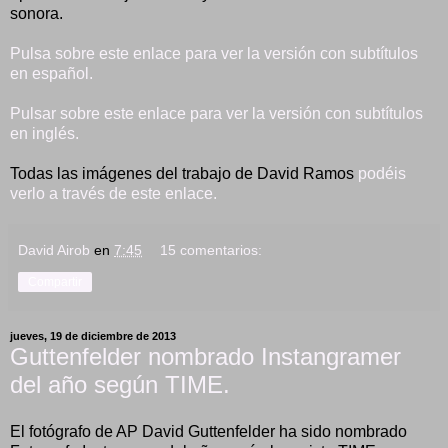
sonora.
Pulsa sobre este enlace para ver la versión con subtítulos
en español.
Pulsar sobre este enlace para ver la versión con subtítulos
en inglés.
Todas las imágenes del trabajo de David Ramos
podéis
verlo a través de este enlace.
David Airob
en
7:45
15 comentarios:
Compartir
jueves, 19 de diciembre de 2013
Guttenfelder nombrado Instangramer
del año según TIME.
El fotógrafo de AP David Guttenfelder ha sido nombrado