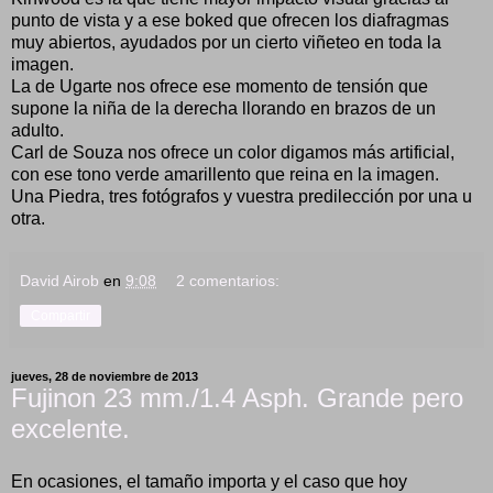
punto de vista y a ese boked que ofrecen los diafragmas
muy abiertos, ayudados por un cierto viñeteo en toda la
imagen.
La de Ugarte nos ofrece ese momento de tensión que
supone la niña de la derecha llorando en brazos de un
adulto.
Carl de Souza nos ofrece un color digamos más artificial,
con ese tono verde amarillento que reina en la imagen.
Una Piedra, tres fotógrafos y vuestra predilección por una u
otra.
David Airob
en
9:08
2 comentarios:
Compartir
jueves, 28 de noviembre de 2013
Fujinon 23 mm./1.4 Asph. Grande pero
excelente.
En ocasiones, el tamaño importa y el caso que hoy