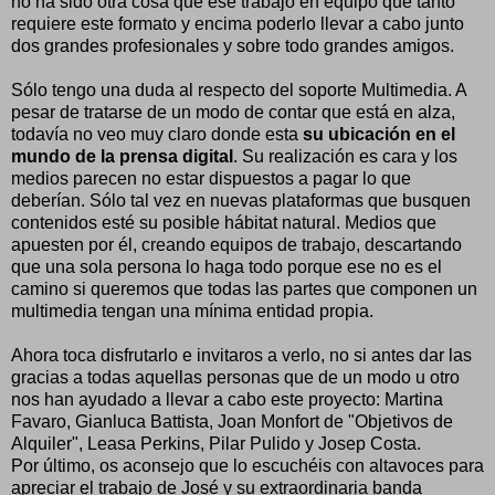
no ha sido otra cosa que ese trabajo en equipo que tanto
requiere este formato y encima poderlo llevar a cabo junto
dos grandes profesionales y sobre todo grandes amigos.
Sólo tengo una duda al respecto del soporte Multimedia. A
pesar de tratarse de un modo de contar que está en alza,
todavía no veo muy claro donde esta
su ubicación en el
mundo de la prensa digital
. Su realización es cara y los
medios parecen no estar dispuestos a pagar lo que
deberían. Sólo tal vez en nuevas plataformas que busquen
contenidos esté su posible hábitat natural. Medios que
apuesten por él, creando equipos de trabajo, descartando
que una sola persona lo haga todo porque ese no es el
camino si queremos que todas las partes que componen un
multimedia tengan una mínima entidad propia.
Ahora toca disfrutarlo e invitaros a verlo, no si antes dar las
gracias a todas aquellas personas que de un modo u otro
nos han ayudado a llevar a cabo este proyecto: Martina
Favaro, Gianluca Battista, Joan Monfort de "Objetivos de
Alquiler", Leasa Perkins, Pilar Pulido y Josep Costa.
Por último, os aconsejo que lo escuchéis con altavoces para
apreciar el trabajo de José y su extraordinaria banda