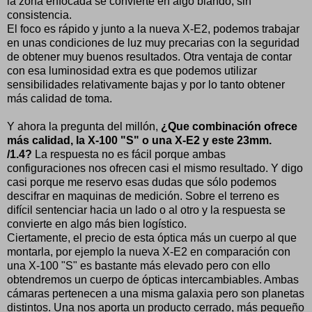
la zona enfocada se convierte en algo blando, sin
consistencia.
El foco es rápido y junto a la nueva X-E2, podemos trabajar
en unas condiciones de luz muy precarias con la seguridad
de obtener muy buenos resultados. Otra ventaja de contar
con esa luminosidad extra es que podemos utilizar
sensibilidades relativamente bajas y por lo tanto obtener
más calidad de toma.
Y ahora la pregunta del millón,
¿Que combinación ofrece
más calidad, la X-100 "S" o una X-E2 y este 23mm.
/1.4?
La respuesta no es fácil porque ambas
configuraciones nos ofrecen casi el mismo resultado. Y digo
casi porque me reservo esas dudas que sólo podemos
descifrar en maquinas de medición. Sobre el terreno es
difícil sentenciar hacia un lado o al otro y la respuesta se
convierte en algo más bien logístico.
Ciertamente, el precio de esta óptica más un cuerpo al que
montarla, por ejemplo la nueva X-E2 en comparación con
una X-100 "S" es bastante más elevado pero con ello
obtendremos un cuerpo de ópticas intercambiables. Ambas
cámaras pertenecen a una misma galaxia pero son planetas
distintos. Una nos aporta un producto cerrado, más pequeño