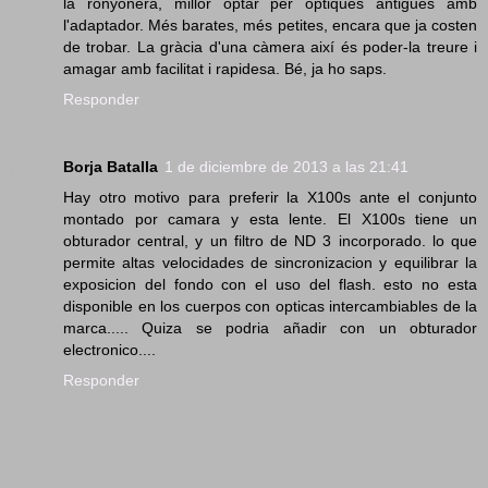
la ronyonera, millor optar per òptiques antigues amb
l'adaptador. Més barates, més petites, encara que ja costen
de trobar. La gràcia d'una càmera així és poder-la treure i
amagar amb facilitat i rapidesa. Bé, ja ho saps.
Responder
Borja Batalla
1 de diciembre de 2013 a las 21:41
Hay otro motivo para preferir la X100s ante el conjunto
montado por camara y esta lente. El X100s tiene un
obturador central, y un filtro de ND 3 incorporado. lo que
permite altas velocidades de sincronizacion y equilibrar la
exposicion del fondo con el uso del flash. esto no esta
disponible en los cuerpos con opticas intercambiables de la
marca..... Quiza se podria añadir con un obturador
electronico....
Responder