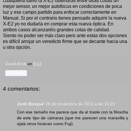
cualquiera salvo la X-E2 obtendrás entre otras cosas un
mejor sensor, un mejor autofocus en condiciones de poca
luz y ese campo partido para enfocar correctamente en
Manual. Si por el contrario tienes pensado adquirir la nueva
X-E2 yo no dudaría en comprar esta nueva óptica. En
ambos casos alcanzaréis grandes cotas de calidad.
Siento no poder ser más claro pero ante estas dos opciones
es difícil arrojar un veredicto firme que se decante hacia una
u otra opción.
David Airob
en
9:13
Compartir
4 comentarios:
Jordi Busqué
28 de noviembre de 2013 a las 10:23
Con ese tamaño me parece que da al traste con la filosofía
de este tipo de cámaras (que me parecen una maravilla y
ojalá otros hicieran como Fuji).