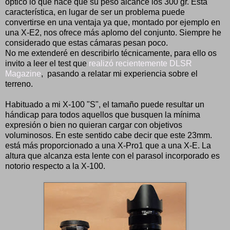
óptico lo que hace que su peso alcance los 300 gr. Esta
característica, en lugar de ser un problema puede
convertirse en una ventaja ya que, montado por ejemplo en
una X-E2, nos ofrece más aplomo del conjunto. Siempre he
considerado que estas cámaras pesan poco.
No me extenderé en describirlo técnicamente, para ello os
invito a leer el test que
realizó recientemente DLSR
Magazine
, pasando a relatar mi experiencia sobre el
terreno.
Habituado a mi X-100 "S", el tamaño puede resultar un
hándicap para todos aquellos que busquen la mínima
expresión o bien no quieran cargar con objetivos
voluminosos. En este sentido cabe decir que este 23mm.
está más proporcionado a una X-Pro1 que a una X-E. La
altura que alcanza esta lente con el parasol incorporado es
notorio respecto a la X-100.