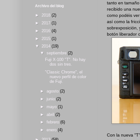
tanto en tamaño 
Archivo del blog
recibido una nue
como podéis ver 
►
2018
(2)
así como la fricc
►
2017
(1)
sobrexposición, 
►
2016
(4)
botón liberador o
►
2015
(1)
▼
2014
(19)
▼
septiembre
(2)
Fuji X-100 "T". No hay
dos sin tres.
"Classic Chrome", el
nuevo perfil de color
de Fuji.
►
agosto
(2)
►
junio
(2)
►
mayo
(1)
►
abril
(2)
►
febrero
(6)
►
enero
(4)
Con la nueva "T"
►
2013
(58)