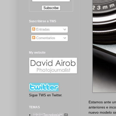
Suscribirse a TWS
Entradas
Comentarios
My website
Sigue TWS en Twitter.
Estamos ante un
anteriores e inc
TEMAS
nuevo modelo si
 Tecnología
(1)