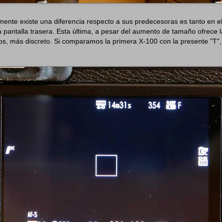
ente existe una diferencia respecto a sus predecesoras es tanto en el
a pantalla trasera. Esta última, a pesar del aumento de tamaño ofrece 
, más discreto. Si comparamos la primera X-100 con la presente "T", 