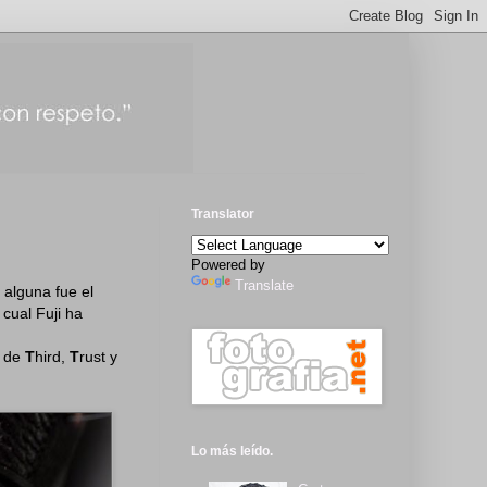
Translator
Powered by
Translate
 alguna fue el
cual Fuji ha
" de
T
hird,
T
rust y
Lo más leído.