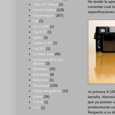
He tenido la opo
"that´s it" Videos
(2)
comentar cual ha
Edición Gráfica
(118)
especificaciones
fotoperiodismo
(267)
Fuji
(1)
fuji X-100F
(1)
Fuji X-T2
(1)
fujifilm
(3)
Fujifilm X-H1
(1)
FujiGFX
(1)
La Aldea Gala
(66)
La música de la isla
desierta
(3)
Metadatos
(20)
Multimedia
(9)
Rallycross
(1)
Tecnología
(120)
Textos fotográficos
(15)
mi primera X-10
videos
(34)
tamaño, discrec
que ya posean u
X-Pro2
(1)
predecesoras cu
X-T2
(1)
Respecto a su d