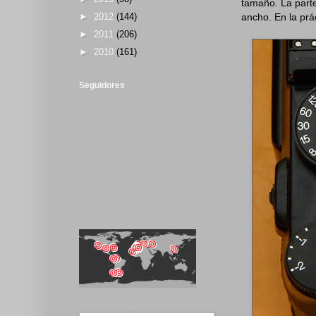
tamaño. La parte
ancho. En la pr
►
2012
(144)
►
2011
(206)
►
2010
(161)
Seguidores