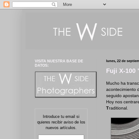
VISITA NUESTRA BASE DE
lunes, 22 de septie
DATOS:
Fuji X-100 
Mucho ha transcu
acontecimiento d
seguido apostand
Hoy nos centrar
T
raditional.
Introduce tu email si
quieres recibir aviso de los
nuevos artículos.