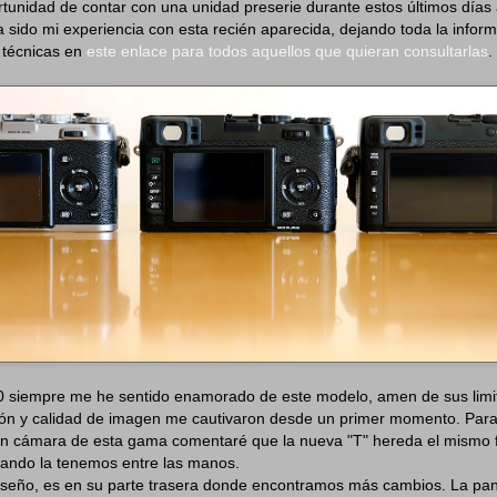
rtunidad de contar con una unidad preserie durante estos últimos días 
 sido mi experiencia con esta recién aparecida, dejando toda la inform
 técnicas en
este enlace para todos aquellos que quieran consultarlas
.
0 siempre me he sentido enamorado de este modelo, amen de sus limi
ión y calidad de imagen me cautivaron desde un primer momento. Para
n cámara de esta gama comentaré que la nueva "T" hereda el mismo f
ando la tenemos entre las manos.
iseño, es en su parte trasera donde encontramos más cambios. La pan