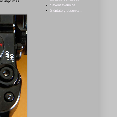
eño algo más
Sevensevennine
Siéntate y observa...