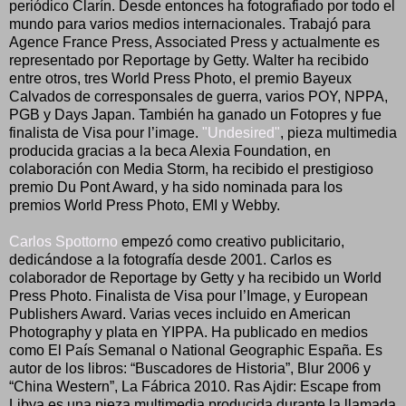
periódico Clarín. Desde entonces ha fotografiado por todo el
mundo para varios medios internacionales. Trabajó para
Agence France Press, Associated Press y actualmente es
representado por Reportage by Getty. Walter ha recibido
entre otros, tres World Press Photo, el premio Bayeux
Calvados de corresponsales de guerra, varios POY, NPPA,
PGB y Days Japan. También ha ganado un Fotopres y fue
finalista de Visa pour l’image.
"Undesired"
, pieza multimedia
producida gracias a la beca Alexia Foundation, en
colaboración con Media Storm, ha recibido el prestigioso
premio Du Pont Award, y ha sido nominada para los
premios World Press Photo, EMI y Webby.
Carlos Spottorno
empezó como creativo publicitario,
dedicándose a la fotografía desde 2001. Carlos es
colaborador de Reportage by Getty y ha recibido un World
Press Photo. Finalista de Visa pour l’Image, y European
Publishers Award. Varias veces incluido en American
Photography y plata en YIPPA. Ha publicado en medios
como El País Semanal o National Geographic España. Es
autor de los libros: “Buscadores de Historia”, Blur 2006 y
“China Western”, La Fábrica 2010. Ras Ajdir: Escape from
Libya es una pieza multimedia producida durante la llamada