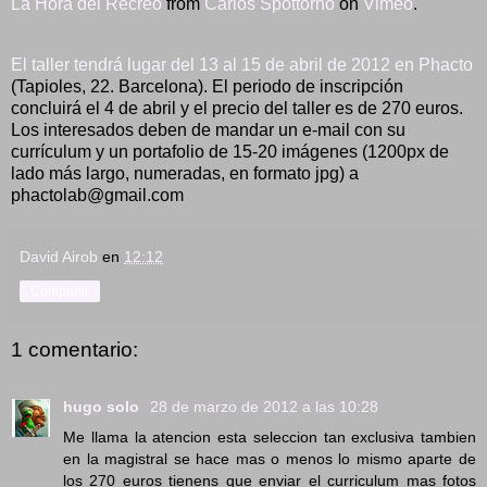
La Hora del Recreo
from
Carlos Spottorno
on
Vimeo
.
El taller tendrá lugar del 13 al 15 de abril de 2012 en Phacto
(Tapioles, 22. Barcelona). El periodo de inscripción
concluirá el 4 de abril y el precio del taller es de 270 euros.
Los interesados deben de mandar un e-mail con su
currículum y un portafolio de 15-20 imágenes (1200px de
lado más largo, numeradas, en formato jpg) a
phactolab@gmail.com
David Airob
en
12:12
Compartir
1 comentario:
hugo solo
28 de marzo de 2012 a las 10:28
Me llama la atencion esta seleccion tan exclusiva tambien
en la magistral se hace mas o menos lo mismo aparte de
los 270 euros tienens que enviar el curriculum mas fotos