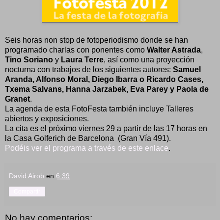
Seis horas non stop de fotoperiodismo donde se han
programado charlas con ponentes como
Walter Astrada
,
Tino Soriano
y
Laura Terre
, así como una proyección
nocturna con trabajos de los siguientes autores:
Samuel
Aranda, Alfonso Moral, Diego Ibarra o Ricardo Cases,
Txema Salvans, Hanna Jarzabek, Eva Parey y Paola de
Granet
.
La agenda de esta FotoFesta también incluye Talleres
abiertos y exposiciones.
La cita es el próximo viernes 29 a partir de las 17 horas en
la Casa Golferich de Barcelona (Gran Vía 491).
Podéis ver el programa a través de este enlace
.
David Airob
en
6:39
Compartir
No hay comentarios: