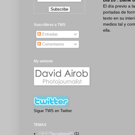
El día previo a 
portadas de forma
texto en su inter
medios tal y co
Suscribirse a TWS
ella.
Entradas
Comentarios
My website
Sigue TWS en Twitter.
TEMAS
 Tecnología
(1)