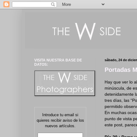
VISITA NUESTRA BASE DE
sábado, 24 de dicie
DATOS:
Portadas M
Hay que ver lo a
minúscula, de es
detenidamente la
tres días, las “
permitido observ
En muchas ocasio
Introduce tu email si
punto de vista p
quieres recibir aviso de los
este post, parec
nuevos artículos.
Día 20 : Dame 