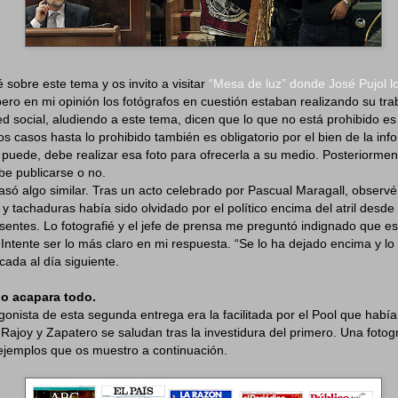
sobre este tema y os invito a visitar
“Mesa de luz” donde José Pujol lo
ero en mi opinión los fotógrafos en cuestión estaban realizando su tr
d social, aludiendo a este tema, dicen que lo que no está prohibido es 
s casos hasta lo prohibido también es obligatorio por el bien de la inf
si puede, debe realizar esa foto para ofrecerla a su medio. Posteriormen
be publicarse o no.
ó algo similar. Tras un acto celebrado por Pascual Maragall, observé
y tachaduras había sido olvidado por el político encima del atril desde
resentes. Lo fotografié y el jefe de prensa me preguntó indignado que e
 Intente ser lo más claro en mi respuesta. “Se lo ha dejado encima y lo 
cada al día siguiente.
 lo acapara todo.
onista de esta segunda entrega era la facilitada por el Pool que había e
Rajoy y Zapatero se saludan tras la investidura del primero. Una foto
ejemplos que os muestro a continuación.