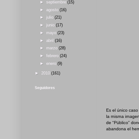
►
septiembre
(15)
►
agosto
(16)
►
julio
(21)
►
junio
(17)
►
mayo
(23)
►
abril
(16)
►
marzo
(28)
►
febrero
(24)
►
enero
(9)
►
2010
(161)
Seguidores
Es el único caso
la misma imagen
de “Público” don
abandona el hem