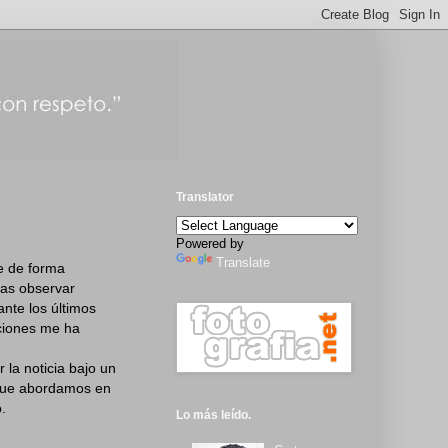
Translator
Powered by
Translate
e de forma
ras observar
nte los últimos
aciones me ha
 la noticia bajo un
o que abordamos en
.
Lo más leído.