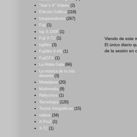
"that´s it" Videos
(2)
Edición Gráfica
(118)
fotoperiodismo
(267)
Fuji
(1)
fuji X-100F
(1)
Fuji X-T2
(1)
Viendo de este m
El único diario 
fujifilm
(3)
de la sesión en 
Fujifilm X-H1
(1)
FujiGFX
(1)
La Aldea Gala
(66)
La música de la isla
desierta
(3)
Metadatos
(20)
Multimedia
(9)
Rallycross
(1)
Tecnología
(120)
Textos fotográficos
(15)
videos
(34)
X-Pro2
(1)
X-T2
(1)