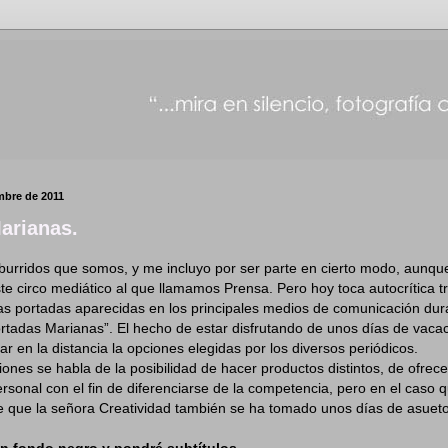
mbre de 2011
arianas.
burridos que somos, y me incluyo por ser parte en cierto modo, aunqu
te circo mediático al que llamamos Prensa. Pero hoy toca autocrítica t
s portadas aparecidas en los principales medios de comunicación dura
Portadas Marianas”. El hecho de estar disfrutando de unos días de vac
ar en la distancia la opciones elegidas por los diversos periódicos.
nes se habla de la posibilidad de hacer productos distintos, de ofrecer
ersonal con el fin de diferenciarse de la competencia, pero en el cas
e que la señora Creatividad también se ha tomado unos días de asueto
un fondo negro y pondré subtítulos.