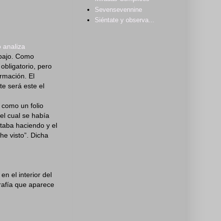
Sevensevennine
Siéntate y observa...
 analiza
abajo. Como
obligatorio, pero
ormación. El
te será este el
 como un folio
 el cual se había
staba haciendo y el
he visto”. Dicha
n el interior del
grafía que aparece