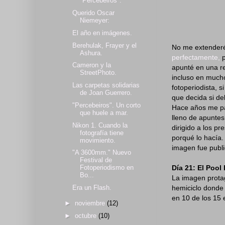
"Percebeiros".
Querido Oscar
Niemeyer:
El año en imágenes.
Berehulak, Frayer y el
No me extenderé 
Ashura.
perfectamente,
p
Cameron y la
apunté en una re
StreetPhoto.
incluso en mucho
Las carpetas solidarias
fotoperiodista, 
de Joan Guerrero.
que decida si de
"Percebeiros". Un corto
Hace años me pas
que huele a mar.
lleno de apuntes 
Nikon 1. Cuando la
dirigido a los p
fotografía tiene
porqué lo hacía.
movimiento.
imagen fue publi
"A 3600mm." Nuevo
Festival de
Día 21: El Pool
Fotoperiodismo en
Bo...
La imagen protag
hemiciclo donde 
Era un Flash.
en 10 de los 15 
►
noviembre
(12)
►
octubre
(10)