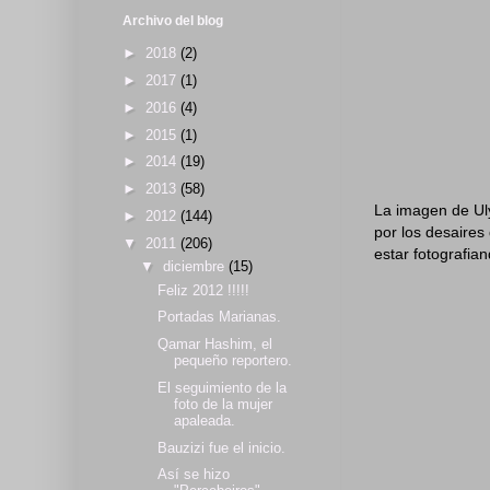
Archivo del blog
►
2018
(2)
►
2017
(1)
►
2016
(4)
►
2015
(1)
►
2014
(19)
►
2013
(58)
La imagen de Uly
►
2012
(144)
por los desaires
▼
2011
(206)
estar fotografia
▼
diciembre
(15)
Feliz 2012 !!!!!
Portadas Marianas.
Qamar Hashim, el
pequeño reportero.
El seguimiento de la
foto de la mujer
apaleada.
Bauzizi fue el inicio.
Así se hizo