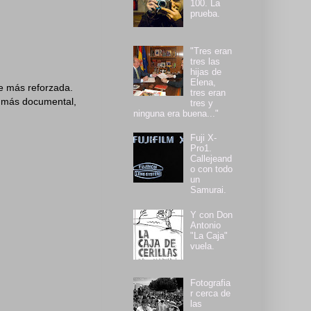
100. La
prueba.
"Tres eran
tres las
hijas de
Elena,
e más reforzada.
tres eran
to más documental,
tres y
ninguna era buena..."
Fuji X-
Pro1.
Callejeand
o con todo
un
Samurai.
Y con Don
Antonio
"La Caja"
vuela.
Fotografia
r cerca de
las