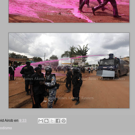
id Airob
en
9:33
iodismo