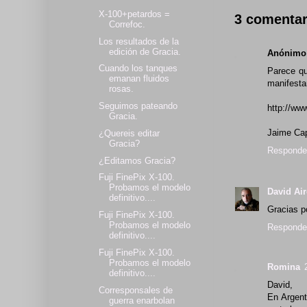
X-100+petardos =
3 comentar
Correfoc.
Los resultados de la
edición de Gracia.
Anónimo
Cuando los tanques
Parece qu
emanan fluidos
manifesta
rosas.
Seguimos pateando
http://ww
Gracia.
Jaime Ca
¿Quereis editar
Gracia?
Responde
¿Editamos Gracia?
Fuji FinePix X-100.
Probamos el modelo
David Ai
definitivo....
Gracias p
Fuji FinePix X-100.
Probamos el modelo
Responde
definitivo....
Fuji FinePix X-100.
Probamos el modelo
Romina
definitivo....
David,
Corresponsales de
En Argent
guerra enarbolan