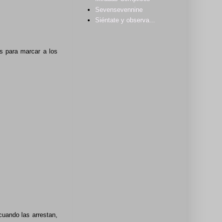
Sevensevennine
Siéntate y observa...
es para marcar a los
cuando las arrestan,