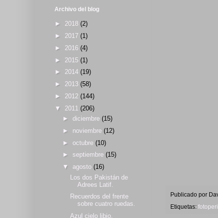
Archivo del blog
►
2018
(2)
►
2017
(1)
►
2016
(4)
►
2015
(1)
►
2014
(19)
►
2013
(58)
►
2012
(144)
▼
2011
(206)
►
diciembre
(15)
►
noviembre
(12)
►
octubre
(10)
►
septiembre
(15)
▼
agosto
(16)
Los dos Pakistán de
Adrees Latif.
Publicado por
Dav
Recuerdos del frente
sobre cuatro ruedas.
Etiquetas:
fotoper
Azul cielo libio.