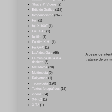
"that´s it" Videos
(2)
Edición Gráfica
(118)
fotoperiodismo
(267)
Fuji
(1)
fuji X-100F
(1)
Fuji X-T2
(1)
fujifilm
(3)
Fujifilm X-H1
(1)
FujiGFX
(1)
La Aldea Gala
(66)
A pesar de inten
La música de la isla
tratarse de un m
desierta
(3)
Metadatos
(20)
Multimedia
(9)
Rallycross
(1)
Tecnología
(120)
Textos fotográficos
(15)
videos
(34)
X-Pro2
(1)
X-T2
(1)