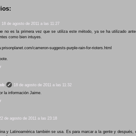
ios:
18 de agosto de 2011 a las 11:27
e no es la primera vez que se utiliza este método, ya se ha utilizado ant
ntes como bien intuyes.
w.prisonplanet.com/cameron-suggests-purple-rain-for-rioters.html
pote.
r
rob
18 de agosto de 2011 a las 11:32
or la información Jaime.
r
22 de agosto de 2011 a las 23:18
ina y Latinoamérica también se usa. Es para marcar a la gente y después, 