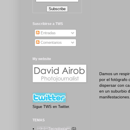
Suscribirse a TWS
Entradas
Comentarios
My website
Damos un respiro
por el fotógrafo
dispersar con ca
en un suburbio 
manifestaciones
Sigue TWS en Twitter.
TEMAS
 Tecnología
(1)