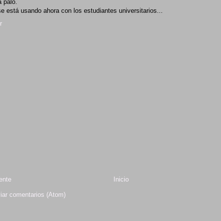
a palo.
e está usando ahora con los estudiantes universitarios...
r
ente
Inicio
iar comentarios (Atom)