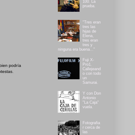
100. La
prueba.
"Tres eran
tres las
hijas de
Elena,
tres eran
tres y
ninguna era buena..."
Fuji X-
Pro1.
bien podría
Callejeand
otestas.
o con todo
un
Samurai.
Y con Don
Antonio
"La Caja"
vuela.
Fotografia
r cerca de
las