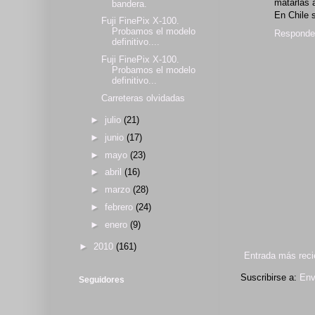
matarlas 
bandera.
En Chile s
Fuji FinePix X-100.
Probamos el modelo
Responde
definitivo....
Fuji FinePix X-100.
Probamos el modelo
definitivo...
Carreteras olvidadas
►
julio
(21)
►
junio
(17)
►
mayo
(23)
►
abril
(16)
►
marzo
(28)
►
febrero
(24)
►
enero
(9)
►
2010
(161)
Entrada más reci
Suscribirse a:
Env
Seguidores