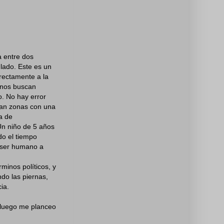
a entre dos
 lado. Este es un
irectamente a la
ianos buscan
io. No hay error
dean zonas con una
a de
Un niño de 5 años
do el tiempo
n ser humano a
minos políticos, y
do las piernas,
ia.
 luego me planceo