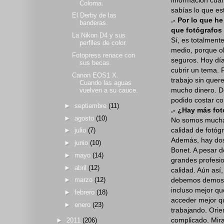
Coloma.
sabías lo que es
El Derby de las
.- Por lo que h
banderas.
que fotógrafos S
La Nikon D4 y sus
Sí, es totalment
perfiles de color.
medio, porque ob
Fotopress renace con
seguros. Hoy día
sus becas.
cubrir un tema. 
Canon EOS1 X.
trabajo sin quer
Cuando las aguas
mucho dinero. De
vuelven a su cauce.
podido costar co
►
septiembre
(11)
.- ¿Hay más fot
►
agosto
(10)
No somos muchas
calidad de fotóg
►
julio
(7)
Además, hay dos 
►
junio
(10)
Bonet. A pesar d
►
mayo
(14)
grandes profesio
►
abril
(12)
calidad. Aún así
debemos demostr
►
marzo
(12)
incluso mejor qu
►
febrero
(18)
acceder mejor q
►
enero
(23)
trabajando. Orie
complicado. Mira
►
2011
(206)