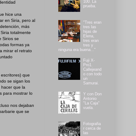
100. La
dentidad
prueba.
ue hice una
r en Siria, pero al
"Tres eran
 detención, más
tres las
hijas de
Siria totalmente
Elena,
 Sirios se
tres eran
 todas formas ya
tres y
ninguna era buena..."
 mirar el retrato
guntado
Fuji X-
Pro1.
Callejeand
o con todo
 escritores) que
un
ndo se sigan los
Samurai.
i hacer que la
s para mostrar lo
Y con Don
Antonio
"La Caja"
cluso nos dejaban
vuela.
barbarie que se
Fotografia
r cerca de
las