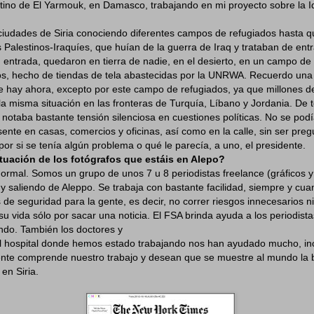
tino de El Yarmouk, en Damasco, trabajando en mi proyecto sobre la I
 ciudades de Siria conociendo diferentes campos de refugiados hasta q
s Palestinos-Iraquíes, que huían de la guerra de Iraq y trataban de entra
entrada, quedaron en tierra de nadie, en el desierto, en un campo de
s, hecho de tiendas de tela abastecidas por la UNRWA. Recuerdo una 
ue hay ahora, excepto por este campo de refugiados, ya que millones de
la misma situación en las fronteras de Turquía, Líbano y Jordania. De
notaba bastante tensión silenciosa en cuestiones políticas. No se podía
sente en casas, comercios y oficinas, así como en la calle, sin ser pre
or si se tenía algún problema o qué le parecía, a uno, el presidente.
situación de los fotógrafos que estáis en Alepo?
normal. Somos un grupo de unos 7 u 8 periodistas freelance (gráficos y
 saliendo de Aleppo. Se trabaja con bastante facilidad, siempre y cua
de seguridad para la gente, es decir, no correr riesgos innecesarios n
su vida sólo por sacar una noticia. El FSA brinda ayuda a los periodista
ndo. También los doctores y
l hospital donde hemos estado trabajando nos han ayudado mucho, in
gente comprende nuestro trabajo y desean que se muestre al mundo la 
en Siria.