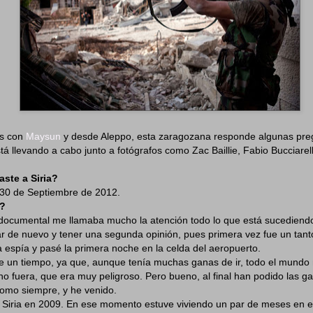
s con
Maysun
y desde Aleppo, esta zaragozana responde algunas preg
tá llevando a cabo junto a fotógrafos como Zac Baillie, Fabio Bucciarel
aste a Siria?
l 30 de Septiembre de 2012.
a?
documental me llamaba mucho la atención todo lo que está sucediendo
r de nuevo y tener una segunda opinión, pues primera vez fue un tant
 espía y pasé la primera noche en la celda del aeropuerto.
e un tiempo, ya que, aunque tenía muchas ganas de ir, todo el mundo
no fuera, que era muy peligroso. Pero bueno, al final han podido las ga
 como siempre, y he venido.
 Siria en 2009. En ese momento estuve viviendo un par de meses en 