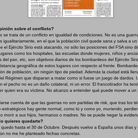
opinión sobre el conflicto?
 se trata de un conflicto en igualdad de condiciones. No es una guerr
s igualitariamente, en el que la población civil quede sana y salva a un
ue el Ejército Sirio está atacando, no sólo las posiciones del FSA sino d
 Lugares como los hospitales, las escuelas donde mujeres, niños y anc
as del pan, etc, son objetivos diarios de los bombardeos del Ejército Sir
distancia geográfica de estos lugares con respecto al frente. Bombar
ón de población, sin ningún tipo de piedad. Además la ciudad está llen
 del Régimen que disparan a matar como si fuese un juego de dardos. 
 el pecho no es un daño colateral, ni un error. El francotirador ha teni
ver quien era su víctima. No alcanzo a entender qué puede mover a u
rse cuenta de que las guerras no son partidas de risk, que tras los tér
o-estratégicos hay gente normal, como tú y como yo, muriendo, perdien
do morir a sus hijos, hermanos o madres. No se puede negar la evidenc
do quieres quedarte?
uedo hasta el 30 de Octubre. Después vuelvo a España unos días y
aún no me he planteado fechas concretas.