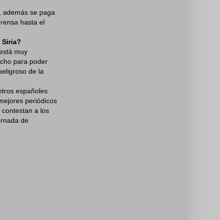
e, además se paga
rensa hasta el
 Siria?
n está muy
ucho para poder
eligroso de la
otros españoles
mejores periódicos
 contestan a los
ornada de