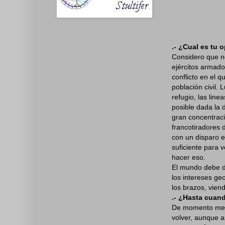
.- ¿Cual es tu 
Considero que no
ejércitos armado
conflicto en el q
población civil.
refugio, las line
posible dada la 
gran concentraci
francotiradores
con un disparo en
suficiente para 
hacer eso.
El mundo debe da
los intereses ge
los brazos, vien
.- ¿Hasta cuan
De momento me q
volver, aunque 