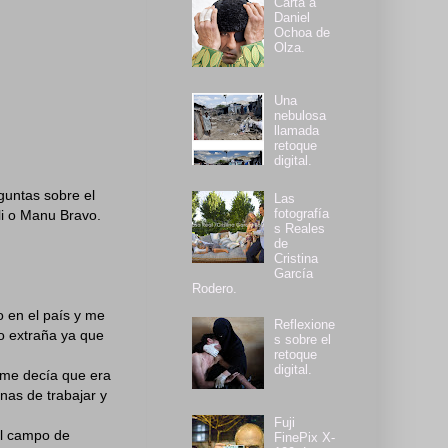
Carta a
Daniel
Ochoa de
Olza.
Una
nebulosa
llamada
retoque
digital.
untas sobre el
Las
fotografía
li o Manu Bravo.
s Reales
de
Cristina
García
Rodero.
 en el país y me
Reflexione
o extraña ya que
s sobre el
retoque
digital.
 me decía que era
nas de trabajar y
Fuji
el campo de
FinePix X-