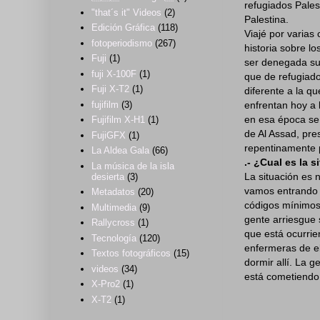
refugiados Pales
"that´s it" Videos
(2)
Palestina.
Edición Gráfica
(118)
Viajé por varias
fotoperiodismo
(267)
historia sobre lo
Fuji
(1)
ser denegada su 
fuji X-100F
(1)
que de refugiado
Fuji X-T2
(1)
diferente a la q
enfrentan hoy a 
fujifilm
(3)
en esa época se 
Fujifilm X-H1
(1)
de Al Assad, pre
FujiGFX
(1)
repentinamente p
La Aldea Gala
(66)
.- ¿Cual es la 
La música de la isla
La situación es 
desierta
(3)
vamos entrando y
Metadatos
(20)
códigos mínimos 
Multimedia
(9)
gente arriesgue 
Rallycross
(1)
que está ocurrie
Tecnología
(120)
enfermeras de e
Textos fotográficos
(15)
dormir allí. La 
videos
(34)
está cometiendo 
X-Pro2
(1)
X-T2
(1)