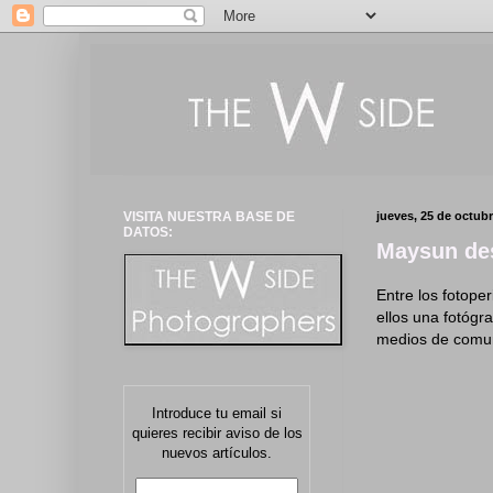
VISITA NUESTRA BASE DE
jueves, 25 de octub
DATOS:
Maysun de
Entre los fotoper
ellos una fotógr
medios de comun
Introduce tu email si
quieres recibir aviso de los
nuevos artículos.