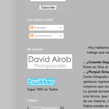
Suscribirse a TWS
Entradas
Comentarios
Hoy hablamo
My website
trabajo que es
.- ¿Cuando lleg
Entré en Siria e
.- ¿Porqué Siri
Como fotógrafa 
apetecía regresa
creyeron que era
Sigue TWS en Twitter.
Lo pensé durant
una locura, que 
de ver historia,
TEMAS
Había estado en
 Tecnología
(1)