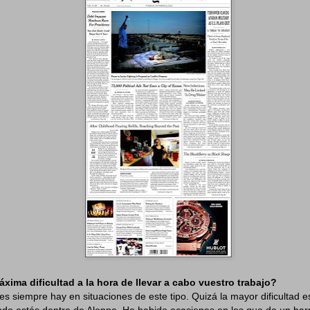
máxima dificultad a la hora de llevar a cabo vuestro trabajo?
es siempre hay en situaciones de este tipo. Quizá la mayor dificultad es
do estás dentro de Aleppo. Ha habido ocasiones en los que de un barr