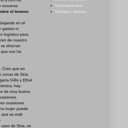
Sevensevennine
do moverse.
obre el terreno
Siéntate y observa...
abajando en el
 gastos ni
o logístico para
tren de nuestro
s se ahorran
o que nos ha
. Creo que en
 zonas de Siria.
ana Gillis y Ethel
emenina, hay
xtos de muy buena
ocasiones,
 en ocasiones
una mujer puede
 que se esté
s
caso de Siria, se