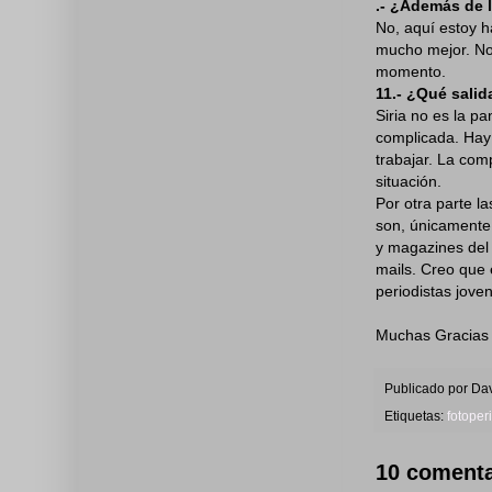
.- ¿Además de l
No, aquí estoy 
mucho mejor. No
momento.
11.- ¿Qué salid
Siria no es la pa
complicada. Hay
trabajar. La com
situación.
Por otra parte l
son, únicamente
y magazines del 
mails. Creo que 
periodistas jove
Muchas Gracias
Publicado por
Dav
Etiquetas:
fotoper
10 comenta