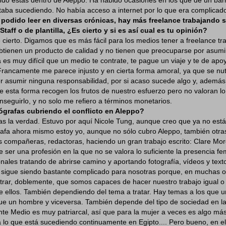
taba sucediendo. No había acceso a internet por lo que era complica
e podido leer en diversas crónicas, hay más freelance trabajando s
taff o de plantilla, ¿Es cierto y si es así cual es tu opinión?
e cierto. Digamos que es más fácil para los medios tener a freelance tr
tienen un producto de calidad y no tienen que preocuparse por asumir
 es muy difícil que un medio te contrate, te pague un viaje y te de apoy
Francamente me parece injusto y en cierta forma amoral, ya que se nu
er asumir ninguna responsabilidad, por si acaso sucede algo y, ademá
 esta forma recogen los frutos de nuestro esfuerzo pero no valoran l
nseguirlo, y no solo me refiero a términos monetarios.
ógrafas cubriendo el conflicto en Aleppo?
 la verdad. Estuvo por aquí Nicole Tung, aunque creo que ya no está
rafa ahora mismo estoy yo, aunque no sólo cubro Aleppo, también otras
compañeras, redactoras, haciendo un gran trabajo escrito: Clare Morg
e ser una profesión en la que no se valora lo suficiente la presencia f
nales tratando de abrirse camino y aportando fotografía, vídeos y te
, sigue siendo bastante complicado para nosotras porque, en muchas 
ar, doblemente, que somos capaces de hacer nuestro trabajo igual o
e ellos. También dependiendo del tema a tratar. Hay temas a los que 
ue un hombre y viceversa. También depende del tipo de sociedad en la
nte Medio es muy patriarcal, así que para la mujer a veces es algo má
 lo que está sucediendo continuamente en Egipto.... Pero bueno, en el 