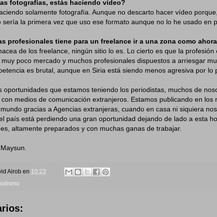
as fotografías, estás haciendo vídeo?
haciendo solamente fotografía. Aunque no descarto hacer vídeo porqu
 sería la primera vez que uso ese formato aunque no lo he usado en p
as profesionales tiene para un freelance ir a una zona como ahora
nacea de los freelance, ningún sitio lo es. Lo cierto es que la profesió
 muy poco mercado y muchos profesionales dispuestos a arriesgar m
petencia es brutal, aunque en Siria está siendo menos agresiva por lo p
as oportunidades que estamos teniendo los periodistas, muchos de nos
 con medios de comunicación extranjeros. Estamos publicando en los 
mundo gracias a Agencias extranjeras, cuando en casa ni siquiera nos
el país está perdiendo una gran oportunidad dejando de lado a esta h
nes, altamente preparados y con muchas ganas de trabajar.
 Maysun.
id Airob
en
10:23
iodismo
rios: