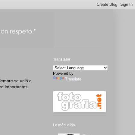
Translator
Powered by
Translate
tiembre se unió a
en importantes
Lo más leído.