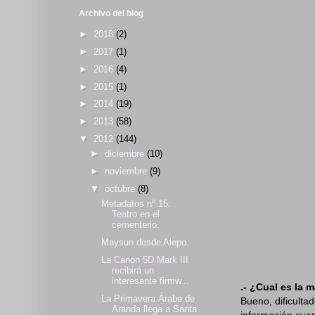
Archivo del blog
►
2018
(2)
►
2017
(1)
►
2016
(4)
►
2015
(1)
►
2014
(19)
►
2013
(58)
▼
2012
(144)
►
diciembre
(10)
►
noviembre
(9)
▼
octubre
(8)
Metadatos nº 15.
Teatro en el
cementerio.
Maysun desde Alepo.
La Canon 5D Mark III
recibirá un
interesante firmw...
.- ¿Cual es la 
La Primavera Árabe de
Bueno, dificultad
Aranda llega a Santa
información cuan