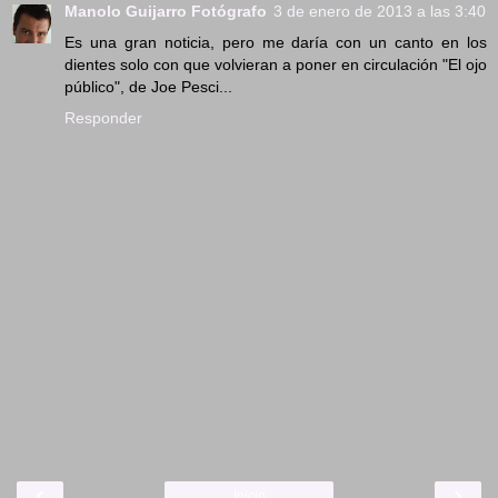
Manolo Guijarro Fotógrafo
3 de enero de 2013 a las 3:40
Es una gran noticia, pero me daría con un canto en los
dientes solo con que volvieran a poner en circulación "El ojo
público", de Joe Pesci...
Responder
‹
›
Inicio