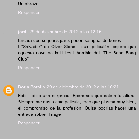
Un abrazo
Responder
jordi
29 de diciembre de 2012 a las 12:16
Encara que segones parts poden ser igual de bones.
I "Salvador" de Olver Stone... quin peliculón! espero que
aquesta nova no imiti l'estil horrible del "The Bang Bang
Club".
Responder
Borja Batalla
29 de diciembre de 2012 a las 16:21
Esto , si es una sorpresa. Eperemos que este a la altura.
Siempre me gusto esta pelicula, creo que plasma muy bien,
el compromiso de la profesión. Quiza podrias hacer una
entrada sobre "Triage".
Responder