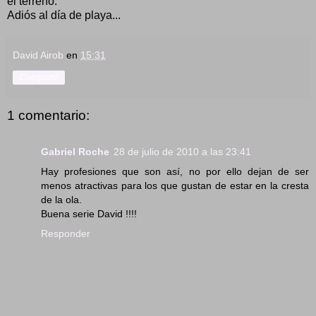
el terreno.
Adiós al día de playa...
David Airob
en
15:31
Compartir
1 comentario:
Gabriel Roche
28 de julio de 2010 a las 23:41
Hay profesiones que son así, no por ello dejan de ser
menos atractivas para los que gustan de estar en la cresta
de la ola.
Buena serie David !!!!
Responder