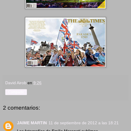
David Airob
en
9:26
Compartir
2 comentarios:
JAIME MARTIN
11 de septiembre de 2012 a las 18:21
Las fotografías de Emilio Morenati sublimes.