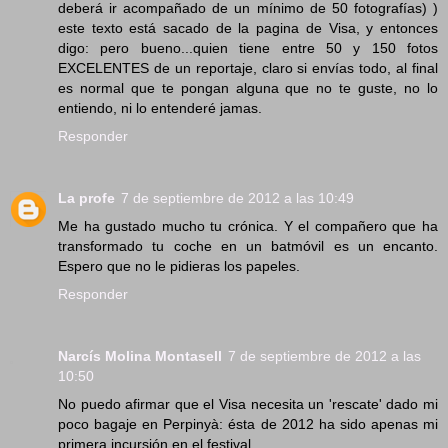
deberá ir acompañado de un mínimo de 50 fotografías) )
este texto está sacado de la pagina de Visa, y entonces
digo: pero bueno...quien tiene entre 50 y 150 fotos
EXCELENTES de un reportaje, claro si envías todo, al final
es normal que te pongan alguna que no te guste, no lo
entiendo, ni lo entenderé jamas.
Responder
La profe
7 de septiembre de 2012 a las 10:49
Me ha gustado mucho tu crónica. Y el compañero que ha
transformado tu coche en un batmóvil es un encanto.
Espero que no le pidieras los papeles.
Responder
Narcís Molina Montasell
7 de septiembre de 2012 a las
10:50
No puedo afirmar que el Visa necesita un 'rescate' dado mi
poco bagaje en Perpinyà: ésta de 2012 ha sido apenas mi
primera incursión en el festival.