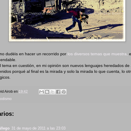
 no dudéis en hacer un recorrido por
los diversos temas que muestra,
e
endable.
l tema en cuestión, en mi opinión son nuevos lenguajes heredados de
nidos porqué al final es la mirada y solo la mirada lo que cuenta, lo o
gicos.
id Airob
en
19:42
iodismo
rios:
allego
31 de mayo de 2011 a las 23:03