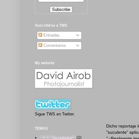
Suscribirse a TWS
Entradas
Comentarios
My website
Sigue TWS en Twitter.
Dicho reportaje 
TEMAS
"suculente" apli
 Tecnología
(1)
"¿Realmente imp