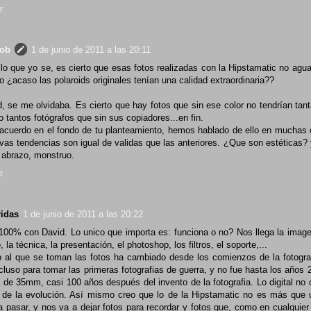
r
rob
1 de junio de 2011 a las 20:11
r lo que yo se, es cierto que esas fotos realizadas con la Hipstamatic no agu
o ¿acaso las polaroids originales tenían una calidad extraordinaria??
, se me olvidaba. Es cierto que hay fotos que sin ese color no tendrían tant
 tantos fotógrafos que sin sus copiadores...en fin.
acuerdo en el fondo de tu planteamiento, hemos hablado de ello en muchas 
vas tendencias son igual de validas que las anteriores. ¿Que son estéticas? 
 abrazo, monstruo.
r
ridas
1 de junio de 2011 a las 20:22
100% con David. Lo unico que importa es: funciona o no? Nos llega la imag
 la técnica, la presentación, el photoshop, los filtros, el soporte,...
 al que se toman las fotos ha cambiado desde los comienzos de la fotogr
ncluso para tomar las primeras fotografias de guerra, y no fue hasta los años
o de 35mm, casi 100 años después del invento de la fotografia. Lo digital no
 de la evolución. Así mismo creo que lo de la Hipstamatic no es más qu
a pasar, y nos va a dejar fotos para recordar y fotos que, como en cualqui