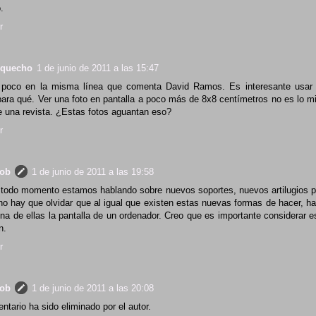
.
r
rquecho
1 de junio de 2011 a las 15:47
 poco en la misma línea que comenta David Ramos. Es interesante usar 
ara qué. Ver una foto en pantalla a poco más de 8x8 centímetros no es lo m
e una revista. ¿Estas fotos aguantan eso?
r
rob
1 de junio de 2011 a las 19:58
 todo momento estamos hablando sobre nuevos soportes, nuevos artilugios p
no hay que olvidar que al igual que existen estas nuevas formas de hacer, 
una de ellas la pantalla de un ordenador. Creo que es importante considerar 
n.
r
rob
1 de junio de 2011 a las 20:08
tario ha sido eliminado por el autor.