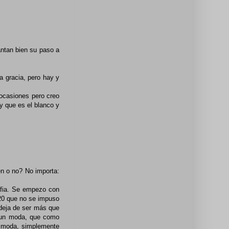
antan bien su paso a
a gracia, pero hay y
ocasiones pero creo
y que es el blanco y
en o no? No importa:
afia. Se empezo con
 20 que no se impuso
 deja de ser más que
e un moda, que como
er moda, simplemente