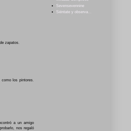
Sevensevennine
Siéntate y observa...
 de zapatos.
, como los pintores.
ncontró a un amigo
probarlo, nos regaló