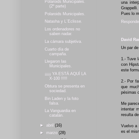
Polaroids Municipales.
una inter
(2º parte)
Grappelli.
Pues lo m
Polaroids Municipales.
Natasha y L´Eclisse.
Responde
Los ordenadores no
saben nadar.
David R
La cámara subjetiva.
Un par de
Cuarto día de
campaña.
1.- Tuve 
Llegaron las
con Hipst
Municipales.
este forma
¡¡¡¡¡ YA ESTÁ AQUÍ LA
X-100 !!!!!
2.- Por f
Obtura se presenta en
que much
sociedad.
pésimas c
Bin Laden y la foto
falsa.
Me parece
intentar 
La Vanguardia en
resulta d
catalán.
►
abril
(16)
Vuelvo a 
es el mis
►
marzo
(28)