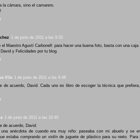
a la cámara, sino el camarero.
!
r
chez
1 de junio de 2011 a las 9:33
 el Maestro Agustí Carbonell: para hacer una buena foto, basta con una caja
David y Felicidades por tu blog.
r
sa Vila
1 de junio de 2011 a las 9:48
e de acuerdo, David. Cada uno es libro de escoger la técnica que prefiera
r
ia
1 de junio de 2011 a las 10:45
e de acuerdo, David.
 una anécdota de cuando era muy niño: paseaba con mi abuelo y se e
ue estaba comprando un violín de juguete de plástico para su nieto. Para 