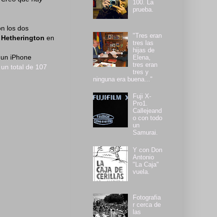
100. La
prueba.
on los dos
"Tres eran
 Hetherington
en
tres las
hijas de
 un iPhone
Elena,
tres eran
un total de 107
tres y
ninguna era buena..."
Fuji X-
Pro1.
Callejeand
o con todo
un
Samurai.
Y con Don
Antonio
"La Caja"
vuela.
Fotografia
r cerca de
las