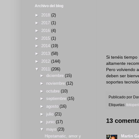
Archivo del blog
►
2018
(2)
►
2017
(1)
►
2016
(4)
►
2015
(1)
►
2014
(19)
►
2013
(58)
Si tenéis tiempo
►
2012
(144)
altamente recom
▼
2011
(206)
Pero volviendo a
deben ser bienve
►
diciembre
(15)
soportes tecnoló
►
noviembre
(12)
►
octubre
(10)
Publicado por
Dav
►
septiembre
(15)
Etiquetas:
fotoper
►
agosto
(16)
►
julio
(21)
13 comenta
►
junio
(17)
▼
mayo
(23)
Hipstamatic, amor y
Martin G