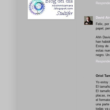
Responde
David Ai
Felix, po
papel, per
Ahh David
han habido
Estoy de 
estas nue
negro. Un
Responde
Oriol Tar
Yo estoy 
El tamaño,
El tamaño
placas, i
el format
una parte
todas va 