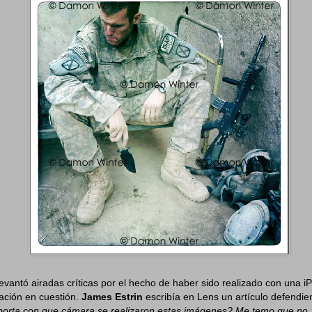
levantó airadas críticas por el hecho de haber sido realizado con una i
cación en cuestión.
James Estrin
escribía en Lens un artículo defendie
orta con que cámara se realizaron estas imágenes? Me temo que no.