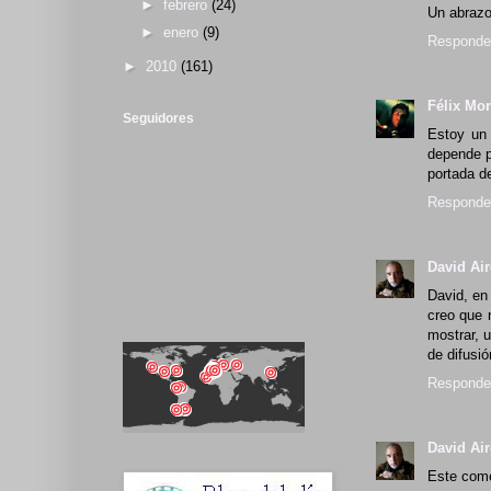
►
febrero
(24)
Un abrazo
►
enero
(9)
Responde
►
2010
(161)
Félix Mo
Seguidores
Estoy un
depende p
portada d
Responde
David Ai
David, en
creo que 
mostrar, 
de difusió
Responde
David Ai
Este comen