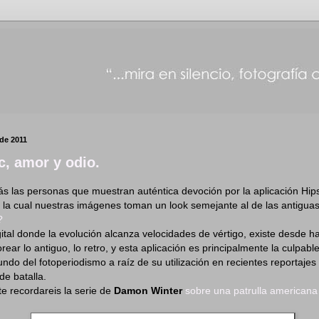
de 2011
c, amor y odio.
 las personas que muestran auténtica devoción por la aplicación Hips
 la cual nuestras imágenes toman un look semejante al de las antigua
?
tal donde la evolución alcanza velocidades de vértigo, existe desde ha
ear lo antiguo, lo retro, y esta aplicación es principalmente la culpabl
ndo del fotoperiodismo a raíz de su utilización en recientes reportajes
de batalla.
e recordareis la serie de
Damon Winter
sobre una patrulla americana