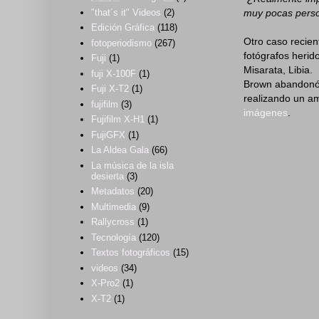
muy pocas perso
"that´s it" Videos
(2)
Edición Gráfica
(118)
Otro caso recien
fotoperiodismo
(267)
fotógrafos herid
Fuji
(1)
Misarata, Libia.
fuji X-100F
(1)
Brown abandonó 
Fuji X-T2
(1)
realizando un am
fujifilm
(3)
imágenes
.
Fujifilm X-H1
(1)
FujiGFX
(1)
La Aldea Gala
(66)
La música de la isla
desierta
(3)
Metadatos
(20)
Multimedia
(9)
Rallycross
(1)
Tecnología
(120)
Textos fotográficos
(15)
videos
(34)
X-Pro2
(1)
X-T2
(1)