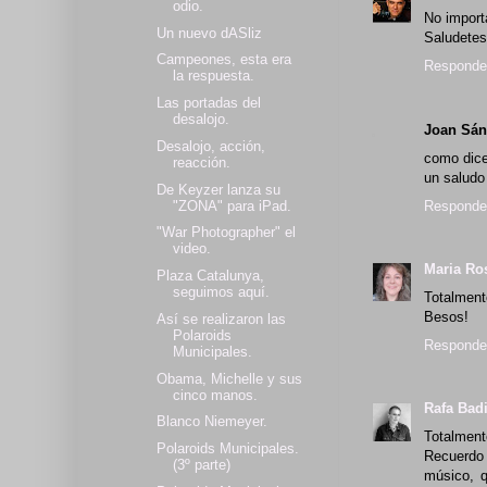
odio.
No import
Un nuevo dASliz
Saludetes
Campeones, esta era
Responde
la respuesta.
Las portadas del
desalojo.
Joan Sán
Desalojo, acción,
como dice
reacción.
un saludo 
De Keyzer lanza su
"ZONA" para iPad.
Responde
"War Photographer" el
video.
Maria Ro
Plaza Catalunya,
seguimos aquí.
Totalment
Besos!
Así se realizaron las
Polaroids
Responde
Municipales.
Obama, Michelle y sus
cinco manos.
Rafa Bad
Blanco Niemeyer.
Totalment
Polaroids Municipales.
Recuerdo
(3º parte)
músico, q