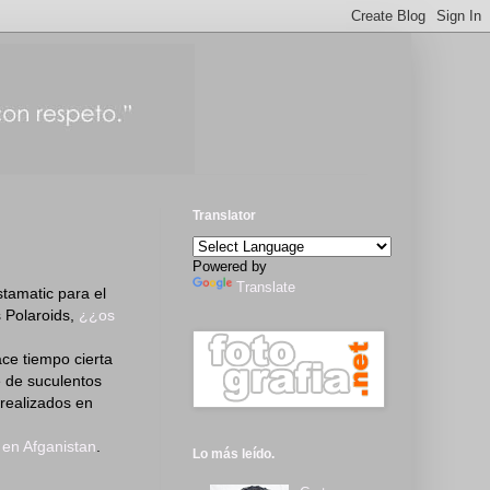
Translator
Powered by
Translate
tamatic para el
s Polaroids,
¿¿os
ce tiempo cierta
e de suculentos
 realizados en
 en Afganistan
.
Lo más leído.