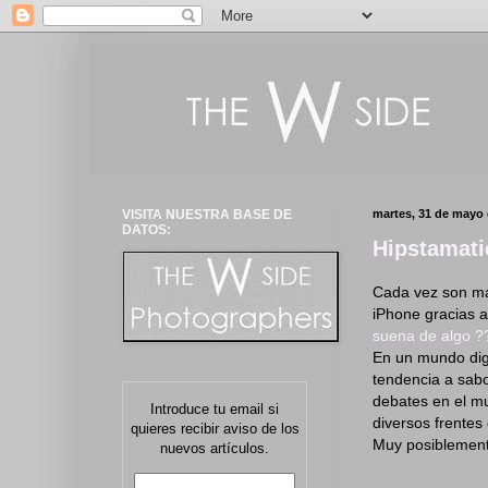
VISITA NUESTRA BASE DE
martes, 31 de mayo 
DATOS:
Hipstamati
Cada vez son más
iPhone gracias a
suena de algo ?
En un mundo digi
tendencia a sabor
debates en el mu
Introduce tu email si
diversos frentes 
quieres recibir aviso de los
Muy posiblement
nuevos artículos.