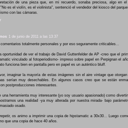
pretación de una pieza que, en mi recuerdo, sonaba preciosa, algo en el
 "No es el violín, es el violinista", sentenció el vendedor del kiosco del parqu
ismo con las cámaras.
r
amos
1 de junio de 2011 a las 13:37
 comentarios totalmente personales y por eso seguramente criticables...
la oportunidad de ver el trabajo de David Guttenfelder de AP -creo que el prim
amatic vinculado al fotoperiodismo- impreso sobre papel en Perpignan el a
to funciona bien en pantalla pero en papel es un auténtico bluff.
avor, imaginar la mayoría de estas imágenes sin el aire vintage que otorgan e
as serían muy desechables. En algunos casos creo que se están enma
on postproducciones interesantes.
 una herramienta muy interesante (yo soy usuario apasionado) como diverti
mostrarnos una realidad -ya muy alterada por nuestra mirada- bajo parámet
emasiado osado.
repetir, os animo a imprimir una copia de hipstamatic a 30x30... Luego come
mo que una copia de hace 40 años.