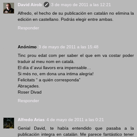
David Airob
3 de mayo de 2011 a las 12:21
Alfredo, el hecho de su publicación en catalán no elimina la
edición en castellano. Podrás elegir entre ambas.
Responder
Anónimo
3 de mayo de 2011 a las 15:48
Tinc prou edat com per saber el que em va costar poder
traduir al meu nom en català.
El día d`avui llavors era impensable…
Si més no, em dona una intima alegria!
Felicitats “ a quién corresponda”
Abraçades.
Roser Divad
Responder
Alfredo Arias
4 de mayo de 2011 a las 0:21
Genial David, te había entendido que pasaba a la
publicación integra en catalán. Me parece fantástico tener