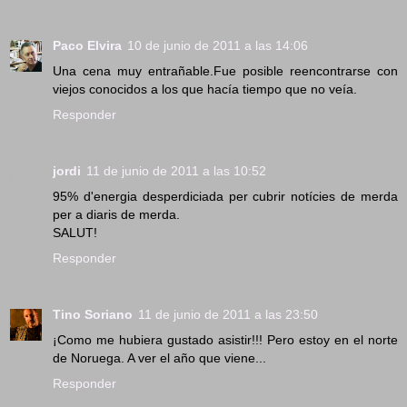
Paco Elvira
10 de junio de 2011 a las 14:06
Una cena muy entrañable.Fue posible reencontrarse con
viejos conocidos a los que hacía tiempo que no veía.
Responder
jordi
11 de junio de 2011 a las 10:52
95% d'energia desperdiciada per cubrir notícies de merda
per a diaris de merda.
SALUT!
Responder
Tino Soriano
11 de junio de 2011 a las 23:50
¡Como me hubiera gustado asistir!!! Pero estoy en el norte
de Noruega. A ver el año que viene...
Responder